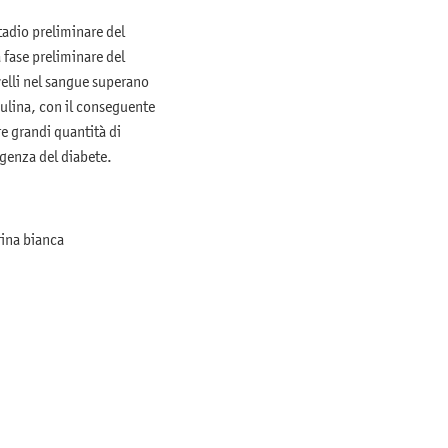
stadio preliminare del
 fase preliminare del
velli nel sangue superano
sulina, con il conseguente
re grandi quantità di
rgenza del diabete.
rina bianca