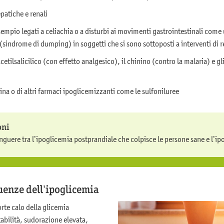
patiche e renali
esempio legati a celiachia o a disturbi ai movimenti gastrointestinali come
sindrome di dumping) in soggetti che si sono sottoposti a interventi di r
etilsalicilico (con effetto analgesico), il chinino (contro la malaria) e gli
ina o di altri farmaci ipoglicemizzanti come le sulfoniluree
oni
nguere tra l’ipoglicemia postprandiale che colpisce le persone sane e l’ipo
uenze dell’ipoglicemia
forte calo della glicemia
itabilità, sudorazione elevata,