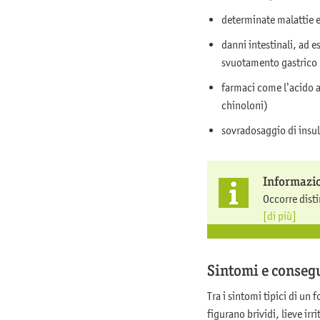
determinate malattie e
danni intestinali, ad 
svuotamento gastrico (
farmaci come l’acido ac
chinoloni)
sovradosaggio di insul
Informazi
Occorre disti
[di più]
Sintomi e conseg
Tra i sintomi tipici di un 
figurano brividi, lieve irr