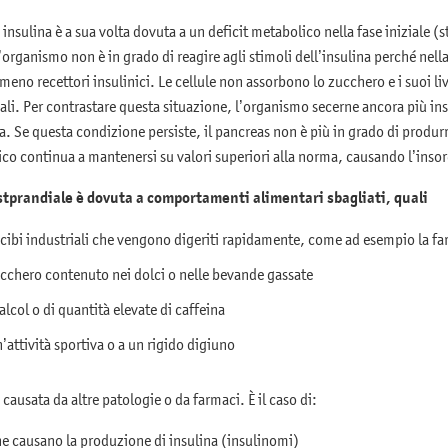
insulina è a sua volta dovuta a un deficit metabolico nella fase iniziale (
organismo non è in grado di reagire agli stimoli dell’insulina perché nella
meno recettori insulinici. Le cellule non assorbono lo zucchero e i suoi li
mali. Per contrastare questa situazione, l’organismo secerne ancora più in
. Se questa condizione persiste, il pancreas non è più in grado di produr
emico continua a mantenersi su valori superiori alla norma, causando l’inso
stprandiale è dovuta a comportamenti alimentari sbagliati, quali
ibi industriali che vengono digeriti rapidamente, come ad esempio la fa
cchero contenuto nei dolci o nelle bevande gassate
lcol o di quantità elevate di caffeina
’attività sportiva o a un rigido digiuno
è causata da altre patologie o da farmaci. È il caso di:
e causano la produzione di insulina (insulinomi)