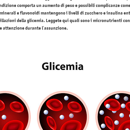
ndizione comporta un aumento di peso e possibili complicanze come
inerali e flavonoidi mantengono i livelli di zucchero e insulina ent
llazioni della glicemia. Leggete qui quali sono i micronutrienti cons
re attenzione durante l’assunzione.