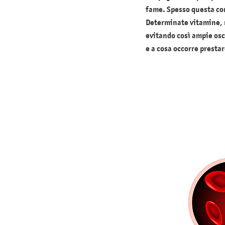
fame. Spesso questa co
Determinate vitamine, m
evitando così ampie osci
e a cosa occorre presta