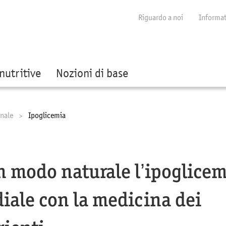
Show convenient version of this site
Don't show this message again
Riguardo a noi
Informat
nutritive
Nozioni di base
nale
Current:
Ipoglicemia
in modo naturale l’ipoglice
iale con la medicina dei