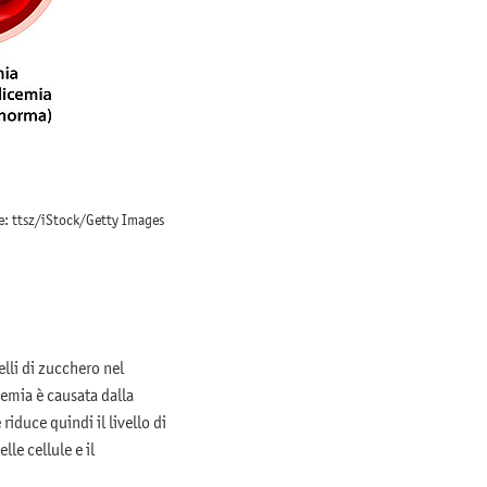
ne: ttsz/iStock/Getty Images
lli di zucchero nel
emia è causata dalla
riduce quindi il livello di
le cellule e il