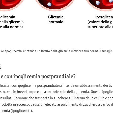
 Con ipoglicemia si intende un livello della glicemia inferiore alla norma. Immagi
i
de con ipoglicemia postprandiale?
ficiale, con ipoglicemia postprandiale si intende un abbassamento dei live
to, che in breve tempo causa un forte calo della glicemia. Questa ipoglic
nsulina, l’ormone che trasporta lo zucchero all’interno delle cellule e che 
rodotta in eccesso, causa un elevato assorbimento di zucchero a carico del
icemia (ipoglicemia).