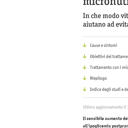
micronut
In che modo vit
aiutano ad evit
Cause e sintomi
Obiettivi del trattam
Trattamento con i mic
Riepilogo
Indice degli studi e de
Ultimo aggiornamento il
Il sensibile aumento del
all’ipoglicemia postpra