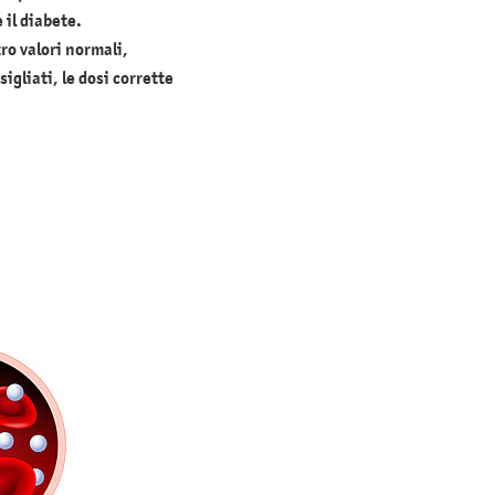
 il diabete
.
ro valori normali,
igliati, le dosi corrette