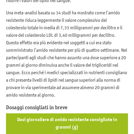
ridurre i valori dei lipidi nel sangue.
Una meta-analisi basata su 14 studi ha mostrato come l’amido
resistente riduca leggermente il valore complessivo del
colesterolo totale in media di 7,33 milligrammi per decilitro e il
valore del colesterolo LDL di 3,40 milligrammi per decilitro.
Questo effetto era più evidente nei soggetti a cui era stato
somministrato l’amido resistente per più di quattro settimane. Nei
partecipanti agli studi che hanno assunto una dose superiore a 20
grammi al giorno diminuiva anche il valore dei trigliceridi nel
sangue. Ecco perché i medici specializzati in nutrienti consigliano
a chi presenta livelli di lipidi nel sangue superiori alla norma di
provare in via sperimentale ad assumere almeno 20 grammi di
amido resistente al giorno.
Dosaggi consigliati in breve
Dosi giornaliere di amido resistente consigliate in
grammi (g)