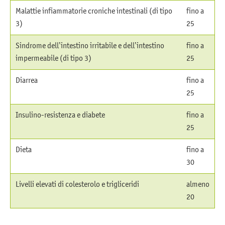
Malattie infiammatorie croniche intestinali (di tipo
fino a
3)
25
Sindrome dell’intestino irritabile e dell’intestino
fino a
impermeabile (di tipo 3)
25
Diarrea
fino a
25
Insulino-resistenza e diabete
fino a
25
Dieta
fino a
30
Livelli elevati di colesterolo e trigliceridi
almeno
20