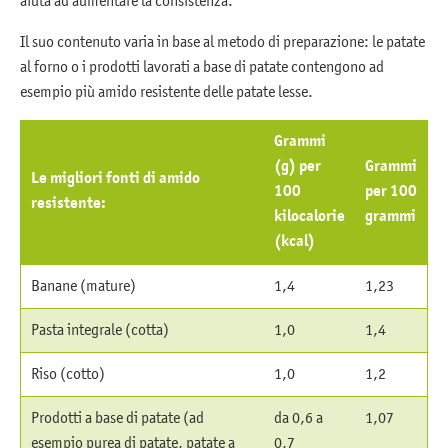
Il suo contenuto varia in base al metodo di preparazione: le patate
al forno o i prodotti lavorati a base di patate contengono ad
esempio più amido resistente delle patate lesse.
Grammi
(g) per
Grammi
Le migliori fonti di amido
100
per 100
resistente:
kilocalorie
grammi
(kcal)
Banane (mature)
1,4
1,23
Pasta integrale (cotta)
1,0
1,4
Riso (cotto)
1,0
1,2
Prodotti a base di patate (ad
da 0,6 a
1,07
esempio purea di patate, patate a
0,7