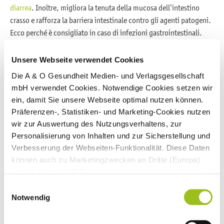
diarrea
. Inoltre, migliora la tenuta della mucosa dell’intestino
crasso e rafforza la barriera intestinale contro gli agenti patogeni.
Ecco perché è consigliato in caso di infezioni gastrointestinali.
Un primo studio mostra che l’amido resistente è in grado di ridurre
Unsere Webseite verwendet Cookies
a volte anche di oltre la metà la durata degli attacchi in soggetti
Die A & O Gesundheit Medien- und Verlagsgesellschaft
colpiti da diarrea di tipo colerico. Anche la perdita di liquidi è
mbH verwendet Cookies. Notwendige Cookies setzen wir
risultata inferiore rispetto al gruppo di controllo cui non era stato
ein, damit Sie unsere Webseite optimal nutzen können.
somministrato amido resistente. Tutti i soggetti in studio avevano
Präferenzen-, Statistiken- und Marketing-Cookies nutzen
ricevuto una soluzione standard a base di minerali (soluzione
wir zur Auswertung des Nutzungsverhaltens, zur
reidratante orale) contenente glucosio o amido resistente.
Personalisierung von Inhalten und zur Sicherstellung und
L’efficacia dell’amido resistente in caso di diarrea è stata
Verbesserung der Webseiten-Funktionalität. Diese Daten
confermata anche sui bambini, a cui era stata somministrata la
können auch zu Marketingzwecken an Dritte (Europa)
stessa soluzione standard composta da minerali e glucosio o
und an Google (USA) weitergegeben werden. Nähere
amido resistente.
Informationen finden Sie in
Einwilligungsauswahl
unseren
Datenschutzhinweisen
und im
Impressum
.
Notwendig
In caso di diarrea, gli esperti in micronutrienti consigliano un
Wenn Sie auf "Alle Cookies akzeptieren" klicken,
massimo di 25 grammi di amido resistente al giorno.
erlauben Sie uns die Nutzung aller Cookies für die