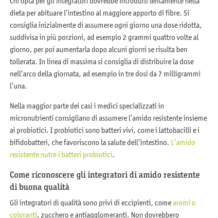
Chi opta per gli integratori dovrebbe introdurli lentamente nella
dieta per abituare l’intestino al maggiore apporto di fibre. Si
consiglia inizialmente di assumere ogni giorno una dose ridotta,
suddivisa in più porzioni, ad esempio 2 grammi quattro volte al
giorno, per poi aumentarla dopo alcuni giorni se risulta ben
tollerata. In linea di massima si consiglia di distribuire la dose
nell’arco della giornata, ad esempio in tre dosi da 7 milligrammi
l’una.
Nella maggior parte dei casi i medici specializzati in
micronutrienti consigliano di assumere l’amido resistente insieme
ai probiotici. I probiotici sono batteri vivi, come i lattobacilli e i
bifidobatteri, che favoriscono la salute dell’intestino.
L’amido
resistente nutre i batteri probiotici
.
Come riconoscere gli integratori di amido resistente
di buona qualità
Gli integratori di qualità sono privi di eccipienti, come
aromi o
coloranti
, zucchero e antiagglomeranti. Non dovrebbero