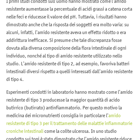
I primi studi condotti sull’uomo hanno mostrato come l’amido
resistente aumentasse la percentuale di acidi grassi a catena corta
nelle feci e riducesse il valore del pH. Tuttavia, i risultati hanno
dimostrato anche che la risposta dei soggetti era molto varia: su
alcuni, infatti, l’amido resistente aveva un effetto ridotto o era
addirittura inefficace. Si presume che tale discrepanza fosse
dovuta alla diversa composizione della flora intestinale di ogni
individuo, nonché al tipo di amido resistente utilizzato nello
studio. L’amido resistente di tipo 2, ad esempio, favoriva batteri
intestinali diversi rispetto a quelli interessati dall’amido resistente
di tipo 4.
Esperimenti condotti in laboratorio hanno mostrato come l’amido
resistente di tipo 3 producesse la maggior quantità di acido
butirrico (butirrato) antinfiammatorio. Per questo motivo la
medicina dei micronutrienti consiglia in particolare l’
amido
resistente di tipo 3 per il trattamento delle malattie infiammatorie
croniche intestinali
come la colite ulcerosa. In uno studio
condotto sui topi è stato dimostrato che l’amido resistente riduce