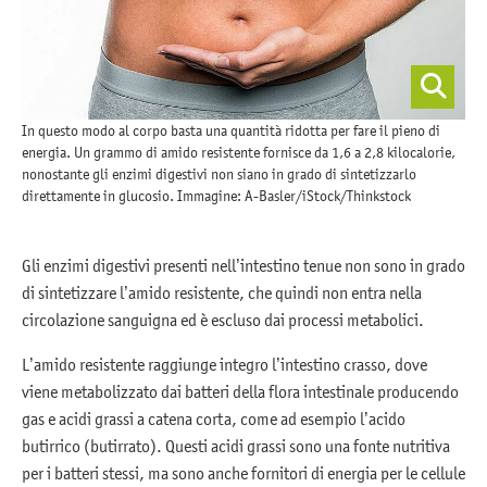
In questo modo al corpo basta una quantità ridotta per fare il pieno di
energia. Un grammo di amido resistente fornisce da 1,6 a 2,8 kilocalorie,
nonostante gli enzimi digestivi non siano in grado di sintetizzarlo
direttamente in glucosio. Immagine: A-Basler/iStock/Thinkstock
Gli enzimi digestivi presenti nell’intestino tenue non sono in grado
di sintetizzare l’amido resistente, che quindi non entra nella
circolazione sanguigna ed è escluso dai processi metabolici.
L’amido resistente raggiunge integro l’intestino crasso, dove
viene metabolizzato dai batteri della flora intestinale producendo
gas e acidi grassi a catena corta, come ad esempio l’acido
butirrico (butirrato). Questi acidi grassi sono una fonte nutritiva
per i batteri stessi, ma sono anche fornitori di energia per le cellule