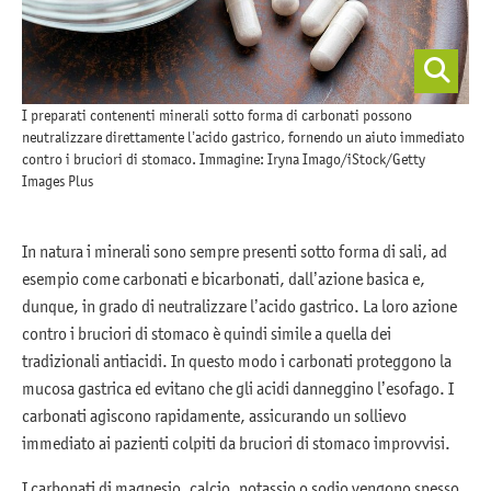
I preparati contenenti minerali sotto forma di carbonati possono
neutralizzare direttamente l’acido gastrico, fornendo un aiuto immediato
contro i bruciori di stomaco. Immagine: Iryna Imago/iStock/Getty
Images Plus
In natura i minerali sono sempre presenti sotto forma di sali, ad
esempio come carbonati e bicarbonati, dall’azione basica e,
dunque, in grado di neutralizzare l’acido gastrico. La loro azione
contro i bruciori di stomaco è quindi simile a quella dei
tradizionali antiacidi. In questo modo i carbonati proteggono la
mucosa gastrica ed evitano che gli acidi danneggino l’esofago. I
carbonati agiscono rapidamente, assicurando un sollievo
immediato ai pazienti colpiti da bruciori di stomaco improvvisi.
I carbonati di magnesio, calcio, potassio o sodio vengono spesso