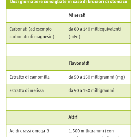
Dosi giornaliere consigliate in caso di bruciori di stomaco
Minerali
Carbonati (ad esempio
da 80 a 140 milliequivalenti
carbonato di magnesio)
(mEq)
Flavonoidi
Estratto di camomilla
da 50 a 150 milligrammi (mg)
Estratto di melissa
da 50 a 150 milligrammi
Altri
Acidi grassi omega-3
1.500 milligrammi (con