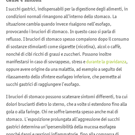
I succhi gastrici, indispensabili per la digestione degli alimenti, in
condizioni normali rimangono all’interno dello stomaco. La
situazione cambia quando invece risalgono nell’esofago,
provocando i bruciori di stomaco. In questo caso si parla di
reflusso. I bruciori di stomaco spesso compaiono dopo il consumo
di sostanze stimolanti come sigarette (nicotina), alcol o caffè,
nonché di cibi ricchi di grassi e zuccheri. Possono inoltre
manifestarsi in caso di sovrappeso, stress e
durante la gravidanza
,
oppure avere origine da una malattia, ad esempio a seguito del
rilassamento dello sfintere esofageo inferiore, che permette ai
succhi gastrici di raggiungere l’esofago.
I bruciori di stomaco possono scatenare sintomi differenti, tra cui
dolori brucianti dietro lo sterno, che a volte si estendono fino alla
gola o alla faringe. Chi ne soffre lamenta spesso anche mal di
stomaco. L’esposizione prolungata all’aggressione dei succhi
gastrici determina un’ipersensibilità della mucosa esofagea
nonché danni e reazioni infiammatorie, fino alla comparsa di