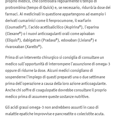
proprio medico, che controllerà regolarmente il tempo di
protrombina (tempo di Quick) e, se necessario, ridurrà la dose dei
farmaci. Ai medicinali in questione appartengono ad esempio i
derivati cumarinici come il fenprocumone, il warfarin
(Coumadin®), l’acido acetilsalicilico (Aspirina®), l’eparina
(Clexane®) o i nuovi anticoagulanti orali come apixaban
(Eliquis®), dabigatran (Pradaxa®), edoxaban (Lixiana®) e
rivaroxaban (Xarelto®).
Prima di un intervento chirurgico si consiglia di consultare un
medico sull’opportunità di interrompere l’assunzione di omega-3
oppure di ridurne la dose. Alcuni medici consigliano di
sospenderne l’impiego di questi preparati una o due settimane
prima dell’operazione a causa della loro azione anticoagulante.
Anche chi soffre di coagulopatie dovrebbe consultare il proprio
medico prima di assumere queste sostanze nutritive.
Gli acidi grassi omega-3 non andrebbero assunti in caso di
malattie epatiche improvvise e pancreatite o colecistite acuta.