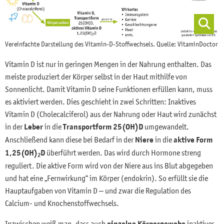
Vereinfachte Darstellung des Vitamin-D-Stoffwechsels. Quelle: VitaminDoctor
Vitamin D ist nur in geringen Mengen in der Nahrung enthalten. Das
meiste produziert der Körper selbst in der Haut mithilfe von
Sonnenlicht. Damit Vitamin D seine Funktionen erfüllen kann, muss
es aktiviert werden. Dies geschieht in zwei Schritten: Inaktives
Vitamin D (Cholecalciferol) aus der Nahrung oder Haut wird zunächst
in der
Leber
in die
Transportform 25(OH)D
umgewandelt.
Anschließend kann diese bei Bedarf in der
Niere
in die
aktive
Form
1,25(OH)
D
überführt werden. Das wird durch Hormone streng
2
reguliert. Die aktive Form wird von der Niere aus ins Blut abgegeben
und hat eine „Fernwirkung“ im Körper (endokrin). So erfüllt sie die
Hauptaufgaben von Vitamin D – und zwar die Regulation des
Calcium- und Knochenstoffwechsels.
Inzwischen weiß man, dass auch
einzelne Körpergewebe
inaktives