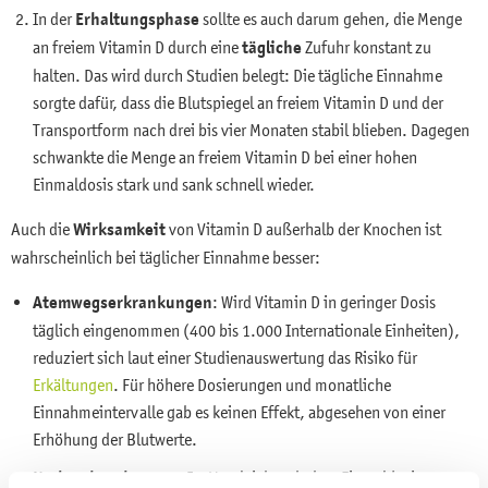
In der
Erhaltungsphase
sollte es auch darum gehen, die Menge
an freiem Vitamin D durch eine
tägliche
Zufuhr konstant zu
halten. Das wird durch Studien belegt: Die tägliche Einnahme
sorgte dafür, dass die Blutspiegel an freiem Vitamin D und der
Transportform nach drei bis vier Monaten stabil blieben. Dagegen
schwankte die Menge an freiem Vitamin D bei einer hohen
Einmaldosis stark und sank schnell wieder.
Auch die
Wirksamkeit
von Vitamin D außerhalb der Knochen ist
wahrscheinlich bei täglicher Einnahme besser:
Atemwegserkrankungen
: Wird Vitamin D in geringer Dosis
täglich eingenommen (400 bis 1.000 Internationale Einheiten),
reduziert sich laut einer Studienauswertung das Risiko für
Erkältungen
. Für höhere Dosierungen und monatliche
Einnahmeintervalle gab es keinen Effekt, abgesehen von einer
Erhöhung der Blutwerte.
Krebserkrankungen
: Im Vergleich zu hohen Einmaldosierungen