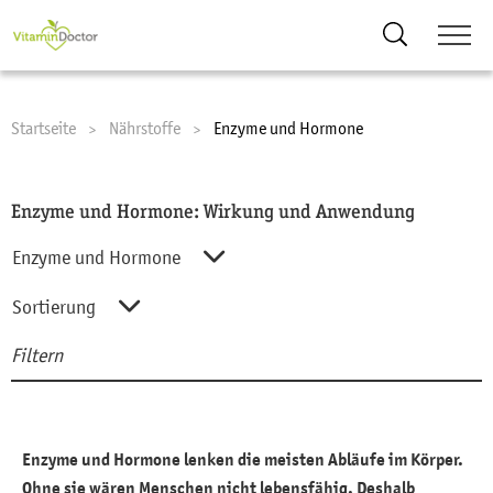
Suche
Startseite
Nährstoffe
Current:
Enzyme und Hormone
Enzyme und Hormone: Wirkung und Anwendung
Enzyme und Hormone
Alle Nährstoffe
Sortierung
Filtern
Aminosäuren
Sortierung
Suc
Enzyme und Hormone
A-Z
Fette und Fettsäuren
Z-A
Enzyme und Hormone lenken die meisten Abläufe im Körper.
Mineralstoffe
Ohne sie wären Menschen nicht lebensfähig. Deshalb