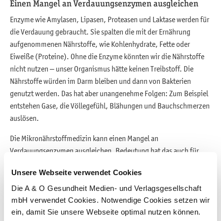
Einen Mangel an Verdauungsenzymen ausgleichen
Enzyme wie Amylasen, Lipasen, Proteasen und Laktase werden für
die Verdauung gebraucht. Sie spalten die mit der Ernährung
aufgenommenen Nährstoffe, wie Kohlenhydrate, Fette oder
Eiweiße (Proteine). Ohne die Enzyme könnten wir die Nährstoffe
nicht nutzen – unser Organismus hätte keinen Treibstoff. Die
Nährstoffe würden im Darm bleiben und dann von Bakterien
genutzt werden. Das hat aber unangenehme Folgen: Zum Beispiel
entstehen Gase, die Völlegefühl, Blähungen und Bauchschmerzen
auslösen.
Die Mikronährstoffmedizin kann einen Mangel an
Verdauungsenzymen ausgleichen. Bedeutung hat das auch für
Menschen, die bestimmte Enzyme nicht ausreichend bilden
Unsere Webseite verwendet Cookies
können. Das ist zum Beispiel bei der Milchzuckerunverträglichkeit
(Laktase-Mangel) der Fall. Aber auch alle anderen wichtigen
Die A & O Gesundheit Medien- und Verlagsgesellschaft
Verdauungsenzyme kann man bei Bedarf ersetzen, wie Proteasen.
mbH verwendet Cookies. Notwendige Cookies setzen wir
ein, damit Sie unsere Webseite optimal nutzen können.
Auch die Enzyme Bromelain aus der Ananas oder Papain aus der