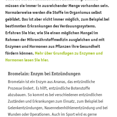
müssen sie immer in ausreichender Menge vorhanden sein.
Probiotika und Ballaststoffe
Normalerweise werden die Stoffe im Organismus selbst
Saccharide
gebildet. Das ist aber nicht immer möglich, zum Beispiel bei
bestimmten Erkrankungen des Verdauungssystems.
Sekundäre Pflanzenstoffe
Erfahren Sie hier, wie Sie einen möglichen Mangel im
Sonstige Substanzen
Rahmen der Mikronährstoffmedizin ausgleichen und mit
Enzymen und Hormonen aus Pflanzen ihre Gesundheit
Vitamine
fördern können.
Mehr über Grundlagen zu Enzymen und
Hormonen lesen Sie hier.
Bromelain: Enzym bei Entzündungen
Bromelain ist ein Enzym aus Ananas, das entzündliche
Prozesse lindert. Es hilft, entzündliche Botenstoffe
abzubauen. So kommt es bei verschiedenen entzündlichen
Zuständen und Erkrankungen zum Einsatz, zum Beispiel bei
Gelenkentzündungen, Nasennebenhöhlenentzündung und bei
Wunden oder Operationen. Auch im Sport wird es gerne