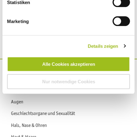
finden Sie ganz unten im Footer auf unserer Webseite.
Statistiken
Seite
You're on page
1
Marketing
Details zeigen
Alle Cookies akzeptieren
Gesund werden
Nur notwendige Cookies
Gesund werden Übersicht
Augen
Geschlechtsorgane und Sexualität
Hals, Nase & Ohren
Haut & Haare