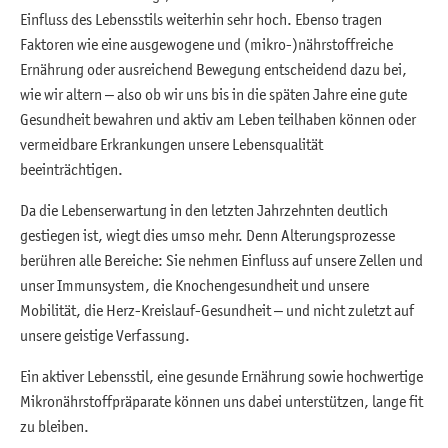
Einfluss des Lebensstils weiterhin sehr hoch. Ebenso tragen
Kinder
Faktoren wie eine ausgewogene und (mikro-)nährstoffreiche
Kinderwunsch
Ernährung oder ausreichend Bewegung entscheidend dazu bei,
wie wir altern – also ob wir uns bis in die späten Jahre eine gute
Krebsvorbeugung
Gesundheit bewahren und aktiv am Leben teilhaben können oder
vermeidbare Erkrankungen unsere Lebensqualität
Reisen
beeinträchtigen.
Säure-Basen
Da die Lebenserwartung in den letzten Jahrzehnten deutlich
Schwangerschaft
gestiegen ist, wiegt dies umso mehr. Denn Alterungsprozesse
berühren alle Bereiche: Sie nehmen Einfluss auf unsere Zellen und
Sport
unser Immunsystem, die Knochengesundheit und unsere
Mobilität, die Herz-Kreislauf-Gesundheit – und nicht zuletzt auf
unsere geistige Verfassung.
Ein aktiver Lebensstil, eine gesunde Ernährung sowie hochwertige
Mikronährstoffpräparate können uns dabei unterstützen, lange fit
zu bleiben.