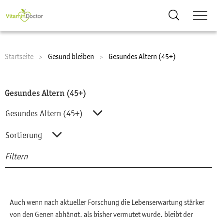
Suche
Startseite
Current:
Gesund bleiben
Current:
Gesundes Altern (45+)
Gesundes Altern (45+)
Gesundes Altern (45+)
Alle Nährstoffe
Sortierung
Filtern
Abnehmen
Sortierung
Suc
Entgiftung
A-Z
Ernährung
Z-A
Auch wenn nach aktueller Forschung die Lebenserwartung stärker
Gesundes Altern (45+)
von den Genen abhängt, als bisher vermutet wurde, bleibt der