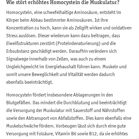
Wie stört erhöhtes Homocystein die Muskulatur?
Homocystein, eine schwefelhaltige Aminosäure, entsteht im
Körper beim Abbau bestimmter Aminosäuren. Ist ihre
Konzentration zu hoch, kann sie als Zellgift wirken und oxidativen
Stress auslösen. Dieser wiederum kann dazu beitragen, dass
Eiweißstrukturen zerstört (Proteindenaturierung) und die
Erbsubstanz geschädigt werden. Daraufhin verändern sich
Signalwege innerhalb von Zellen, was auch zu einem
Ungleichgewicht im Energiehaushalt führen kann. Muskeln und
somit unsere Beweglichkeit und Vitalität werden dadurch
ebenfalls beeinträchtigt.
Homocystein fördert insbesondere Ablagerungen in den
Blutgefäßen. Das mindert die Durchblutung und beeinträchtigt
die Versorgung der Muskulatur mit Sauerstoff und Nährstoffen
sowie den Abtransport von Abfallstoffen. Dies kann ebenfalls eine
Muskelschwäche fördern. Vorbeugen lässt sich durch eine gute
Versorgung mit Folsäure, Vitamin B6 sowie B12, da sie erhöhtes