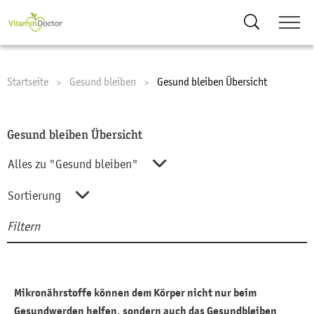
Suche
Startseite
Gesund bleiben
Current:
Gesund bleiben Übersicht
Gesund bleiben Übersicht
Alles zu "Gesund bleiben"
Alles zu "Gesund bleiben"
Sortierung
Filtern
Abnehmen
Sortierung
Suc
Entgiftung
A-Z
Ernährung
Z-A
Mikronährstoffe können dem Körper nicht nur beim
Gesundes Altern (45+)
Gesundwerden helfen, sondern auch das Gesundbleiben