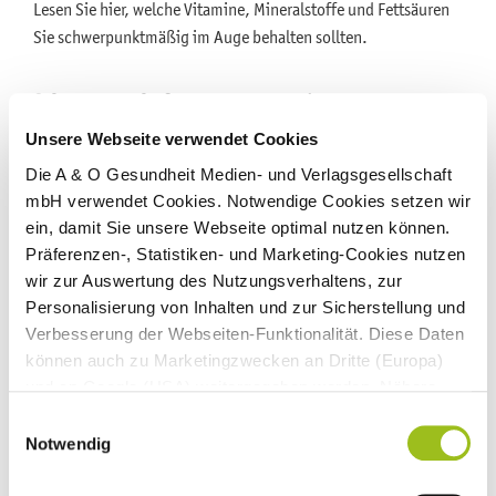
Lesen Sie hier, welche Vitamine, Mineralstoffe und Fettsäuren
Sie schwerpunktmäßig im Auge behalten sollten.
Schwangerschaft: gut versorgt mit
Mikronährstoffen
Unsere Webseite verwendet Cookies
In der Schwangerschaft ist eine gesunde Ernährung sehr
Die A & O Gesundheit Medien- und Verlagsgesellschaft
wichtig: Eine gute Versorgung mit Mikronährstoffen ist für die
mbH verwendet Cookies. Notwendige Cookies setzen wir
gesunde Entwicklung Ihres Kindes notwendig und schützt auch
ein, damit Sie unsere Webseite optimal nutzen können.
Sie vor Komplikationen, die durch einen Mikronährstoffmangel
Präferenzen-, Statistiken- und Marketing-Cookies nutzen
entstehen können. Erfahren Sie hier, welche Mikronährstoffe
wir zur Auswertung des Nutzungsverhaltens, zur
Sie in der Schwangerschaft besonders benötigen.
Personalisierung von Inhalten und zur Sicherstellung und
Verbesserung der Webseiten-Funktionalität. Diese Daten
Immunsystem im Alter stärken: Vitamine für
können auch zu Marketingzwecken an Dritte (Europa)
unsere Abwehrkräfte
und an Google (USA) weitergegeben werden. Nähere
Informationen finden Sie in
Um unsere Abwehr im Alter zu stärken, ist eine gesunde
Einwilligungsauswahl
unseren
Datenschutzhinweisen
und im
Impressum
.
Notwendig
Ernährung sowie eine gute Versorgung mit verschiedenen
Wenn Sie auf "Alle Cookies akzeptieren" klicken,
Vitaminen notwendig. Dazu gehören neben dem allseits
erlauben Sie uns die Nutzung aller Cookies für die