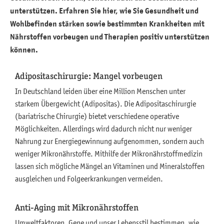
unterstützen. Erfahren Sie hier, wie Sie Gesundheit und
Kinder
Wohlbefinden stärken sowie bestimmten Krankheiten mit
Kinderwunsch
Nährstoffen vorbeugen und Therapien positiv unterstützen
können.
Krebsvorbeugung
Reisen
Adipositaschirurgie: Mangel vorbeugen
In Deutschland leiden über eine Million Menschen unter
Säure-Basen
starkem Übergewicht (Adipositas). Die Adipositaschirurgie
Schwangerschaft
(bariatrische Chirurgie) bietet verschiedene operative
Möglichkeiten. Allerdings wird dadurch nicht nur weniger
Sport
Nahrung zur Energiegewinnung aufgenommen, sondern auch
weniger Mikronährstoffe. Mithilfe der Mikronährstoffmedizin
lassen sich mögliche Mängel an Vitaminen und Mineralstoffen
ausgleichen und Folgeerkrankungen vermeiden.
Anti-Aging mit Mikronährstoffen
Umweltfaktoren, Gene und unser Lebensstil bestimmen, wie