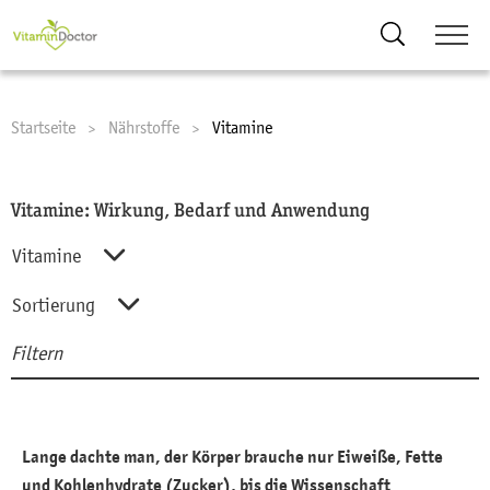
Suche
Startseite
Nährstoffe
Current:
Vitamine
Vitamine: Wirkung, Bedarf und Anwendung
Vitamine
Alle Nährstoffe
Sortierung
Filtern
Aminosäuren
Sortierung
Suc
Enzyme und Hormone
A-Z
Fette und Fettsäuren
Z-A
Lange dachte man, der Körper brauche nur Eiweiße, Fette
Mineralstoffe
und Kohlenhydrate (Zucker), bis die Wissenschaft