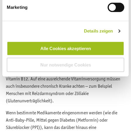
Vitaminen?
Marketing
Theoretisch sind wir über die Nahrung gut versorgt. Trotzdem gibt
es immer wieder Menschen mit Mangelerscheinungen. Veganer
zum Beispiel können aufgrund ihrer Art der Ernährung nicht
Details zeigen
ausreichend Vitamin B12 aufnehmen, da das Vitamin
hauptsächlich in tierischen Lebensmitteln steckt.
Alle Cookies akzeptieren
Einige Personengruppen haben dagegen einen erhöhten Bedarf an
Vitaminen. Ältere Menschen brauchen zum Beispiel mehr Vitamin
Nur notwendige Cookies
D und K,
Schwangere
und Stillende mehr Folsäure, Vitamin D und
Vitamin B12. Auf eine ausreichende Vitaminversorgung müssen
auch insbesondere chronisch Kranke achten – zum Beispiel
Menschen mit Reizdarmsyndrom oder Zöliakie
(Glutenunverträglichkeit).
Wenn bestimmte Medikamente eingenommen werden (wie die
Anti-Baby-Pille, Mittel gegen Diabetes (Metformin) oder
Säureblocker (PPI)), kann das darüber hinaus eine