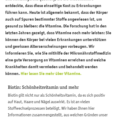
entdeckte, dass diese einseitige Kost zu Erkrankungen
Probiotika und Ballaststoffe
führen kann. Heute ist allgemein bekannt, dass der Körper
Saccharide
auch auf Spuren bestimmter Stoffe angewiesen ist, um
gesund zu bleiben: die Vitamine. Die Forschung hat in den
Sekundäre Pflanzenstoffe
letzten Jahren gezeigt, dass Vitamine noch mehr leisten: Sie
Sonstige Substanzen
können den Körper bei vielen Erkrankungen unterstützen
und gewissen Alterserscheinungen vorbeugen. Wir
Vitamine
informieren Sie, wie Sie mithilfe der Mikronährstoffmedizin
eine gute Versorgung an Vitaminen erreichen und welche
Krankheiten damit vermieden und behandelt werden
können.
Hier lesen Sie mehr über Vitamine.
Biotin: Schönheitsvitamin und mehr
Biotin gilt nicht nur als Schönheitsvitamin, da es sich positiv
auf Haut, Haare und Nägel auswirkt. Es ist an vielen
Stoffwechselprozessen beteiligt. Wir haben Ihnen hier
Informationen zusammengestellt, aus welchen Gründen unser