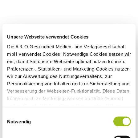
Unsere Webseite verwendet Cookies
Die A & O Gesundheit Medien- und Verlagsgesellschaft
mbH verwendet Cookies. Notwendige Cookies setzen wir
ein, damit Sie unsere Webseite optimal nutzen können.
Präferenzen-, Statistiken- und Marketing-Cookies nutzen
wir zur Auswertung des Nutzungsverhaltens, zur
Personalisierung von Inhalten und zur Sicherstellung und
Verbesserung der Webseiten-Funktionalität. Diese Daten
können auch zu Marketingzwecken an Dritte (Europa)
und an Google (USA) weitergegeben werden. Nähere
Expertenwissen
Informationen finden Sie in
Einwilligungsauswahl
Vitamin B2 wandelt im Körper oxidiertes
unseren
Datenschutzhinweisen
und im
Impressum
.
Notwendig
Glutathion in ...
[weiterlesen]
Wenn Sie auf "Alle Cookies akzeptieren" klicken,
erlauben Sie uns die Nutzung aller Cookies für die