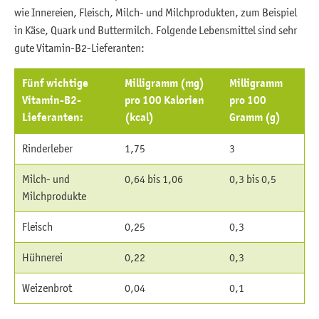
wie Innereien, Fleisch, Milch- und Milchprodukten, zum Beispiel
in Käse, Quark und Buttermilch. Folgende Lebensmittel sind sehr
gute Vitamin-B2-Lieferanten:
Fünf wichtige
Milligramm (mg)
Milligramm
Vitamin-B2-
pro 100 Kalorien
pro 100
Lieferanten:
(kcal)
Gramm (g)
Rinderleber
1,75
3
Milch- und
0,64 bis 1,06
0,3 bis 0,5
Milchprodukte
Fleisch
0,25
0,3
Hühnerei
0,22
0,3
Weizenbrot
0,04
0,1