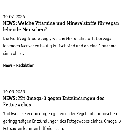
Dr. med. Annette Balz-Fritz
Letzte 3 Monate
Dr. med. Elke Mantwill
30.07.2026
Letztes Jahr
NEWS: Welche Vitamine und Mineralstoffe für vegan
Dr. med. Rainer Spichalsky
lebende Menschen?
Dr. med. Siddhartha Popat
Die MultiVeg-Studie zeigt, welche Mikronährstoffe bei vegan
lebenden Menschen häufig kritisch sind und ob eine Einnahme
Niels Schulz-Ruhtenberg
sinnvoll ist.
Redaktion
News
- Redaktion
Uwe Gröber
30.06.2026
NEWS: Mit Omega-3 gegen Entzündungen des
Fettgewebes
Stoffwechselerkrankungen gehen in der Regel mit chronischen
geringgradigen Entzündungen des Fettgewebes einher. Omega-3-
Fettsäuren könnten hilfreich sein.