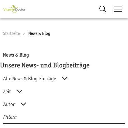
Suche
Startseite
Current:
News & Blog
News & Blog
Unsere News- und Blogbeiträge
Alle News & Blog-Einträge
Alle News & Blog-Einträge
Zeit
Blog
Zeit
Autor
Featured
Filtern
Letzte Woche
Autor
Suc
News
Letzter Monat