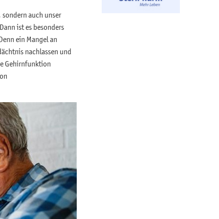
t, sondern auch unser
 Dann ist es besonders
 Denn ein Mangel an
dächtnis nachlassen und
re Gehirnfunktion
von