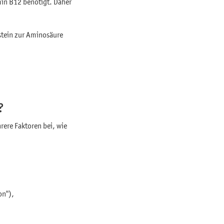
min B12 benötigt. Daher
stein zur Aminosäure
?
rere Faktoren bei, wie
on“),