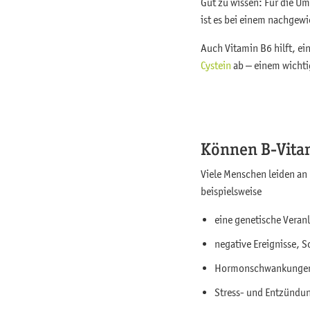
Gut zu wissen: Für die U
ist es bei einem nachgew
Auch Vitamin B6 hilft, e
Cystein
ab – einem wichti
Können B-Vitam
Viele Menschen leiden an
beispielsweise
eine genetische Veran
negative Ereignisse, S
Hormonschwankungen w
Stress- und Entzündu