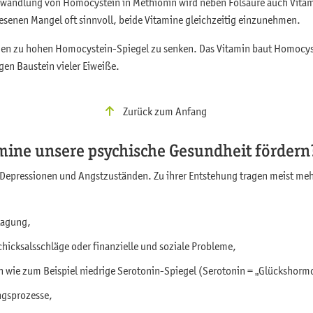
mwandlung von Homocystein in Methionin wird neben Folsäure auch Vita
iesenen Mangel oft sinnvoll, beide Vitamine gleichzeitig einzunehmen.
inen zu hohen Homocystein-Spiegel zu senken. Das Vitamin baut Homocy
gen Baustein vieler Eiweiße.
Zurück zum Anfang
ine unsere psychische Gesundheit fördern
 Depressionen und Angstzuständen. Zu ihrer Entstehung tragen meist meh
lagung,
chicksalsschläge oder finanzielle und soziale Probleme,
ie zum Beispiel niedrige Serotonin-Spiegel (Serotonin = „Glückshorm
ngsprozesse,