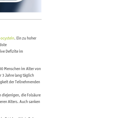
?
ocystein
. Ein zu hoher
öste
ive Defizite im
800 Menschen im Alter von
3 Jahre lang täglich
higkeit der Teilnehmenden
 diejenigen, die Folsäure
geren Alters. Auch sanken