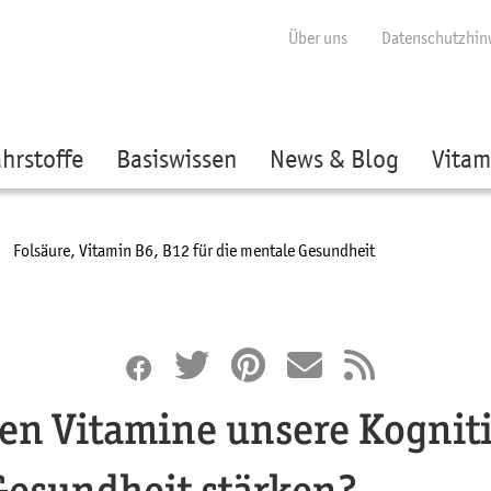
ige besser passende Version dieser Seite
Diese Meldung nicht mehr anzei
Über uns
Datenschutzhin
hrstoffe
Basiswissen
News & Blog
Vitam
Current:
Folsäure, Vitamin B6, B12 für die mentale Gesundheit
en Vitamine unsere Kognit
Gesundheit stärken?