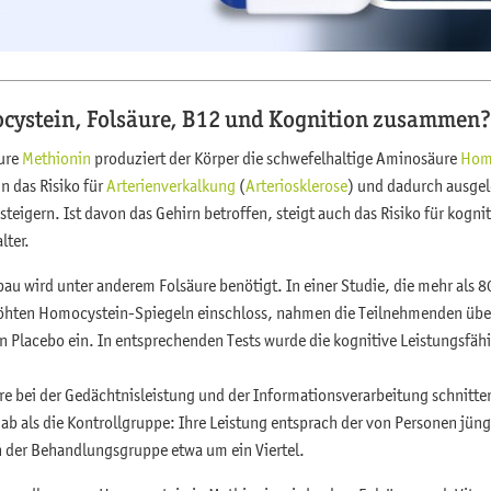
cystein, Folsäure, B12 und Kognition zusammen
ure
Methionin
produziert der Körper die schwefelhaltige Aminosäure
Hom
 das Risiko für
Arterienverkalkung
(
Arteriosklerose
) und dadurch ausgel
eigern. Ist davon das Gehirn betroffen, steigt auch das Risiko für kognit
lter.
u wird unter anderem Folsäure benötigt. In einer Studie, die mehr als 
öhten Homocystein-Spiegeln einschloss, nahmen die Teilnehmenden über 
in Placebo ein. In entsprechenden Tests wurde die kognitive Leistungsfä
e bei der Gedächtnisleistung und der Informationsverarbeitung schnitten
r ab als die Kontrollgruppe: Ihre Leistung entsprach der von Personen jün
 der Behandlungsgruppe etwa um ein Viertel.