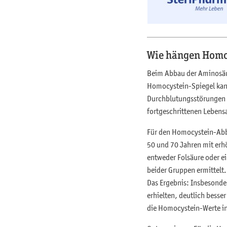
Wie hängen Homo
Beim Abbau der Aminosä
Homocystein-Spiegel kann
Durchblutungsstörungen st
fortgeschrittenen Lebensa
Für den Homocystein-Abba
50 und 70 Jahren mit erh
entweder Folsäure oder e
beider Gruppen ermittelt.
Das Ergebnis: Insbesonder
erhielten, deutlich besse
die Homocystein-Werte in