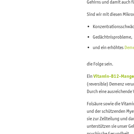
Gehirns und damit auch f
Sind wir mit diesen Mikr
Konzentrationsschwä
Gedächtnisprobleme,
und ein erhöhtes
Dem
die Folge sein.
Ein
Vitamin-B12-Mange
(reversible) Demenz veru
Durch eine ausreichende
Folsäure sowie die Vitam
und der schützenden Myel
sie zur Zellteilung und 
unterstützen sie unser Ge
psychische Gesundheit.