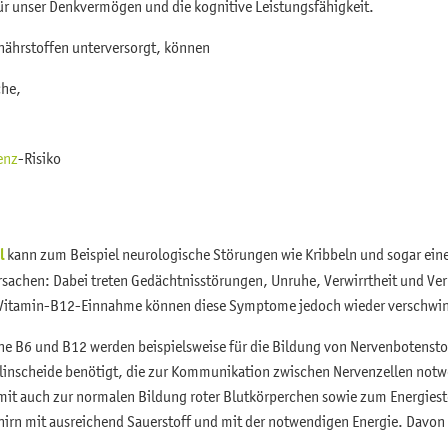
ür unser Denkvermögen und die kognitive Leistungsfähigkeit.
onährstoffen unterversorgt, können
che,
enz
-Risiko
l
kann zum Beispiel neurologische Störungen wie Kribbeln und sogar ei
rsachen: Dabei treten Gedächtnisstörungen, Unruhe, Verwirrtheit und Ve
 Vitamin-B12-Einnahme können diese Symptome jedoch wieder verschwi
ine B6 und B12 werden beispielsweise für die Bildung von Nervenbotenst
inscheide benötigt, die zur Kommunikation zwischen Nervenzellen notw
damit auch zur normalen Bildung roter Blutkörperchen sowie zum Energies
hirn mit ausreichend Sauerstoff und mit der notwendigen Energie. Davon 