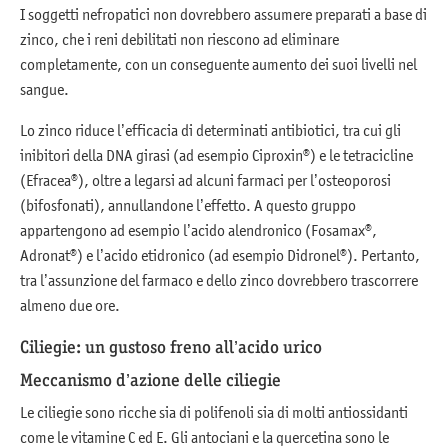
I soggetti nefropatici non dovrebbero assumere preparati a base di
zinco, che i reni debilitati non riescono ad eliminare
completamente, con un conseguente aumento dei suoi livelli nel
sangue.
Lo zinco riduce l’efficacia di determinati antibiotici, tra cui gli
inibitori della DNA girasi (ad esempio Ciproxin®) e le tetracicline
(Efracea®), oltre a legarsi ad alcuni farmaci per l’osteoporosi
(bifosfonati), annullandone l’effetto. A questo gruppo
appartengono ad esempio l’acido alendronico (Fosamax®,
Adronat®) e l’acido etidronico (ad esempio Didronel®). Pertanto,
tra l’assunzione del farmaco e dello zinco dovrebbero trascorrere
almeno due ore.
Ciliegie: un gustoso freno all’acido urico
Meccanismo d’azione delle ciliegie
Le ciliegie sono ricche sia di polifenoli sia di molti antiossidanti
come le vitamine C ed E. Gli antociani e la quercetina sono le