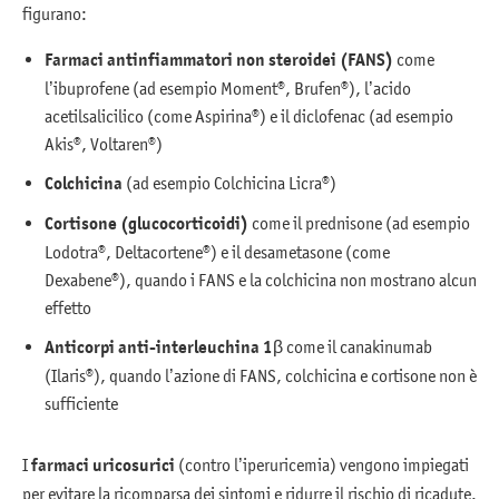
figurano:
Farmaci antinfiammatori non steroidei (FANS)
come
l’ibuprofene (ad esempio Moment®, Brufen®), l’acido
acetilsalicilico (come Aspirina®) e il diclofenac (ad esempio
Akis®, Voltaren®)
Colchicina
(ad esempio Colchicina Licra®)
Cortisone (glucocorticoidi)
come il prednisone (ad esempio
Lodotra®, Deltacortene®) e il desametasone (come
Dexabene®), quando i FANS e la colchicina non mostrano alcun
effetto
Anticorpi anti-interleuchina 1β
come il canakinumab
(Ilaris®), quando l’azione di FANS, colchicina e cortisone non è
sufficiente
I
farmaci uricosurici
(contro l’iperuricemia) vengono impiegati
per evitare la ricomparsa dei sintomi e ridurre il rischio di ricadute.