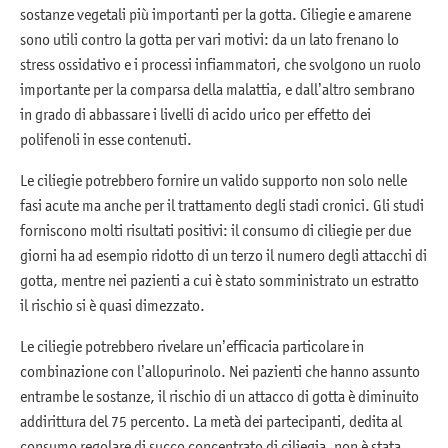
sostanze vegetali più importanti per la gotta. Ciliegie e amarene
sono utili contro la gotta per vari motivi: da un lato frenano lo
stress ossidativo e i processi infiammatori, che svolgono un ruolo
importante per la comparsa della malattia, e dall’altro sembrano
in grado di abbassare i livelli di acido urico per effetto dei
polifenoli in esse contenuti.
Le ciliegie potrebbero fornire un valido supporto non solo nelle
fasi acute ma anche per il trattamento degli stadi cronici. Gli studi
forniscono molti risultati positivi: il consumo di ciliegie per due
giorni ha ad esempio ridotto di un terzo il numero degli attacchi di
gotta, mentre nei pazienti a cui è stato somministrato un estratto
il rischio si è quasi dimezzato.
Le ciliegie potrebbero rivelare un’efficacia particolare in
combinazione con l’allopurinolo. Nei pazienti che hanno assunto
entrambe le sostanze, il rischio di un attacco di gotta è diminuito
addirittura del 75 percento. La metà dei partecipanti, dedita al
consumo regolare di succo concentrato di ciliegia, non è stata