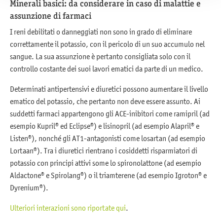
Minerali basici: da considerare in caso di malattie e
assunzione di farmaci
I reni debilitati o danneggiati non sono in grado di eliminare
correttamente il potassio, con il pericolo di un suo accumulo nel
sangue. La sua assunzione è pertanto consigliata solo con il
controllo costante dei suoi lavori ematici da parte di un medico.
Determinati antipertensivi e diuretici possono aumentare il livello
ematico del potassio, che pertanto non deve essere assunto. Ai
suddetti farmaci appartengono gli ACE-inibitori come ramipril (ad
esempio Kupril® ed Eclipse®) e lisinopril (ad esempio Alapril® e
Listen®), nonché gli AT1-antagonisti come losartan (ad esempio
Lortaan®). Tra i diuretici rientrano i cosiddetti risparmiatori di
potassio con principi attivi some lo spironolattone (ad esempio
Aldactone® e Spirolang®) o il triamterene (ad esempio Igroton® e
Dyrenium®).
Ulteriori interazioni sono riportate qui
.