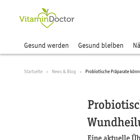
Ze
Gesund werden
Gesund bleiben
Nä
Startseite
News & Blog
Current:
Probiotische Präparate kön
Probiotis
Wundheilu
Eine aktuelle Üb