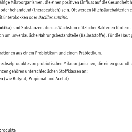
ähige Mikroorganismen, die einen positiven Einfluss auf die Gesundheit 
oder behandelnd (therapeutisch) sein. Oft werden Milchsäurebakterien ei
it Enterokokken oder
Bacillus subtilis
.
otika
) sind Substanzen, die das Wachstum nützlicher Bakterien förder
ich um unverdauliche Nahrungsbestandteile (Ballaststoffe). Für die Haut g
ationen aus einem Probiotikum und einem Präbiotikum.
wechselprodukte von probiotischen Mikroorganismen, die einen gesundhei
nzen gehören unterschiedlichen Stoffklassen an:
en (wie Butyrat, Propionat und Acetat)
produkte