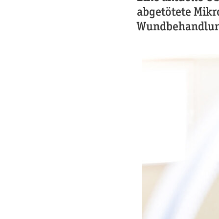
abgetötete Mikr
Wundbehandlun