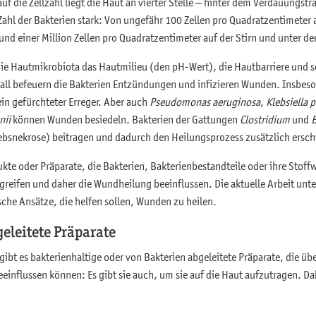
f die Zellzahl liegt die Haut an vierter Stelle – hinter dem Verdauungst
 Zahl der Bakterien stark: Von ungefähr 100 Zellen pro Quadratzentimeter
und einer Million Zellen pro Quadratzentimeter auf der Stirn und unter d
 die Hautmikrobiota das Hautmilieu (den pH-Wert), die Hautbarriere und 
Fall befeuern die Bakterien Entzündungen und infizieren Wunden. Insbes
ein gefürchteter Erreger. Aber auch
Pseudomonas aeruginosa
,
Klebsiella
nii
können Wunden besiedeln. Bakterien der Gattungen
Clostridium
und
B
ebsnekrose) beitragen und dadurch den Heilungsprozess zusätzlich ersc
kte oder Präparate, die Bakterien, Bakterienbestandteile oder ihre Stof
ngreifen und daher die Wundheilung beeinflussen. Die aktuelle Arbeit unt
sche Ansätze, die helfen sollen, Wunden zu heilen.
eleitete Präparate
 gibt es bakterienhaltige oder von Bakterien abgeleitete Präparate, die 
influssen können: Es gibt sie auch, um sie auf die Haut aufzutragen. Dab