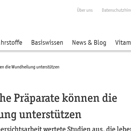
ige besser passende Version dieser Seite
Diese Meldung nicht mehr anzei
Über uns
Datenschutzhin
hrstoffe
Basiswissen
News & Blog
Vitam
nen die Wundheilung unterstützen
che Präparate können die
ng unterstützen
ersichtsarbeit wertete Studien aus, die leb