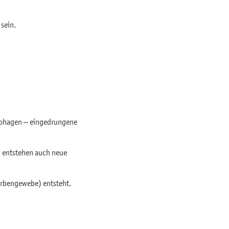
 sein.
rophagen – eingedrungene
i entstehen auch neue
rbengewebe) entsteht.