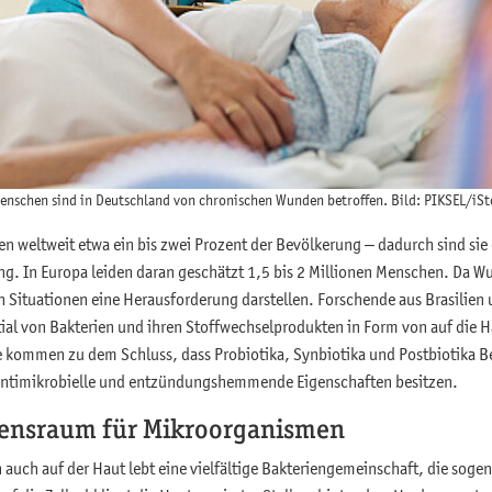
 Menschen sind in Deutschland von chronischen Wunden betroffen. Bild: PIKSEL/iS
n weltweit etwa ein bis zwei Prozent der Bevölkerung – dadurch sind sie
g. In Europa leiden daran geschätzt 1,5 bis 2 Millionen Menschen. Da W
len Situationen eine Herausforderung darstellen. Forschende aus Brasilien 
tial von Bakterien und ihren Stoffwechselprodukten in Form von auf die 
ie kommen zu dem Schluss, dass Probiotika, Synbiotika und Postbiotika 
 antimikrobielle und entzündungshemmende Eigenschaften besitzen.
ebensraum für Mikroorganismen
 auch auf der Haut lebt eine vielfältige Bakteriengemeinschaft, die soge