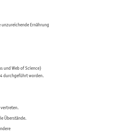
ne unzureichende Ernährung
us und Web of Science)
024 durchgeführt worden.
vertreten.
eie Überstände.
ondere