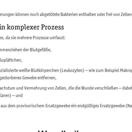
erungen können noch abgetötete Bakterien enthalten oder frei von Zellen
in komplexer Prozess
ex, da sie mehrere Prozesse umfasst:
ammenziehen der Blutgefäße,
luplättchen,
ezialisierte weiße Blutkörperchen (Leukozyten) – wie zum Beispiel Mak
gestorbenes Gewebe entfernen,
 Wachstum und Vermehrung von Zellen, die die Wunde verschließen – dabe
llaren) – und
us dem provisorischem Ersatzgewebe ein endgültiges Ersatzgewebe (Na