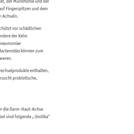
rakt, der Mundhöhle und der
 auf Fingerspitzen und dem
en Achseln.
schützt vor schädlichen
ondere der Keim
 pneumoniae
acteroides
können zum
hweren.
fwechselprodukte enthalten,
ersucht probiotische,
über die Darm-Haut-Achse
ei sind folgende „-biotika“