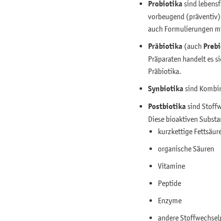
Probiotika
sind lebensf
vorbeugend (präventiv) 
auch Formulierungen m
Präbiotika
(auch
Prebi
Präparaten handelt es s
Präbiotika.
Synbiotika
sind Kombin
Postbiotika
sind Stoff
Diese bioaktiven Substa
kurzkettige Fettsäur
organische Säuren
Vitamine
Peptide
Enzyme
andere Stoffwechsel