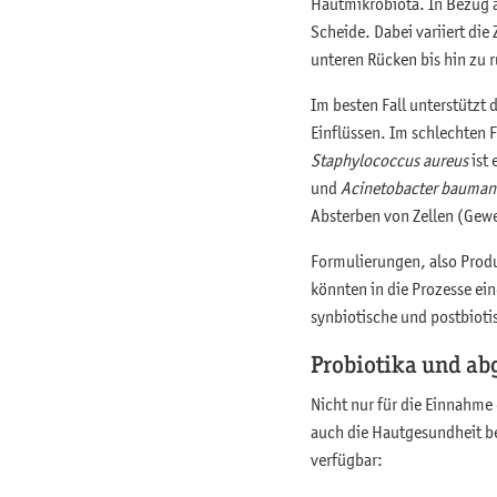
Hautmikrobiota. In Bezug au
Scheide. Dabei variiert die
unteren Rücken bis hin zu r
Im besten Fall unterstützt
Einflüssen. Im schlechten 
Staphylococcus aureus
ist 
und
Acinetobacter bauman
Absterben von Zellen (Gew
Formulierungen, also Produ
könnten in die Prozesse ei
synbiotische und postbioti
Probiotika und abg
Nicht nur für die Einnahme
auch die Hautgesundheit bee
verfügbar: