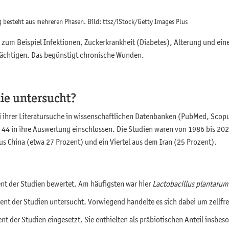
 besteht aus mehreren Phasen. Bild: ttsz/iStock/Getty Images Plus
 zum Beispiel Infektionen, Zuckerkrankheit (Diabetes), Alterung und ei
rächtigen. Das begünstigt chronische Wunden.
die untersucht?
 ihrer Literatursuche in wissenschaftlichen Datenbanken (PubMed, Scop
e 44 in ihre Auswertung einschlossen. Die Studien waren von 1986 bis 2
us China (etwa 27 Prozent) und ein Viertel aus dem Iran (25 Prozent).
ent der Studien bewertet. Am häufigsten war hier
Lactobacillus plantarum
zent der Studien untersucht. Vorwiegend handelte es sich dabei um zellfr
nt der Studien eingesetzt. Sie enthielten als präbiotischen Anteil insbes