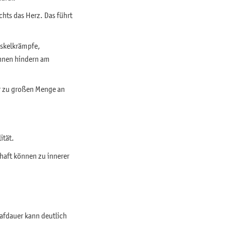
hts das Herz. Das führt
uskelkrämpfe,
ennen hindern am
er zu großen Menge an
ität.
chaft können zu innerer
afdauer kann deutlich