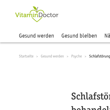
Ze
Gesund werden
Gesund bleiben
Nä
Startseite
Gesund werden
Psyche
Current:
Schlafstörun
Schlafst
behande