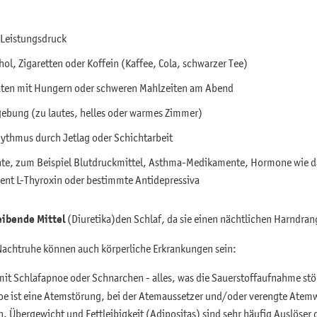
d Leistungsdruck
ol, Zigaretten oder Koffein (Kaffee, Cola, schwarzer Tee)
iäten mit Hungern oder schweren Mahlzeiten am Abend
ebung (zu lautes, helles oder warmes Zimmer)
ythmus durch Jetlag oder Schichtarbeit
e, zum Beispiel Blutdruckmittel, Asthma-Medikamente, Hormone wie d
nt L-Thyroxin oder bestimmte Antidepressiva
eibende Mittel
(Diuretika)den Schlaf, da sie einen nächtlichen Harndra
 Nachtruhe können auch körperliche Erkrankungen sein:
it Schlafapnoe oder Schnarchen - alles, was die Sauerstoffaufnahme stö
oe ist eine Atemstörung, bei der Atemaussetzer und/oder verengte Atem
. Übergewicht und Fettleibigkeit (Adipositas) sind sehr häufig Auslöser 