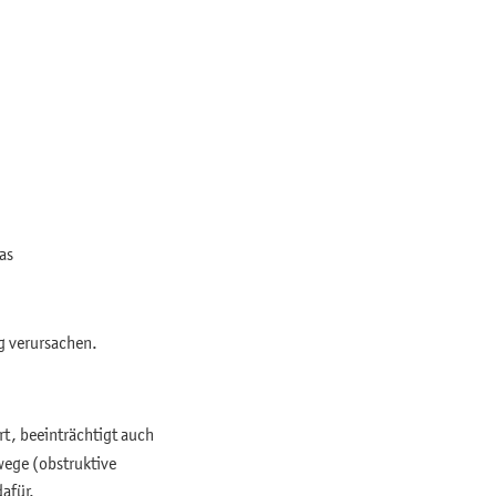
as
ng verursachen.
rt, beeinträchtigt auch
wege (obstruktive
dafür.