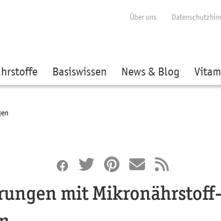
ige besser passende Version dieser Seite
Diese Meldung nicht mehr anzei
Über uns
Datenschutzhin
hrstoffe
Basiswissen
News & Blog
Vitam
gen
örungen mit Mikronährstoff
ln