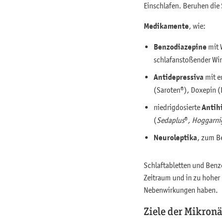
Einschlafen. Beruhen die 
Medikamente
, wie:
Benzodiazepine
mit 
schlafanstoßender Wi
Antidepressiva
mit e
(Saroten®), Doxepin 
niedrigdosierte
Antih
(
Sedaplus
®
, Hoggarni
Neuroleptika
, zum B
Schlaftabletten und Benz
Zeitraum und in zu hoher
Nebenwirkungen haben.
Ziele der Mikron