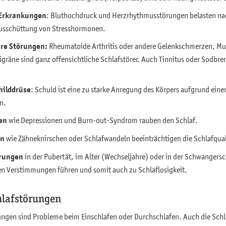
-Erkrankungen
: Bluthochdruck und Herzrhythmusstörungen belasten nac
Ausschüttung von Stresshormonen.
re Störungen:
Rheumatoide Arthritis oder andere Gelenkschmerzen, M
räne sind ganz offensichtliche Schlafstörer. Auch Tinnitus oder Sodbr
hilddrüse
: Schuld ist eine zu starke Anregung des Körpers aufgrund ein
n.
en
wie Depressionen und Burn-out-Syndrom rauben den Schlaf.
en
wie Zähneknirschen oder Schlafwandeln beeinträchtigen die Schlafqual
erungen
in der Pubertät, im Alter (Wechseljahre) oder in der Schwangers
n Verstimmungen führen und somit auch zu Schlaflosigkeit.
hlafstörungen
ungen sind Probleme beim Einschlafen oder Durchschlafen. Auch die Schl