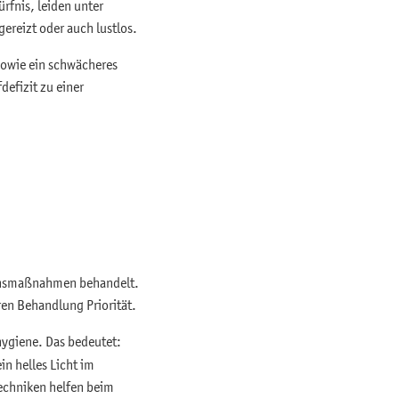
ürfnis, leiden unter
ereizt oder auch lustlos.
sowie ein schwächeres
efizit zu einer
tensmaßnahmen behandelt.
ren Behandlung Priorität.
ygiene. Das bedeutet:
in helles Licht im
echniken helfen beim