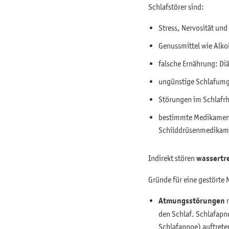
Schlafstörer sind:
Stress, Nervosität un
Genussmittel wie Alkoh
falsche Ernährung: D
ungünstige Schlafumg
Störungen im Schlafrh
bestimmte Medikament
Schilddrüsenmedikame
Indirekt stören
wassertr
Gründe für eine gestörte
Atmungsstörungen
m
den Schlaf. Schlafapn
Schlafapnoe) auftreten