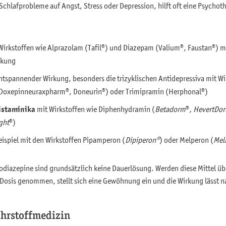
Schlafprobleme auf Angst, Stress oder Depression, hilft oft eine Psychot
Wirkstoffen wie Alprazolam (Tafil®) und Diazepam (Valium®, Faustan®) m
rkung
ntspannender Wirkung, besonders die trizyklischen Antidepressiva mit Wi
(Doxepinneuraxpharm®, Doneurin®) oder Trimipramin (Herphonal®)
istaminika
mit Wirkstoffen wie Diphenhydramin (
Betadorm
®
, HevertDo
ght
®)
eispiel mit den Wirkstoffen Pipamperon (
Dipiperon®
) oder Melperon (
Mel
odiazepine sind grundsätzlich keine Dauerlösung. Werden diese Mittel üb
 Dosis genommen, stellt sich eine Gewöhnung ein und die Wirkung lässt 
ährstoffmedizin