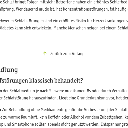
de Schlaf bringt Folgen mit sich: Betroffene haben ein erhöhtes Schlafbed
öpfung. Wer dauernd müde ist, hat Konzentrationsstörungen, ist häufig g
schweren Schlafstörungen sind ein erhöhtes Risiko für Herzerkrankungen 
abetes kann sich entwickeln. Manche Menschen neigen bei einem Schlafd
Zurück zum Anfang
ndlung
fstörungen klassisch behandelt?
in der Schlafmedizin je nach Schwere medikamentös oder durch Verhal
der Schlafstörung herauszufinden. Liegt eine Grunderkrankung vor, hat de
:
Zur Behandlung ohne Medikamente gehört die Verbesserung der Schlafh
ne zu warme Raumluft, kein Koffein oder Alkohol vor dem Zubettgehen, ke
op und Smartphone sollten abends nicht genutzt werden. Entspannungst