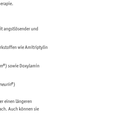
herapie.
it angstlösender und
rkstoffen wie Amitriptylin
rm
®) sowie Doxylamin
neurin
®)
er einen längeren
nach. Auch können sie