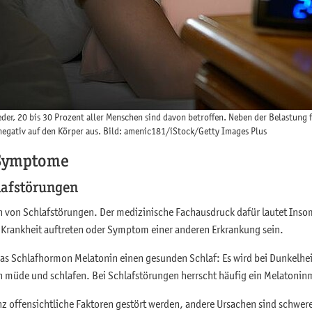
eder, 20 bis 30 Prozent aller Menschen sind davon betroffen. Neben der Belastung f
 negativ auf den Körper aus. Bild: amenic181/iStock/Getty Images Plus
 Symptome
lafstörungen
en von Schlafstörungen. Der medizinische Fachausdruck dafür lautet Ins
 Krankheit auftreten oder Symptom einer anderen Erkrankung sein.
das Schlafhormon Melatonin einen gesunden Schlaf: Es wird bei Dunkelhe
n müde und schlafen. Bei Schlafstörungen herrscht häufig ein Melatonin
z offensichtliche Faktoren gestört werden, andere Ursachen sind schwere