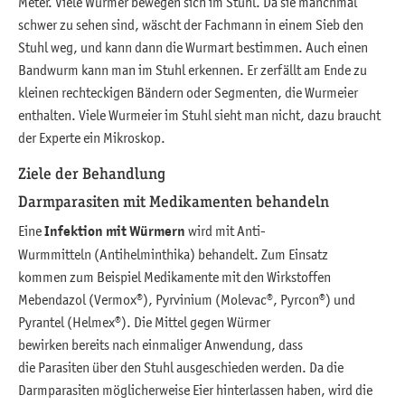
Meter. Viele Würmer bewegen sich im Stuhl. Da sie manchmal
schwer zu sehen sind, wäscht der Fachmann in einem Sieb den
Stuhl weg, und kann dann die Wurmart bestimmen. Auch einen
Bandwurm kann man im Stuhl erkennen. Er zerfällt am Ende zu
kleinen rechteckigen Bändern oder Segmenten, die Wurmeier
enthalten. Viele Wurmeier im Stuhl sieht man nicht, dazu braucht
der Experte ein Mikroskop.
Ziele der Behandlung
Darmparasiten mit Medikamenten behandeln
Eine
Infektion mit Würmern
wird mit Anti-
Wurmmitteln (Antihelminthika) behandelt. Zum Einsatz
kommen zum Beispiel Medikamente mit den Wirkstoffen
Mebendazol (Vermox®), Pyrvinium (Molevac®, Pyrcon®) und
Pyrantel (Helmex®). Die Mittel gegen Würmer
bewirken bereits nach einmaliger Anwendung, dass
die Parasiten über den Stuhl ausgeschieden werden. Da die
Darmparasiten möglicherweise Eier hinterlassen haben, wird die