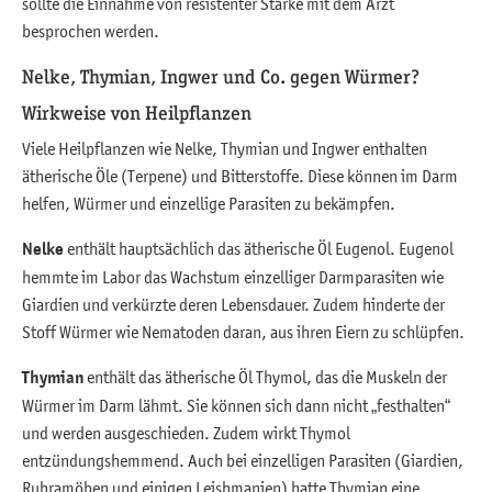
sollte die Einnahme von resistenter Stärke mit dem Arzt
besprochen werden.
Nelke, Thymian, Ingwer und Co. gegen Würmer?
Wirkweise von Heilpflanzen
Viele Heilpflanzen wie Nelke, Thymian und Ingwer enthalten
ätherische Öle (Terpene) und Bitterstoffe. Diese können im Darm
helfen, Würmer und einzellige Parasiten zu bekämpfen.
Nelke
enthält hauptsächlich das ätherische Öl Eugenol. Eugenol
hemmte im Labor das Wachstum einzelliger Darmparasiten wie
Giardien und verkürzte deren Lebensdauer. Zudem hinderte der
Stoff Würmer wie Nematoden daran, aus ihren Eiern zu schlüpfen.
Thymian
enthält das ätherische Öl Thymol, das die Muskeln der
Würmer im Darm lähmt. Sie können sich dann nicht „festhalten“
und werden ausgeschieden. Zudem wirkt Thymol
entzündungshemmend. Auch bei einzelligen Parasiten (Giardien,
Ruhramöben und einigen Leishmanien) hatte Thymian eine