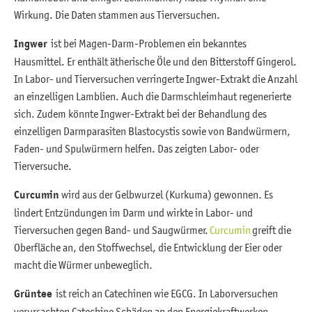
Wirkung. Die Daten stammen aus Tierversuchen.
Ingwer
ist bei Magen-Darm-Problemen ein bekanntes
Hausmittel. Er enthält ätherische Öle und den Bitterstoff Gingerol.
In Labor- und Tierversuchen verringerte Ingwer-Extrakt die Anzahl
an einzelligen Lamblien. Auch die Darmschleimhaut regenerierte
sich. Zudem könnte Ingwer-Extrakt bei der Behandlung des
einzelligen Darmparasiten Blastocystis sowie von Bandwürmern,
Faden- und Spulwürmern helfen. Das zeigten Labor- oder
Tierversuche.
Curcumin
wird aus der Gelbwurzel (Kurkuma) gewonnen. Es
lindert Entzündungen im Darm und wirkte in Labor- und
Tierversuchen gegen Band- und Saugwürmer.
Curcumin
greift die
Oberfläche an, den Stoffwechsel, die Entwicklung der Eier oder
macht die Würmer unbeweglich.
Grüntee
ist reich an Catechinen wie EGCG. In Laborversuchen
verursachten Catechine Schäden an den Energiekraftwerken