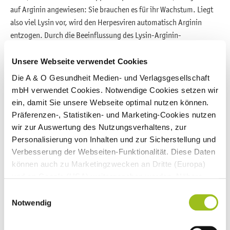
auf Arginin angewiesen: Sie brauchen es für ihr Wachstum. Liegt
also viel Lysin vor, wird den Herpesviren automatisch Arginin
entzogen. Durch die Beeinflussung des Lysin-Arginin-
Verhältnisses im Körper kann daher dem Ausbruch
einer
Herpeserkrankung entgegengewirkt werden
.
Unsere Webseite verwendet Cookies
Die A & O Gesundheit Medien- und Verlagsgesellschaft
Verschiedene vorläufige und kleine hochwertige Studien zeigen,
mbH verwendet Cookies. Notwendige Cookies setzen wir
dass Lysin sowohl vor Herpes schützen kann als auch bei der
ein, damit Sie unsere Webseite optimal nutzen können.
Behandlung von Herpes hilft. Folgende Effekte wurden durch die
Präferenzen-, Statistiken- und Marketing-Cookies nutzen
Einnahme von Lysin beobachtet:
wir zur Auswertung des Nutzungsverhaltens, zur
Personalisierung von Inhalten und zur Sicherstellung und
selteneres Auftreten von Herpeserkrankungen im Vergleich
Verbesserung der Webseiten-Funktionalität. Diese Daten
zum Studienbeginn oder im Vergleich zu einem
können auch zu Marketingzwecken an Dritte (Europa)
Scheinmedikament
und an Google (USA) weitergegeben werden. Nähere
kürzere Dauer der Herpeserkrankungen und schnellere Heilung
Informationen finden Sie in
Einwilligungsauswahl
unseren
Datenschutzhinweisen
und im
Impressum
.
weniger Herpessymptome
Notwendig
Wenn Sie auf "Alle Cookies akzeptieren" klicken,
erlauben Sie uns die Nutzung aller Cookies für die