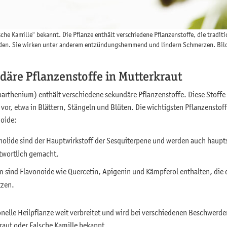
sche Kamille“ bekannt. Die Pflanze enthält verschiedene Pflanzenstoffe, die tradit
den. Sie wirken unter anderem entzündungshemmend und lindern Schmerzen. Bil
däre Pflanzenstoffe in Mutterkraut
arthenium) enthält verschiedene sekundäre Pflanzenstoffe. Diese Stoff
 vor, etwa in Blättern, Stängeln und Blüten. Die wichtigsten Pflanzensto
noide:
olide sind der Hauptwirkstoff der Sesquiterpene und werden auch haupts
twortlich gemacht.
sind Flavonoide wie Quercetin, Apigenin und Kämpferol enthalten, die 
tzen.
ionelle Heilpflanze weit verbreitet und wird bei verschiedenen Beschwerden
aut oder Falsche Kamille bekannt.