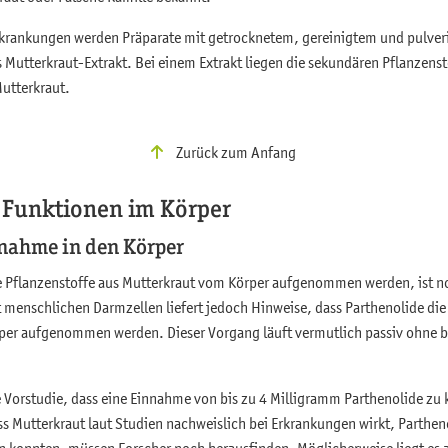
krankungen werden Präparate mit getrocknetem, gereinigtem und pulver
s Mutterkraut-Extrakt. Bei einem Extrakt liegen die sekundären Pflanzen
Mutterkraut.
Zurück zum Anfang
Funktionen im Körper
nahme in den Körper
e Pflanzenstoffe aus Mutterkraut vom Körper aufgenommen werden, ist n
t menschlichen Darmzellen liefert jedoch Hinweise, dass Parthenolide d
per aufgenommen werden. Dieser Vorgang läuft vermutlich passiv ohne 
te Vorstudie, dass eine Einnahme von bis zu 4 Milligramm Parthenolide zu
ass Mutterkraut laut Studien nachweislich bei Erkrankungen wirkt, Parthen
 konnten, müssen Forscher noch herausfinden. Möglicherweise liegt es 