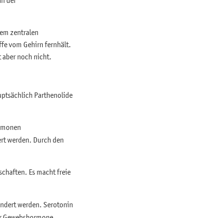
dem zentralen
ffe vom Gehirn fernhält.
t aber noch nicht.
uptsächlich Parthenolide
ormonen
ert werden. Durch den
schaften. Es macht freie
indert werden. Serotonin
der Gewebshormone