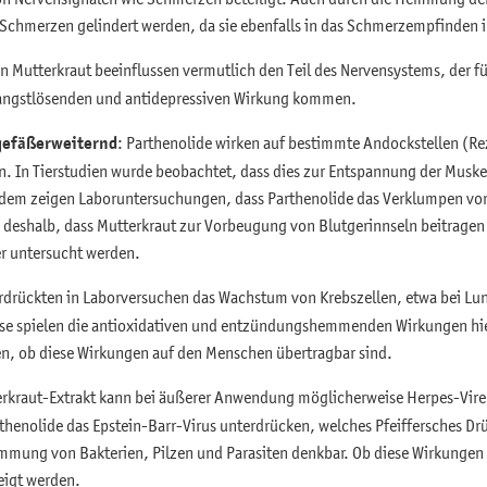
Schmerzen gelindert werden, da sie ebenfalls in das Schmerzempfinden in
on Mutterkraut beeinflussen vermutlich den Teil des Nervensystems, der f
 angstlösenden und antidepressiven Wirkung kommen.
gefäßerweiternd
: Parthenolide wirken auf bestimmte Andockstellen (Rez
n. In Tierstudien wurde beobachtet, dass dies zur Entspannung der Muske
Zudem zeigen Laboruntersuchungen, dass Parthenolide das Verklumpen v
 deshalb, dass Mutterkraut zur Vorbeugung von Blutgerinnseln beitragen
r untersucht werden.
erdrückten in Laborversuchen das Wachstum von Krebszellen, etwa bei L
se spielen die antioxidativen und entzündungshemmenden Wirkungen hie
n, ob diese Wirkungen auf den Menschen übertragbar sind.
rkraut-Extrakt kann bei äußerer Anwendung möglicherweise Herpes-Vir
henolide das Epstein-Barr-Virus unterdrücken, welches Pfeiffersches Drü
mmung von Bakterien, Pilzen und Parasiten denkbar. Ob diese Wirkungen i
eigt werden.