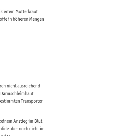
isiertem Mutterkraut
stoffe in höheren Mengen
och nicht ausreichend
ie Darmschleimhaut
bestimmten Transporter
 keinem Anstieg im Blut
olide aber noch nicht im
an der