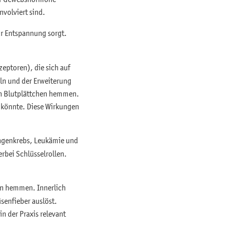
volviert sind.
ür Entspannung sorgt.
eptoren), die sich auf
ln und der Erweiterung
on Blutplättchen hemmen.
 könnte. Diese Wirkungen
ungenkrebs, Leukämie und
rbei Schlüsselrollen.
en hemmen. Innerlich
senfieber auslöst.
n der Praxis relevant