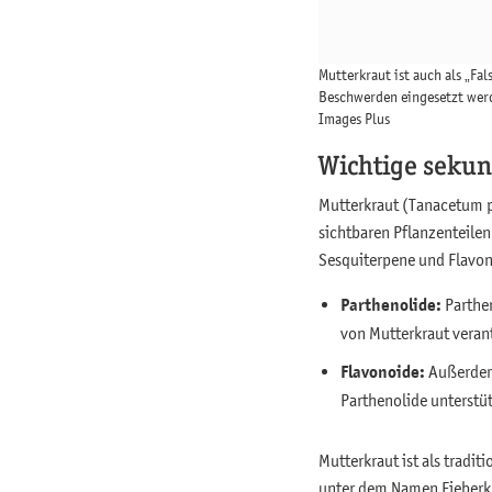
Mutterkraut ist auch als „Fal
Beschwerden eingesetzt wer
Images Plus
Wichtige sekun
Mutterkraut (Tanacetum p
sichtbaren Pflanzenteilen
Sesquiterpene und Flavo
Parthenolide:
Parthen
von Mutterkraut veran
Flavonoide:
Außerdem 
Parthenolide unterstü
Mutterkraut ist als tradit
unter dem Namen Fieberkr