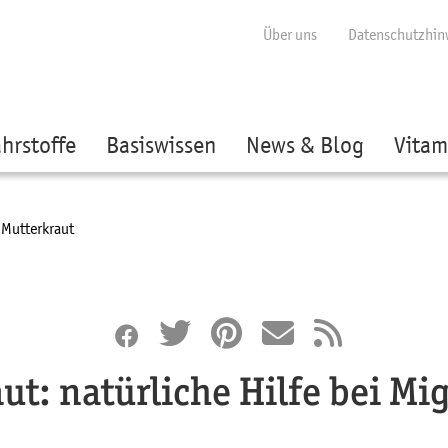
ige besser passende Version dieser Seite
Diese Meldung nicht mehr anzei
Über uns
Datenschutzhin
hrstoffe
Basiswissen
News & Blog
Vitam
Current:
Mutterkraut
ut: natürliche Hilfe bei Mi