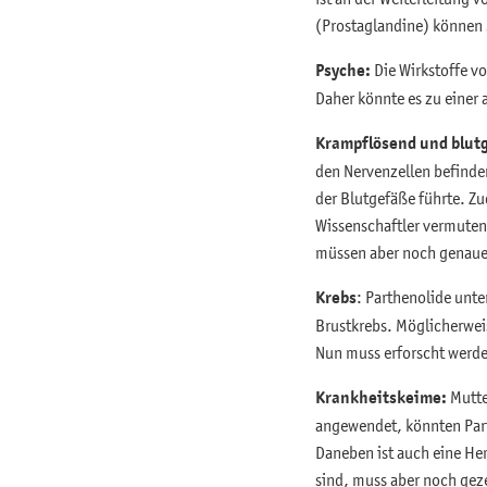
(Prostaglandine) können 
Psyche:
Die Wirkstoffe v
Daher könnte es zu einer
Krampflösend und blut
den Nervenzellen befinde
der Blutgefäße führte. 
Wissenschaftler vermuten
müssen aber noch genaue
Krebs
: Parthenolide unt
Brustkrebs. Möglicherwei
Nun muss erforscht werde
Krankheitskeime:
Mutte
angewendet, könnten Part
Daneben ist auch eine He
sind, muss aber noch gez