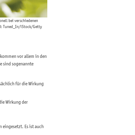
ionell bei verschiedenen
d: Tuned_In/iStock/Getty
e kommen vor allem in den
ffe sind sogenannte
ächlich für die Wirkung
die Wirkung der
 eingesetzt. Es ist auch