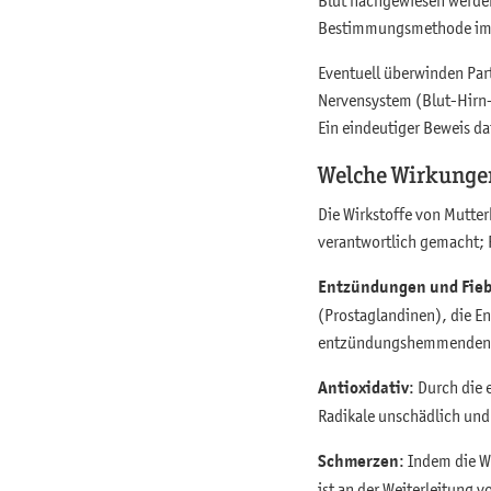
Bestimmungsmethode im 
Eventuell überwinden Par
Nervensystem (Blut-Hirn-S
Ein eindeutiger Beweis da
Welche Wirkungen
Die Wirkstoffe von Mutter
verantwortlich gemacht; 
Entzündungen und Fie
(Prostaglandinen), die E
entzündungshemmenden Eff
Antioxidativ
: Durch die
Radikale unschädlich und
Schmerzen
: Indem die 
ist an der Weiterleitung