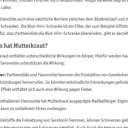
Labor.
thenolide auch eine natürliche Barriere zwischen dem Blutkreislauf und 
chranke). Die Blut-Hirn-Schranke ist ein Filter, der zum Beispiel Giftsto
für, dass Parthenolide die Blut-Hirn-Schranke überwinden, gibt es derzei
 hat Mutterkraut?
kraut entfalten unterschiedliche Wirkungen im Körper. Hierfür werden ha
Flavonoide unterstützen die Wirkung:
ber:
Parthenolide und Flavonoide hemmen die Produktion von Gewebsh
ntzündungen hervorrufen. So könnten entzündliche Erkrankungen gelind
ekt entfaltet sich auch eine Wirkung gegen Fieber.
 enthaltenen Flavonoide hat Mutterkraut ausgeprägte Radikalfänger-Eigen
 kann so oxidativem Stress vorbeugen.
Wirkstoffe die Freisetzung von Serotonin hemmen, können Schmerzen gel
 von Nervensignalen wie Schmerzen beteiligt. Auch durch die Hemmung 