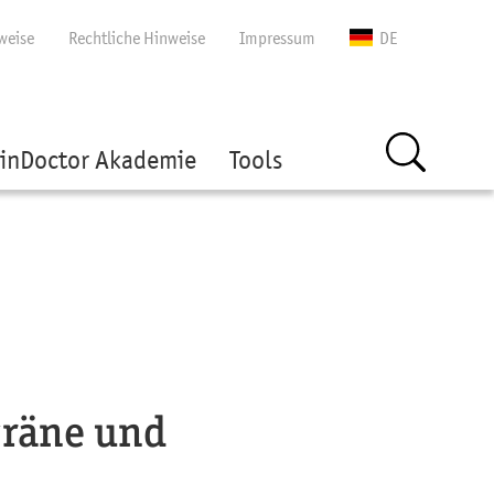
gen
weise
Rechtliche Hinweise
Impressum
DE
inDoctor Akademie
Tools
gräne und