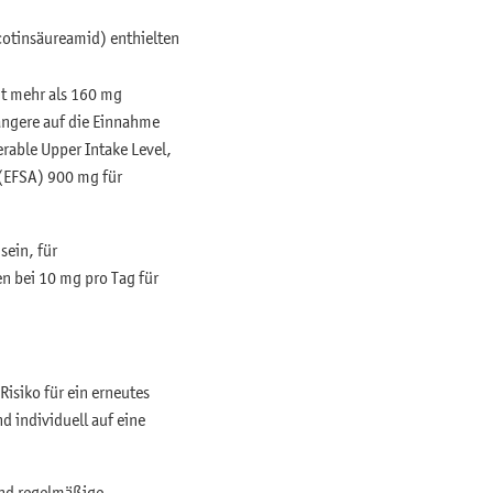
otinsäureamid) enthielten
ht mehr als 160 mg
angere auf die Einnahme
erable Upper Intake Level,
 (EFSA) 900 mg für
sein, für
en bei 10 mg pro Tag für
isiko für ein erneutes
d individuell auf eine
und regelmäßige