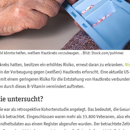
id könnte helfen, weißem Hautkrebs vorzubeugen. . Bild: Stock.com/puhimec
krebs hatten, besitzen ein erhöhtes Risiko, erneut daran zu erkranken.
Ni
 in der Vorbeugung gegen (weißen) Hautkrebs erforscht. Eine aktuelle US-
mit einem geringeren Risiko für die Entstehung von Hautkrebs verbunden
en durch dieses B-Vitamin vermindert auftreten.
die untersucht?
e war als retrospektive Kohortenstudie angelegt. Das bedeutet, die Gesu
ck betrachtet. Eingeschlossen waren mehr als 33.800 Veteranen, also e
undheitsdaten aus einem Register abgerufen wurden. Der betrachtete Zei