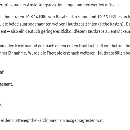
nterdrückung der Abstoßungsreaktion eingenommen werden müssen.
nnahme traten 10.994 Fälle von Basalzellkarzinom und 12.551 Fälle von
, die beide zum sogenannten weißen Hautkrebs zählen (siehe Kasten). Da
ent – also ein deutlich geringeres Risiko, diesen Hautkrebs zu entwickel
enden Nicotinamid erst nach einem ersten Hautkrebsfall ein, betrug die
einer Einnahme. Wurde die Therapie erst nach weiteren Hautkrebsfällen 
.
af
gesamt,
e,
bei den Plattenepithelkarzinomen am ausgeprägtesten war.