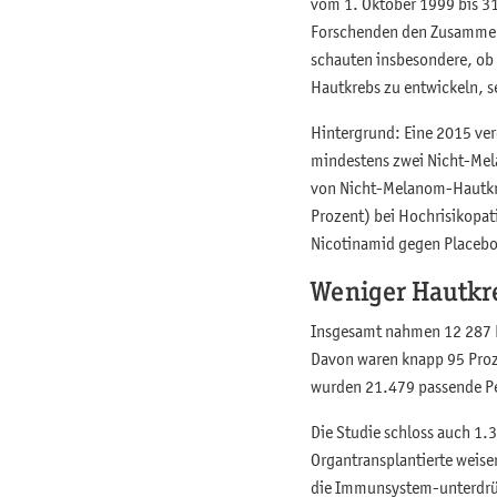
vom 1. Oktober 1999 bis 3
Forschenden den Zusammen
schauten insbesondere, ob 
Hautkrebs zu entwickeln, 
Hintergrund: Eine 2015 ver
mindestens zwei Nicht-Mel
von Nicht-Melanom-Hautkre
Prozent) bei Hochrisikopa
Nicotinamid gegen Placebo
Weniger Hautkre
Insgesamt nahmen 12 287 P
Davon waren knapp 95 Proze
wurden 21.479 passende Per
Die Studie schloss auch 1.
Organtransplantierte weisen
die Immunsystem-unterdrü