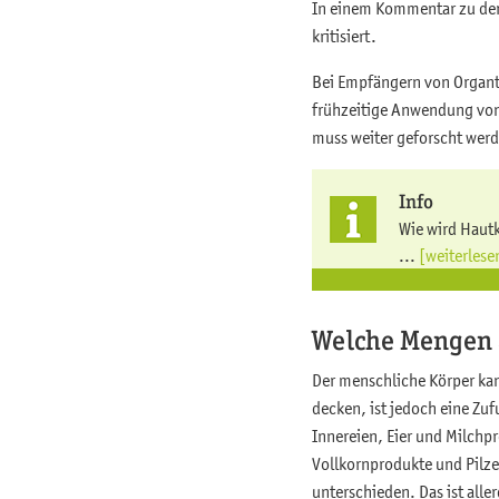
In einem Kommentar zu der 
kritisiert.
Bei Empfängern von Organtr
frühzeitige Anwendung von
muss weiter geforscht werd
Info
Wie wird Haut
...
[weiterlese
Welche Mengen 
Der menschliche Körper ka
decken, ist jedoch eine Zuf
Innereien, Eier und Milch
Vollkornprodukte und Pilze
unterschieden. Das ist alle