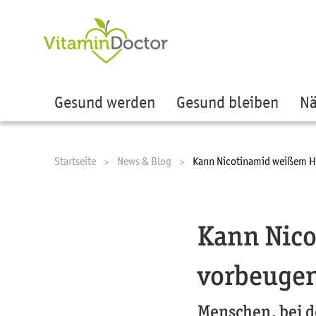
Ze
Gesund werden
Gesund bleiben
Nä
Startseite
News & Blog
Current:
Kann Nicotinamid weißem H
Kann Nic
vorbeuge
Menschen, bei d