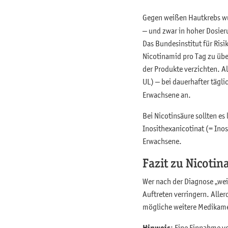
Gegen weißen Hautkrebs wu
– und zwar in hoher Dosie
Das Bundesinstitut für Ris
Nicotinamid pro Tag zu übe
der Produkte verzichten. Al
UL) – bei dauerhafter tägl
Erwachsene an.
Bei Nicotinsäure sollten es
Inosithexanicotinat (= Inos
Erwachsene.
Fazit zu Nicoti
Wer nach der Diagnose „wei
Auftreten verringern. Aller
mögliche weitere Medikam
: Eine Einnahme v