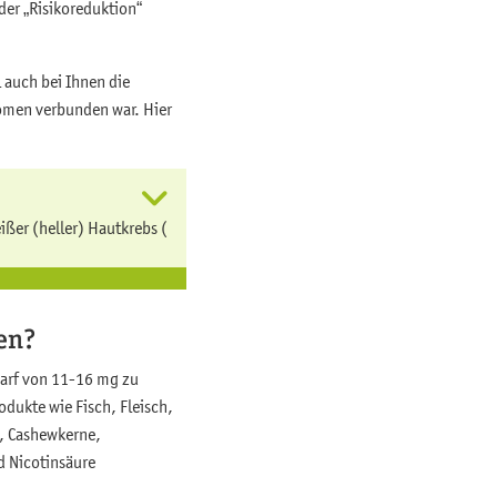
der „Risikoreduktion“
 auch bei Ihnen die
omen verbunden war. Hier
ßer (heller) Hautkrebs (
en?
darf von 11-16 mg zu
odukte wie Fisch, Fleisch,
e, Cashewkerne,
d Nicotinsäure