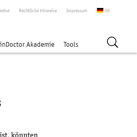
gen
weise
Rechtliche Hinweise
Impressum
DE
inDoctor Akademie
Tools
s
ist, könnten