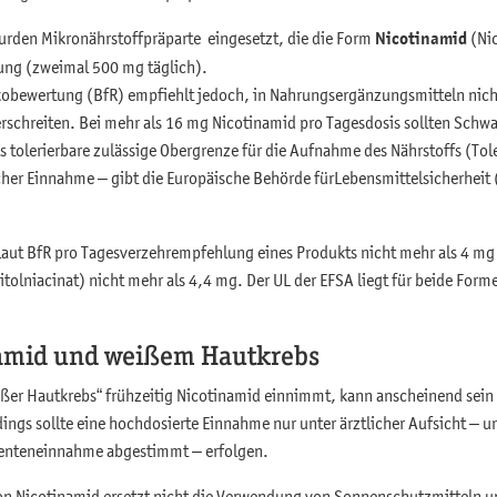
rden Mikronährstoffpräparte eingesetzt, die die Form
Nicotinamid
(Nic
rung (zweimal 500 mg täglich).
ikobewertung (BfR) empfiehlt jedoch, in Nahrungsergänzungsmitteln nic
rschreiten. Bei mehr als 16 mg Nicotinamid pro Tagesdosis sollten Schw
s tolerierbare zulässige Obergrenze für die Aufnahme des Nährstoffs (Tol
icher Einnahme – gibt die Europäische Behörde für
Lebensmittelsicherheit
 laut BfR pro Tagesverzehrempfehlung eines Produkts nicht mehr als 4 mg 
itolniacinat) nicht mehr als 4,4 mg. Der UL der EFSA liegt für beide Form
namid und weißem Hautkrebs
ßer Hautkrebs“ frühzeitig Nicotinamid einnimmt, kann anscheinend sein R
dings sollte eine hochdosierte Einnahme nur unter ärztlicher Aufsicht – un
enteneinnahme abgestimmt – erfolgen.
on Nicotinamid ersetzt nicht die Verwendung von Sonnenschutzmitteln 