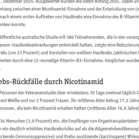
1. Dezember 2024. Ausgewertet wurden die Daten Anfang 2025. Dabei un
hang zwischen einer Nicotinamid-Einnahme und der Entwicklung von (
nach einem ersten Auftreten von Hautkrebs eine Einnahme des B-Vitamins
senken konnte.
öffentliche australische Studie mit 386 Teilnehmenden, die in den vora
anom-Hautkrebserkrankungen entwickelt hatten, zeigte eine Reduzierun
bs (um 23 Prozent) und Vorstufen von weißem Hautkrebs (aktinischen 
tienten durch eine 12-monatige Vitamin-B3-Einnahme. Verglichen wurde
.
bs-Rückfälle durch Nicotinamid
ersonen der Veteranenstudie über mindestens 30 Tage zweimal täglich 
nt Weiße und nur 2 Prozent Frauen. Ihr mittleres Alter betrug 77,2 Jahr
sonen, die kein Nicotinamid erhalten hatten (mittleres Alter 76,9 Jahre
334 Menschen (3,9 Prozent) ein, die Empfänger von Organtransplantaten
 ein deutlich erhöhtes Hautkrebsrisiko auf als die Allgemeinbevölkerung.
ckende (immunsuppressive) und Krebs-auslösende (karzinogene) Wirku