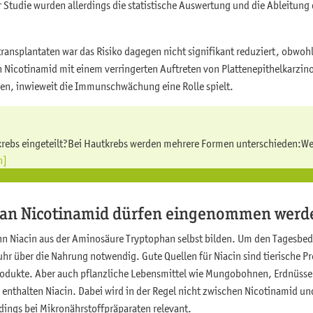
Studie wurden allerdings die statistische Auswertung und die Ableitung 
ansplantaten war das Risiko dagegen nicht signifikant reduziert, obwohl
 Nicotinamid mit einem verringerten Auftreten von Plattenepithelkarzin
en, inwieweit die Immunschwächung eine Rolle spielt.
krebs eingeteilt?Bei Hautkrebs werden mehrere Formen unterschieden:Wei
n]
an Nicotinamid dürfen eingenommen werd
nn Niacin aus der Aminosäure Tryptophan selbst bilden. Um den Tagesbe
uhr über die Nahrung notwendig. Gute Quellen für Niacin sind tierische Pr
produkte. Aber auch pflanzliche Lebensmittel wie Mungobohnen, Erdnüss
 enthalten Niacin. Dabei wird in der Regel nicht zwischen Nicotinamid un
rdings bei Mikronährstoffpräparaten relevant.