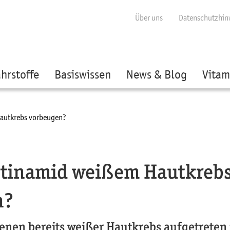
ige besser passende Version dieser Seite
Diese Meldung nicht mehr anzei
Über uns
Datenschutzhin
hrstoffe
Basiswissen
News & Blog
Vitam
autkrebs vorbeugen?
otinamid weißem Hautkreb
n?
enen bereits weißer Hautkrebs aufgetreten 