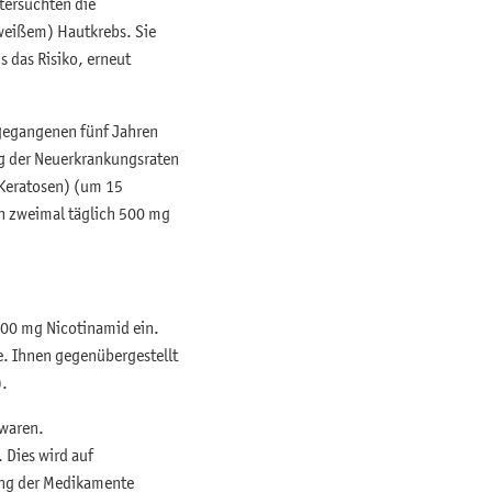
tersuchten die
weißem) Hautkrebs. Sie
 das Risiko, erneut
ngegangenen fünf Jahren
g der Neuerkrankungsraten
Keratosen) (um 15
n zweimal täglich 500 mg
500 mg Nicotinamid ein.
e. Ihnen gegenübergestellt
).
 waren.
 Dies wird auf
ng der Medikamente