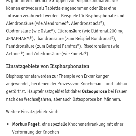
Es gibt unterschiedliche Gruppen von Bisphosphonaten. Sie
können entweder als Tablette eingenommen oder über eine
Infusion verabreicht werden. Beispiele für Bisphosphonate sind
Alendronsäure (wie Alendromed®, Alendronat acis®),
Clodronsäure (wie Ostac®), Etidronsäure (wie Etidronat 200 mg
JENAPHARM®), Ibandronsäure (zum Beispiel Bondronat®),
Pamidronsäure (zum Beispiel Pamifos®), Risedronsäure (wie
Actonel®) und Zoledronsäure (wie Zometa®).
Einsatzgebiete von Bisphosphonaten
Bisphosphonate werden zur Therapie von Erkrankungen
angewendet, bei denen der Prozess von Knochenauf- und -abbau
gestört ist. Haupteinsatzgebiet ist daher
Osteoporose
bei Frauen
nach den Wechseljahren, aber auch Osteoporose bei Männern.
Weitere Einsatzgebiete sind:
Morbus Paget
, eine spezielle Knochenerkrankung mit einer
Verformung der Knochen