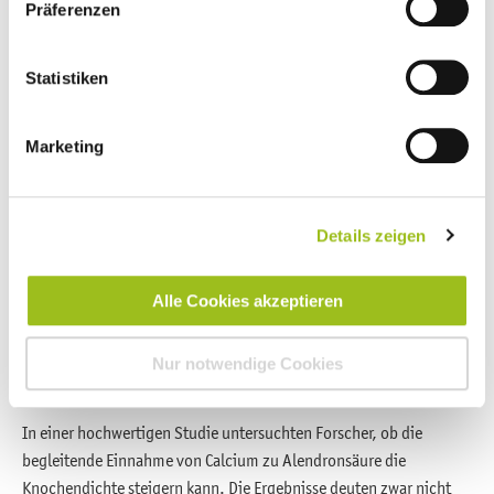
Präferenzen
genannten Zwecke. Ihre Einwilligung können Sie jederzeit
über den Link „Cookie-Einstellungen“ ändern. Diesen
finden Sie ganz unten im Footer auf unserer Webseite.
Statistiken
Marketing
Details zeigen
Bisphosphonate können Calcium binden und so einen Calciummangel
verusachen, achten Sie deshalb auf Ihre Calciumversorgung.
Alle Cookies akzeptieren
Mikronährstoffexperten empfehlen die begleitende Einnahme von Calcium.
Achtung: nicht zeitgleich einnehmen. Bild: baibaz/iStock/Getty Images
Plus
Nur notwendige Cookies
In einer hochwertigen Studie untersuchten Forscher, ob die
begleitende Einnahme von Calcium zu Alendronsäure die
Knochendichte steigern kann. Die Ergebnisse deuten zwar nicht