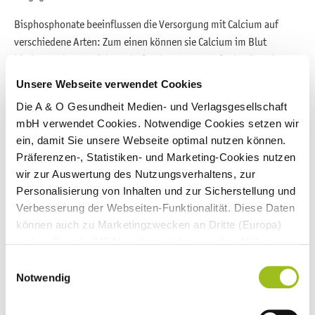
Bisphosphonate beeinflussen die Versorgung mit Calcium auf
verschiedene Arten: Zum einen können sie Calcium im Blut
binden, sodass es nicht mehr für den Körper verfügbar ist. Dies
kann im schlimmsten Fall zu einem schweren Calciummangel
Unsere Webseite verwendet Cookies
(Hypocalcämie) führen. Zum anderen hemmen sie die Freisetzung
Die A & O Gesundheit Medien- und Verlagsgesellschaft
von Calcium aus dem Knochen, sodass auch dadurch der
mbH verwendet Cookies. Notwendige Cookies setzen wir
Calciumspiegel sinkt. Eine Beobachtungsstudie zeigt, dass etwa
ein, damit Sie unsere Webseite optimal nutzen können.
einer von fünf Patienten mit Prostatakrebs unter Bisphosphonat-
Präferenzen-, Statistiken- und Marketing-Cookies nutzen
Therapie einen schweren Calciummangel hatte.
wir zur Auswertung des Nutzungsverhaltens, zur
Personalisierung von Inhalten und zur Sicherstellung und
Expertenwissen
Verbesserung der Webseiten-Funktionalität. Diese Daten
Hypocalcämien sind bei einer intravenösen
können auch zu Marketingzwecken an Dritte (Europa)
Therapie mir ...
[weiterlesen]
und an Google (USA) weitergegeben werden. Nähere
Informationen finden Sie in
Einwilligungsauswahl
unseren
Datenschutzhinweisen
und im
Impressum
.
Notwendig
Wenn Sie auf "Alle Cookies akzeptieren" klicken,
erlauben Sie uns die Nutzung aller Cookies für die