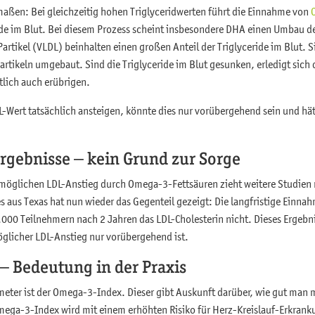
rmaßen: Bei gleichzeitig hohen Triglyceridwerten führt die Einnahme von
de im Blut. Bei diesem Prozess scheint insbesondere DHA einen Umbau der
artikel (VLDL) beinhalten einen großen Anteil der Triglyceride im Blut. 
artikeln umgebaut. Sind die Triglyceride im Blut gesunken, erledigt sic
tlich auch erübrigen.
DL-Wert tatsächlich ansteigen, könnte dies nur vorübergehend sein und hä
rgebnisse – kein Grund zur Sorge
 möglichen LDL-Anstieg durch Omega-3-Fettsäuren zieht weitere Studien n
es aus Texas hat nun wieder das Gegenteil gezeigt: Die langfristige Einn
9.000 Teilnehmern nach 2 Jahren das LDL-Cholesterin nicht. Dieses Ergeb
glicher LDL-Anstieg nur vorübergehend ist.
 Bedeutung in der Praxis
ameter ist der Omega-3-Index. Dieser gibt Auskunft darüber, wie gut man
 Omega-3-Index wird mit einem erhöhten Risiko für Herz-Kreislauf-Erkran