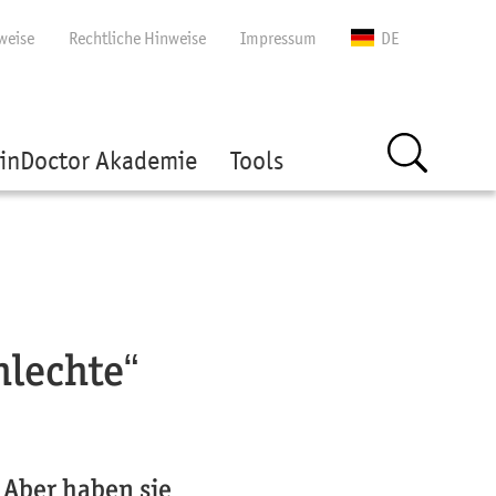
gen
weise
Rechtliche Hinweise
Impressum
DE
inDoctor Akademie
Tools
hlechte“
 Aber haben sie