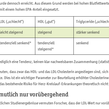
urde dennoch erreicht. Aus diesem Grund werden bei hohen Blutfettwerte
mit einem hohen EPA-Anteil eingesetzt.
LDL („schlecht“)
HDL („gut“)
Triglyceride („schlech
leicht steigernd
steigernd
stärker senkend
tendenziell senkend*
tendenziell
senkend
steigernd*
ediglich eine Tendenz, keinen klar nachweisbaren Zusammenhang (statisti
uten, dass zwar das HDL- und das LDL-Cholesterin angestiegen sind, sich 
. Dies ist ein wichtiger Parameter zur Beurteilung erhöhter Cholesterinw
as bestehende Risiko für Herz-Kreislauf-Erkrankungen theoretisch nicht
rmutlich nur vorübergehend
tlichen Studienergebnisse vermuten Forscher, dass der LDL-Wert nur vorü