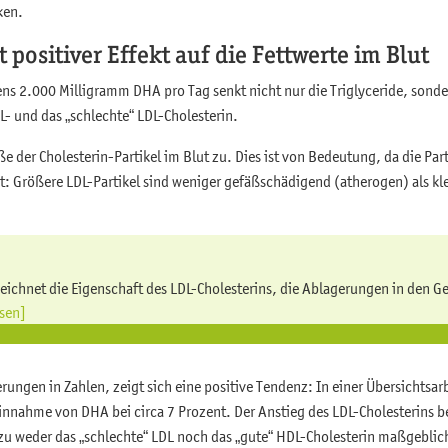
ken.
positiver Effekt auf die Fettwerte im Blut
s 2.000 Milligramm DHA pro Tag senkt nicht nur die Triglyceride, sond
L- und das „schlechte“ LDL-Cholesterin.
e der Cholesterin-Partikel im Blut zu. Dies ist von Bedeutung, da die Pa
t: Größere LDL-Partikel sind weniger gefäßschädigend (atherogen) als kle
ichnet die Eigenschaft des LDL-Cholesterins, die Ablagerungen in den Ge
esen]
ungen in Zahlen, zeigt sich eine positive Tendenz: In einer Übersichtsar
innahme von DHA bei circa 7 Prozent. Der Anstieg des LDL-Cholesterins b
zu weder das „schlechte“ LDL noch das „gute“ HDL-Cholesterin maßgeblich