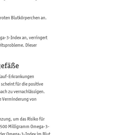
 roten Blutkörperchen an.
ga-3-Index an, verringert
eitsprobleme. Dieser
tgefäße
slauf-Erkrankungen
cheint für die positive
nach zu vernachlässigen.
ie Verminderung von
nzung, um das Risiko für
2.500 Milligramm Omega-3-
s der Omega-3-Index im Blut