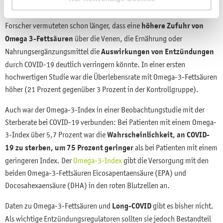
Bahnen lenken und somit dem Zytokinsturm entgegenwirken.
Forscher vermuteten schon länger, dass eine
höhere Zufuhr von
Omega 3-Fettsäuren
über die Venen, die Ernährung oder
Nahrungsergänzungsmittel die
Auswirkungen von Entzündungen
durch COVID-19 deutlich verringern könnte. In einer ersten
hochwertigen Studie war die Überlebensrate mit Omega-3-Fettsäuren
höher (21 Prozent gegenüber 3 Prozent in der Kontrollgruppe).
Auch war der Omega-3-Index in einer Beobachtungstudie mit der
Sterberate bei COVID-19 verbunden: Bei Patienten mit einem Omega-
3-Index über 5,7 Prozent war die
Wahrscheinlichkeit, an COVID-
19 zu sterben, um 75 Prozent geringer
als bei Patienten mit einem
geringeren Index. Der
Omega-3-Index
gibt die Versorgung mit den
beiden Omega-3-Fettsäuren Eicosapentaensäure (EPA) und
Docosahexaensäure (DHA) in den roten Blutzellen an.
Daten zu Omega-3-Fettsäuren und
Long-COVID
gibt es bisher nicht.
Als wichtige Entzündungsregulatoren sollten sie jedoch Bestandteil