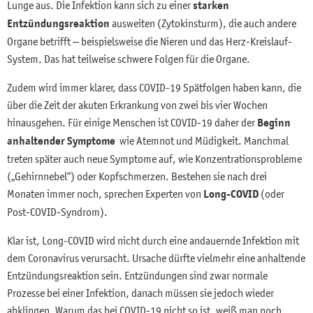
Lunge aus. Die Infektion kann sich zu einer
starken
Entzündungsreaktion
ausweiten (Zytokinsturm), die auch andere
Organe betrifft – beispielsweise die Nieren und das Herz-Kreislauf-
System. Das hat teilweise schwere Folgen für die Organe.
Zudem wird immer klarer, dass COVID-19 Spätfolgen haben kann, die
über die Zeit der akuten Erkrankung von zwei bis vier Wochen
hinausgehen. Für einige Menschen ist COVID-19 daher der
Beginn
anhaltender Symptome
wie Atemnot und Müdigkeit. Manchmal
treten später auch neue Symptome auf, wie Konzentrationsprobleme
(„Gehirnnebel“) oder Kopfschmerzen. Bestehen sie nach drei
Monaten immer noch, sprechen Experten von
Long-COVID
(oder
Post-COVID-Syndrom).
Klar ist, Long-COVID wird nicht durch eine andauernde Infektion mit
dem Coronavirus verursacht. Ursache dürfte vielmehr eine anhaltende
Entzündungsreaktion sein. Entzündungen sind zwar normale
Prozesse bei einer Infektion, danach müssen sie jedoch wieder
abklingen. Warum das bei COVID-19 nicht so ist, weiß man noch