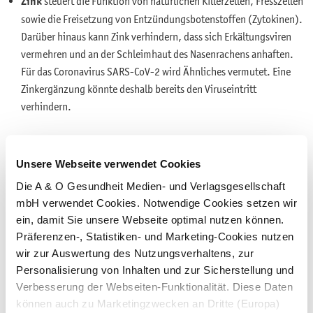
Zink
steuert die Funktion von natürlichen Killerzellen, Fresszellen
sowie die Freisetzung von Entzündungsbotenstoffen (Zytokinen).
Darüber hinaus kann Zink verhindern, dass sich Erkältungsviren
vermehren und an der Schleimhaut des Nasenrachens anhaften.
Für das Coronavirus SARS-CoV-2 wird Ähnliches vermutet. Eine
Zinkergänzung könnte deshalb bereits den Viruseintritt
verhindern.
Selen
braucht der Körper für die Teilung und die Funktion
bestimmter Abwehrzellen, zum Beispiel von T-Zellen. Darüber
Unsere Webseite verwendet Cookies
hinaus ist Selen ein wichtiges Antioxidans. Ein Mangel wird mit
Die A & O Gesundheit Medien- und Verlagsgesellschaft
oxidativem Stress und überschießenden Entzündungsreaktionen
mbH verwendet Cookies. Notwendige Cookies setzen wir
in Verbindung gebracht. Zudem kann ein Selenmangel mit einem
ein, damit Sie unsere Webseite optimal nutzen können.
schweren COVID-19-Verlauf zusammenhängen. In einigen Studien
Präferenzen-, Statistiken- und Marketing-Cookies nutzen
war auffallend, dass bei COVID-19-Patienten im Krankenhaus sehr
wir zur Auswertung des Nutzungsverhaltens, zur
niedrige Spiegel an Selen und Zink vorlagen. Sanken die
Personalisierung von Inhalten und zur Sicherstellung und
Selenspiegel weiter, verstarben die Patienten. Bei den Genesenden
Verbesserung der Webseiten-Funktionalität. Diese Daten
stiegen die Werte jedoch wieder an. Fraglich ist noch, ob der
können auch zu Marketingzwecken an Dritte (Europa)