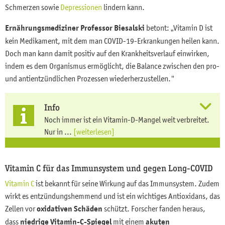
Schmerzen sowie
Depressionen
lindern kann.
Ernährungsmediziner Professor Biesalski
betont: „Vitamin D ist
kein Medikament, mit dem man COVID-19-Erkrankungen heilen kann.
Doch man kann damit positiv auf den Krankheitsverlauf einwirken,
indem es dem Organismus ermöglicht, die Balance zwischen den pro-
und antientzündlichen Prozessen wiederherzustellen."
Info
Noch immer ist ein Vitamin-D-Mangel weit verbreitet.
Nur in ...
[weiterlesen]
Vitamin C für das Immunsystem und gegen Long-COVID
Vitamin C
ist bekannt für seine Wirkung auf das Immunsystem. Zudem
wirkt es entzündungshemmend und ist ein wichtiges Antioxidans, das
Zellen vor
oxidativen Schäden
schützt. Forscher fanden heraus,
dass
niedrige
Vitamin-C-Spiegel
mit einem
akuten