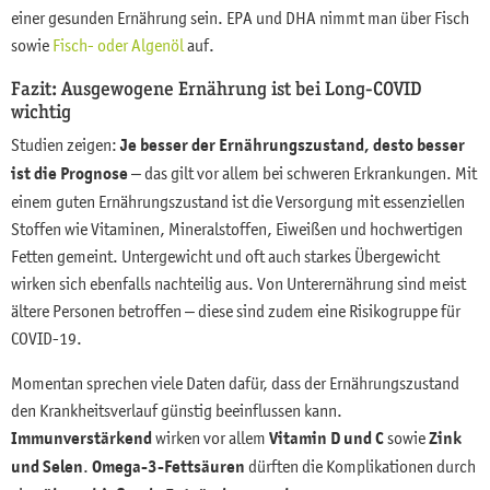
einer gesunden Ernährung sein. EPA und DHA nimmt man über Fisch
sowie
Fisch- oder Algenöl
auf.
Fazit: Ausgewogene Ernährung ist bei Long-COVID
wichtig
Studien zeigen:
Je besser der Ernährungszustand, desto besser
ist die Prognose
– das gilt vor allem bei schweren Erkrankungen. Mit
einem guten Ernährungszustand ist die Versorgung mit essenziellen
Stoffen wie Vitaminen, Mineralstoffen, Eiweißen und hochwertigen
Fetten gemeint. Untergewicht und oft auch starkes Übergewicht
wirken sich ebenfalls nachteilig aus. Von Unterernährung sind meist
ältere Personen betroffen – diese sind zudem eine Risikogruppe für
COVID-19.
Momentan sprechen viele Daten dafür, dass der Ernährungszustand
den Krankheitsverlauf günstig beeinflussen kann.
Immunverstärkend
wirken vor allem
Vitamin D und C
sowie
Zink
und Selen
.
Omega-3-Fettsäuren
dürften die Komplikationen durch