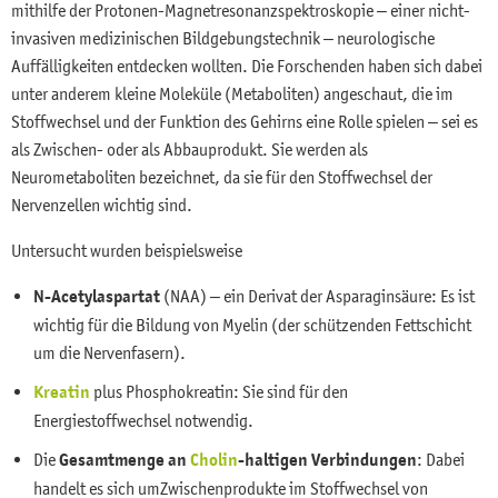
mithilfe der Protonen-Magnetresonanzspektroskopie – einer nicht-
invasiven medizinischen Bildgebungstechnik – neurologische
Auffälligkeiten entdecken wollten. Die Forschenden haben sich dabei
unter anderem kleine Moleküle (Metaboliten) angeschaut, die im
Stoffwechsel und der Funktion des Gehirns eine Rolle spielen – sei es
als Zwischen- oder als Abbauprodukt. Sie werden als
Neurometaboliten bezeichnet, da sie für den Stoffwechsel der
Nervenzellen wichtig sind.
Untersucht wurden beispielsweise
N-Acetylaspartat
(NAA) – ein Derivat der Asparaginsäure: Es ist
wichtig für die Bildung von Myelin (der schützenden Fettschicht
um die Nervenfasern).
Kreatin
plus Phosphokreatin: Sie sind für den
Energiestoffwechsel notwendig.
Die
Gesamtmenge an
Cholin
-haltigen Verbindungen
: Dabei
handelt es sich um
Zwischenprodukte im Stoffwechsel von