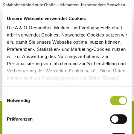
Sojabohnen sind gute Cholin-Lieferanten. Insbesondere Menschen,
die auf tierische Produkte verzichten, und Personen mit einem
Unsere Webseite verwendet Cookies
erhöhten Bedarf wie Schwangere und Stillende sollten – nach
ärztlicher Rücksprache – Mikronährstoffpräparate in Betracht ziehen.
Die A & O Gesundheit Medien- und Verlagsgesellschaft
mbH verwendet Cookies. Notwendige Cookies setzen wir
ein, damit Sie unsere Webseite optimal nutzen können.
Verzeichnis der Studien und Quellen
Präferenzen-, Statistiken- und Marketing-Cookies nutzen
wir zur Auswertung des Nutzungsverhaltens, zur
Personalisierung von Inhalten und zur Sicherstellung und
Verbesserung der Webseiten-Funktionalität. Diese Daten
können auch zu Marketingzwecken an Dritte (Europa)
und an Google (USA) weitergegeben werden. Nähere
Informationen finden Sie in
Einwilligungsauswahl
unseren
Datenschutzhinweisen
und im
Impressum
.
Notwendig
Wenn Sie auf "Alle Cookies akzeptieren" klicken,
Über den Autor
erlauben Sie uns die Nutzung aller Cookies für die
Präferenzen
genannten Zwecke. Ihre Einwilligung können Sie jederzeit
Redaktion
über den Link „Cookie-Einstellungen“ ändern. Diesen