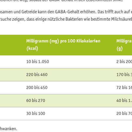
samen und Getreide kann den GABA-Gehalt erhöhen. Das trifft auch auf e
rsuche zeigen, dass einige nützliche Bakterien wie bestimmte Milchsäure
Milligramm (mg) pro 100 Kilokalorien
Milligr
(kcal)
(g)
10 bis 1.050
2 bis 20
220 bis 460
170 bis 
200 bis 450
72 bis 1
60 bis 270
40 bis 1
30 bis 100
20 bis 7
schwanken.