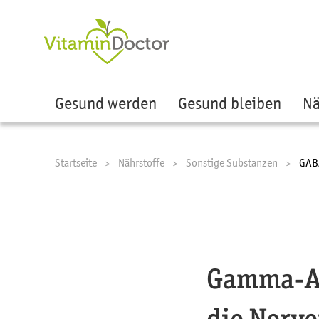
Ze
Gesund werden
Gesund bleiben
Nä
Startseite
Nährstoffe
Sonstige Substanzen
Curr
GAB
Gamma-Am
die Nerv