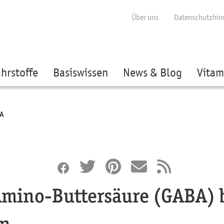
ige besser passende Version dieser Seite
Diese Meldung nicht mehr anzei
Über uns
Datenschutzhin
hrstoffe
Basiswissen
News & Blog
Vitam
ent:
A
ino-Buttersäure (GABA) 
en