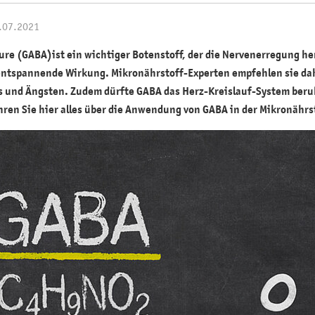
6.07.2021
ure (GABA)
ist ein wichtiger Botenstoff, der die Nervenerregung 
entspannende Wirkung. Mikronährstoff-Experten empfehlen sie da
s und Ängsten. Zudem dürfte GABA das Herz-Kreislauf-System ber
hren Sie hier alles über die Anwendung von GABA in der Mikronährs