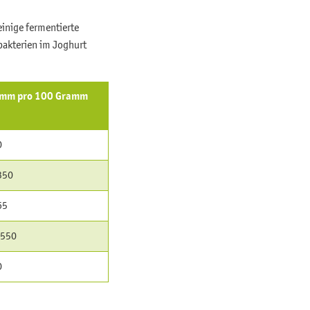
inige fermentierte
bakterien im Joghurt
amm pro 100 Gramm
0
350
65
.550
0