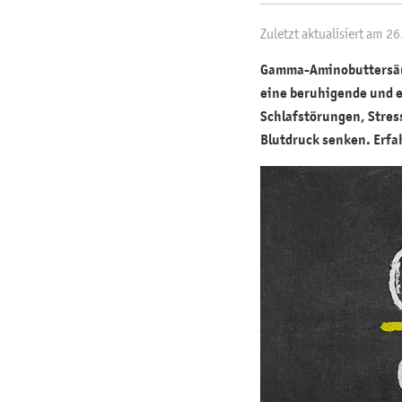
Zuletzt aktualisiert am 2
Gamma-Aminobuttersä
eine beruhigende und 
Schlafstörungen, Stres
Blutdruck senken. Erfa