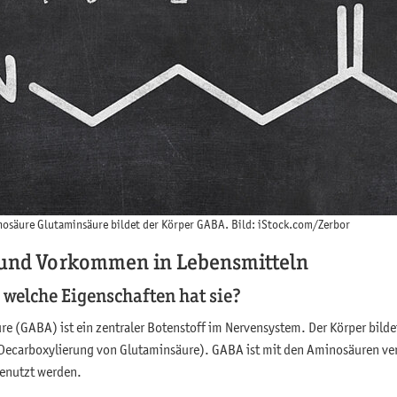
säure Glutaminsäure bildet der Körper GABA. Bild: iStock.com/Zerbor
 und Vorkommen in Lebensmitteln
 welche Eigenschaften hat sie?
(GABA) ist ein zentraler Botenstoff im Nervensystem. Der Körper bildet 
ecarboxylierung von Glutaminsäure). GABA ist mit den Aminosäuren ver
genutzt werden.