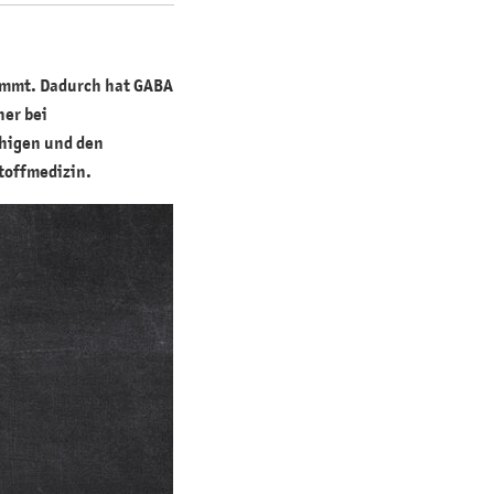
hemmt. Dadurch hat GABA
her bei
uhigen und den
toffmedizin.