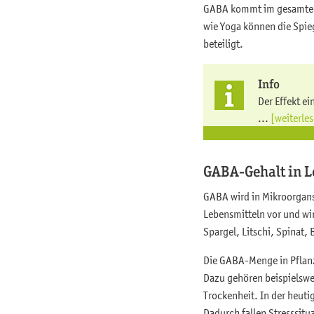
GABA kommt im gesamten 
wie Yoga können die Spie
beteiligt.
Info
Der Effekt e
...
[weiterle
GABA-Gehalt in L
GABA wird in Mikroorgans
Lebensmitteln vor und w
Spargel, Litschi, Spinat,
Die GABA-Menge in Pflanz
Dazu gehören beispielswe
Trockenheit. In der heut
Dadurch fallen Stresssitu