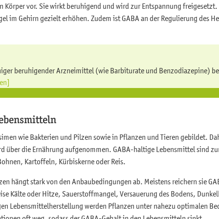
Körper vor. Sie wirkt beruhigend und wird zur Entspannung freigesetz
gel im Gehirn gezielt erhöhen. Zudem ist GABA an der Regulierung des H
iniger beruhigender Arzneimittel (wie Barbiturate und Benzodiazepine) be
sen]
ebensmitteln
imen wie Bakterien und Pilzen sowie in Pflanzen und Tieren gebildet. 
ird über die Ernährung aufgenommen. GABA-haltige Lebensmittel sind zu
 Bohnen, Kartoffeln, Kürbiskerne oder Reis.
en hängt stark von den Anbaubedingungen ab. Meistens reichern sie GA
ise Kälte oder Hitze, Sauerstoffmangel, Versauerung des Bodens, Dunkelh
igen Lebensmittelherstellung werden Pflanzen unter nahezu optimalen B
ationen oft weg, sodass der GABA-Gehalt in den Lebensmitteln sinkt.