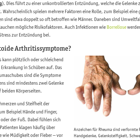
g
). Dies führt zu einer unkontrollierten Entzündung, welche die Gelenke z
 Wahrscheinlich spielen mehrere Faktoren eine Rolle, zum Beispiel eine
en sind etwa doppelt so oft betroffen wie Männer. Daneben sind Umweltfa
auchen mögliche Risikofaktoren. Auch Infektionen wie
Borreliose
werden 
Stress zur Entzündung bei.
toide Arthritissymptome?
s kann plötzlich oder schleichend
ie Erkrankung in Schüben auf. Das
eumaschubes sind die Symptome
tens sind mindestens zwei Gelenke
uf beiden Körperseiten.
hmerzen und Steifheit der
zum Beispiel Hände und Finger,
oder der Fuß. Dabei fühlen sich
Patienten klagen häufig über
Anzeichen für Rheuma sind verformte 
wie Müdigkeit oder Fieber – vor
Handgelenke, Gelenksteifigkeit, Schw