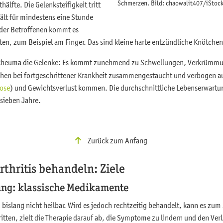
Schmerzen. Bild: chaowalit407/iStock
hälfte. Die Gelenksteifigkeit tritt
ält für mindestens eine Stunde
t der Betroffenen kommt es
, zum Beispiel am Finger. Das sind kleine harte entzündliche Knötchen
 Rheuma die Gelenke: Es kommt zunehmend zu Schwellungen, Verkrümmu
ehen bei fortgeschrittener Krankheit zusammengestaucht und verbogen a
ose
) und Gewichtsverlust kommen. Die durchschnittliche Lebenserwartu
s sieben Jahre.
Zurück zum Anfang
thritis behandeln: Ziele
g: klassische Medikamente
bislang nicht heilbar. Wird es jedoch rechtzeitig behandelt, kann es zum
itten, zielt die Therapie darauf ab, die Symptome zu lindern und den Ve