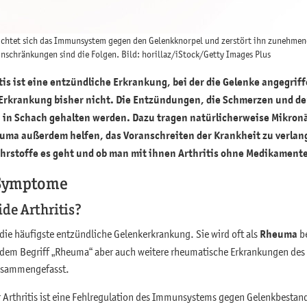
richtet sich das Immunsystem gegen den Gelenkknorpel und zerstört ihn zunehme
chränkungen sind die Folgen. Bild: horillaz/iStock/Getty Images Plus
is ist eine entzündliche Erkrankung, bei der die Gelenke angegriff
e Erkrankung bisher nicht. Die Entzündungen, die Schmerzen und 
in Schach gehalten werden. Dazu tragen natürlicherweise Mikronä
uma außerdem helfen, das Voranschreiten der Krankheit zu verlan
hrstoffe es geht und ob man mit ihnen Arthritis ohne Medikamente
 Symptome
de Arthritis?
 die häufigste entzündliche Gelenkerkrankung. Sie wird oft als
Rheuma
be
em Begriff „Rheuma“ aber auch weitere rheumatische Erkrankungen des S
usammengefasst.
 Arthritis ist eine Fehlregulation des Immunsystems gegen Gelenkbestand