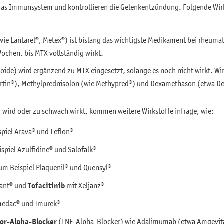
das Immunsystem und kontrollieren die Gelenkentzündung. Folgende W
wie Lantarel®, Metex®) ist bislang das wichtigste Medikament bei rheumato
 Wochen, bis MTX vollständig wirkt.
oide) wird ergänzend zu MTX eingesetzt, solange es noch nicht wirkt. Wir
ortin®), Methylprednisolon (wie Methypred®) und Dexamethason (etwa D
 wird oder zu schwach wirkt, kommen weitere Wirkstoffe infrage, wie:
piel Arava® und Leflon®
spiel Azulfidine® und Salofalk®
um Beispiel Plaquenil® und Quensyl®
ant® und
Tofacitinib
mit Xeljanz®
edac® und Imurek®
or-Alpha-Blocker
(TNF-Alpha-Blocker) wie Adalimumab (etwa Amgevit