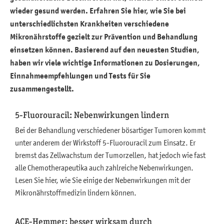
wieder gesund werden. Erfahren Sie hier, wie Sie bei
Herz-Kreislauf-System
unterschiedlichsten Krankheiten verschiedene
Immunsystem & Allergien
Mikronährstoffe gezielt zur Prävention und Behandlung
einsetzen können. Basierend auf den neuesten Studien,
Lunge und Atemwege
haben wir viele wichtige Informationen zu Dosierungen,
Medikamenteneinnahme
Einnahmeempfehlungen und Tests für Sie
zusammengestellt.
Mund und Zähne
5-Fluorouracil: Nebenwirkungen lindern
Nervensystem
Bei der Behandlung verschiedener bösartiger Tumoren kommt
Nieren & ableitende Harnwege
unter anderem der Wirkstoff 5-Fluorouracil zum Einsatz. Er
Psyche
bremst das Zellwachstum der Tumorzellen, hat jedoch wie fast
alle Chemotherapeutika auch zahlreiche Nebenwirkungen.
Stoffwechsel & Hormonsystem
Lesen Sie hier, wie Sie einige der Nebenwirkungen mit der
Mikronährstoffmedizin lindern können.
Stütz- & Bewegungsapparat
Verdauung/Darm
ACE-Hemmer: besser wirksam durch