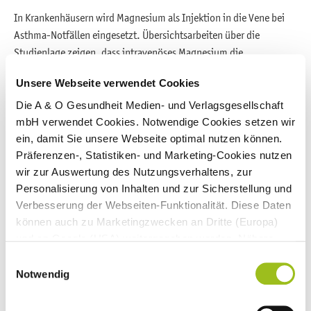
In Krankenhäusern wird Magnesium als Injektion in die Vene bei
Asthma-Notfällen eingesetzt. Übersichtsarbeiten über die
Studienlage zeigen, dass intravenöses Magnesium die
Lungenfunktion verbessern kann. Auch konnten weitere
Unsere Webseite verwendet Cookies
Krankhausaufenthalte sowie Therapien vermieden werden. Zudem
gibt es eine Vorstudie zu
Magnesiumpräparaten
: Die Einnahme
Die A & O Gesundheit Medien- und Verlagsgesellschaft
konnte die Lungenfunktion von Asthmatikern verbessern.
mbH verwendet Cookies. Notwendige Cookies setzen wir
ein, damit Sie unsere Webseite optimal nutzen können.
Allerdings wurde dieser Effekt nur bis zu einer Einnahmezeit von
Präferenzen-, Statistiken- und Marketing-Cookies nutzen
acht Wochen beobachtet.
wir zur Auswertung des Nutzungsverhaltens, zur
Die intravenöse Gabe von Magnesium bei Asthma ist gut
Personalisierung von Inhalten und zur Sicherstellung und
untersucht. Die Studienlage zu Magnesium als Kapseln oder
Verbesserung der Webseiten-Funktionalität. Diese Daten
Tabletten ist dagegen weniger eindeutig. Dennoch gibt es
können auch zu Marketingzwecken an Dritte (Europa)
Hinweise, dass Magnesium die Wirkung von Antiasthmatika
und an Google (USA) weitergegeben werden. Nähere
unterstützt und sogar die benötigte Menge reduzieren könnte.
Informationen finden Sie in
Einwilligungsauswahl
unseren
Datenschutzhinweisen
und im
Impressum
.
Notwendig
Dosierung und Einnahmeempfehlung von Magnesium
Wenn Sie auf "Alle Cookies akzeptieren" klicken,
erlauben Sie uns die Nutzung aller Cookies für die
Bei einer Therapie mit Antiasthmatika können täglich 200 bis 400