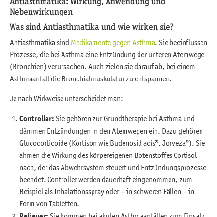
Antiasthmatika: Wirkung, Anwendung und
Nebenwirkungen
Was sind Antiasthmatika und wie wirken sie?
Antiasthmatika sind
Medikamente gegen Asthma
. Sie beeinflussen
Prozesse, die bei Asthma eine Entzündung der unteren Atemwege
(Bronchien) verursachen. Auch zielen sie darauf ab, bei einem
Asthmaanfall die Bronchialmuskulatur zu entspannen.
Je nach Wirkweise unterscheidet man:
Controller:
Sie gehören zur Grundtherapie bei Asthma und
dämmen Entzündungen in den Atemwegen ein. Dazu gehören
Glucocorticoide (Kortison wie Budenosid acis®, Jorveza®). Sie
ahmen die Wirkung des körpereigenen Botenstoffes Cortisol
nach, der das Abwehrsystem steuert und Entzündungsprozesse
beendet. Controller werden dauerhaft eingenommen, zum
Beispiel als Inhalationsspray oder – in schweren Fällen – in
Form von Tabletten.
Reliever:
Sie kommen bei akuten Asthmaanfällen zum Einsatz