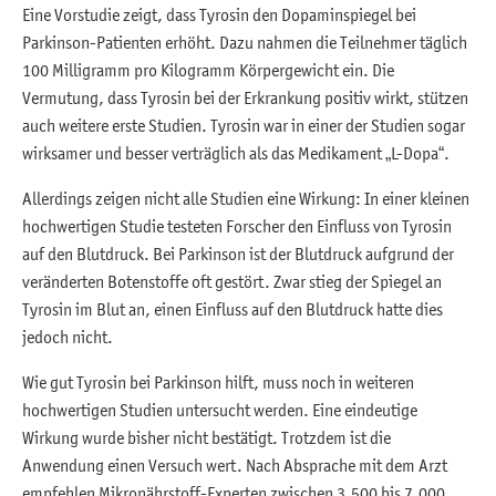
Eine Vorstudie zeigt, dass Tyrosin den Dopaminspiegel bei
Parkinson-Patienten erhöht. Dazu nahmen die Teilnehmer täglich
100 Milligramm pro Kilogramm Körpergewicht ein. Die
Vermutung, dass Tyrosin bei der Erkrankung positiv wirkt, stützen
auch weitere erste Studien. Tyrosin war in einer der Studien sogar
wirksamer und besser verträglich als das Medikament „L-Dopa“.
Allerdings zeigen nicht alle Studien eine Wirkung: In einer kleinen
hochwertigen Studie testeten Forscher den Einfluss von Tyrosin
auf den Blutdruck. Bei Parkinson ist der Blutdruck aufgrund der
veränderten Botenstoffe oft gestört. Zwar stieg der Spiegel an
Tyrosin im Blut an, einen Einfluss auf den Blutdruck hatte dies
jedoch nicht.
Wie gut Tyrosin bei Parkinson hilft, muss noch in weiteren
hochwertigen Studien untersucht werden. Eine eindeutige
Wirkung wurde bisher nicht bestätigt. Trotzdem ist die
Anwendung einen Versuch wert. Nach Absprache mit dem Arzt
empfehlen Mikronährstoff-Experten zwischen 3.500 bis 7.000