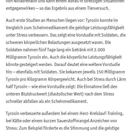
von Noradrenalin und kann einem Abfall in stressigen Situationen
entgegenwirken – so das Ergebnis aus einem Tierversuch.
Auch erste Studien an Menschen liegen vor: Tyrosin konnte im
Vergleich zum Scheinmedikament die geistige Leistungsfähigkeit
unter Stress verbessern. Das zeigt eine Vorstudie mit Soldaten, die
schweren körperlichen Belastungen ausgesetzt waren. Die
Soldaten nahmen fünf Tage lang ein Getränk mit 2.000
Milligramm Tyrosin ein. Auch die körperliche Leistungsfähigkeit
könnte gesteigert werden. Darauf deutet eine weitere Vorstudie
hin – ebenfalls mit Soldaten. Sie bekamen jeweils 150 Milligramm
Tyrosin pro Kilogramm Körpergewicht. Auch bei Stress durch Lärm
half Tyrosin – wie eine Vorstudie zeigt: Die Einnahme ließ den
unteren Blutdruckwert (diastolischer Wert) nach dem Stress
schneller abfallen als ein Scheinmedikament.
Tyrosin verbesserte außerdem bei einem Herz-Kreislauf-Training,
bei Kälte oder einem kurzen Sauerstoffmangel Anzeichen von
Stress: Zum Beispiel förderte es die Stimmung und die geistige