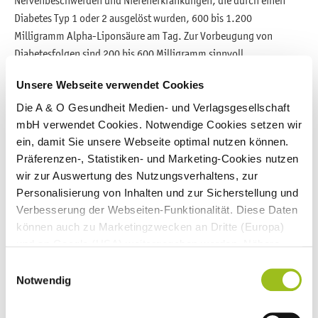
Diabetes Typ 1 oder 2 ausgelöst wurden, 600 bis 1.200
Milligramm Alpha-Liponsäure am Tag. Zur Vorbeugung von
Diabetesfolgen sind 200 bis 600 Milligramm sinnvoll.
Alpha-Liponsäure bei Nervenerkrankungen:
Unsere Webseite verwendet Cookies
Alzheimer und Multiple Sklerose
Die A & O Gesundheit Medien- und Verlagsgesellschaft
mbH verwendet Cookies. Notwendige Cookies setzen wir
ein, damit Sie unsere Webseite optimal nutzen können.
Präferenzen-, Statistiken- und Marketing-Cookies nutzen
wir zur Auswertung des Nutzungsverhaltens, zur
Personalisierung von Inhalten und zur Sicherstellung und
Verbesserung der Webseiten-Funktionalität. Diese Daten
können auch zu Marketingzwecken an Dritte (Europa)
und an Google (USA) weitergegeben werden. Nähere
Informationen finden Sie in
Einwilligungsauswahl
unseren
Datenschutzhinweisen
und im
Impressum
.
Notwendig
Wenn Sie auf "Alle Cookies akzeptieren" klicken,
erlauben Sie uns die Nutzung aller Cookies für die