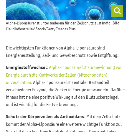
Alpha-Liponsäure ist unter anderem für den Zellschutz zuständig. Bild:
ClaudioVentrella/iStock/Getty Images Plus
Die wichtigsten Funktionen von Alpha-Liponsäure sind
Energieherstellung, Zell- und Gewebeschutz sowie Entgiftung:
Energiestoffwechsel
:
Alpha-Liponsäure ist zur Gewinnung von
Energie durch die Kraftwerke der Zellen (Mitochondrien)
unverzichtbar.
Alpha-Liponsäure ist zentraler Bestandteil
verschiedener Enzyme, die Zucker in Energie umwandeln. Darüber
hinaus hat sie eine positive Wirkung auf den Blutzuckerspiegel
und ist wichtig für die Fettverbrennung.
Schutz der Körperzellen als Antioxidans
: Mit dem Zellschutz
kommt der Alpha-Liponsäure eine weitere wichtige Funktion zu.
Sie trägt dazu bei, freie Radikale abzufangen. Diese entstehen