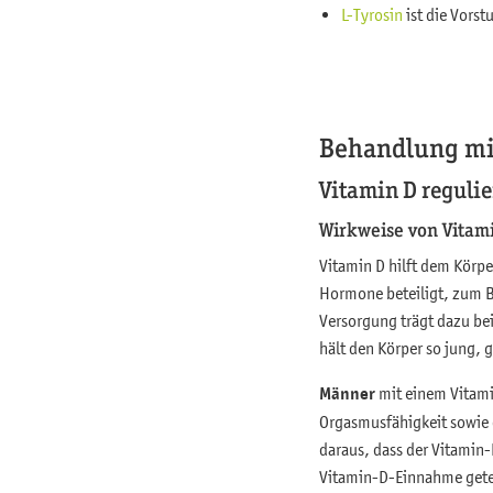
L-Tyrosin
ist die Vorst
Behandlung mi
Vitamin D regulie
Wirkweise von Vitami
Vitamin D hilft dem Körpe
Hormone beteiligt, zum B
Versorgung trägt dazu be
hält den Körper so jung,
Männer
mit einem Vitami
Orgasmusfähigkeit sowie 
daraus, dass der Vitamin-
Vitamin-D-Einnahme getest