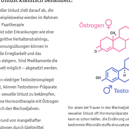
ler Unlust zielt darauf ab, die
Beispielsweise werden im Rahmen
r Paartherapie
st oder Erkrankungen wie eine
gnitive Verhaltenstrainings,
pannungsübungen können in
le Erregbarkeit und das
 steigern. Sind Medikamente die
weit möglich – abgesetzt werden.
n niedriger Testosteronspiegel
ht, können Testosteron-Präparate
sexuelle Unlust zu bekämpfen,
ine Hormontherapie mit Östrogen
Vor allem bei Frauen in den Wechselj
ach den Wechseljahren.
sexueller Unlust oft Hormonpräparate 
kann es schon helfen, die Ernährung u
rund von mangelhafter
bestimmte Mikronährstoffe einzusetzen
können durch Gleitmittel