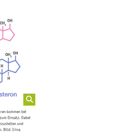
ahren kommen bei
zum Einsatz. Dabei
mzustellen und
. Bild: Irina