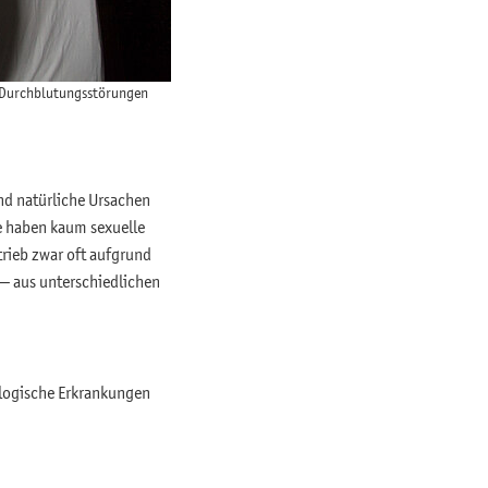
d Durchblutungsstörungen
ind natürliche Ursachen
ne haben kaum sexuelle
rieb zwar oft aufgrund
– aus unterschiedlichen
logische Erkrankungen