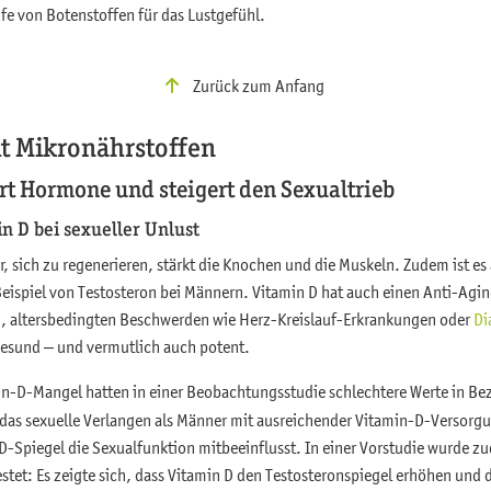
ufe von Botenstoffen für das Lustgefühl.
Zurück zum Anfang
t Mikronährstoffen
rt Hormone und steigert den Sexualtrieb
n D bei sexueller Unlust
r, sich zu regenerieren, stärkt die Knochen und die Muskeln. Zudem ist es
eispiel von Testosteron bei Männern. Vitamin D hat auch einen Anti-Agin
i, altersbedingten Beschwerden wie Herz-Kreislauf-Erkrankungen oder
Di
 gesund – und vermutlich auch potent.
n-D-Mangel hatten in einer Beobachtungsstudie schlechtere Werte in Bez
das sexuelle Verlangen als Männer mit ausreichender Vitamin-D-Versorgu
D-Spiegel die Sexualfunktion mitbeeinflusst. In einer Vorstudie wurde zu
et: Es zeigte sich, dass Vitamin D den Testosteronspiegel erhöhen und d