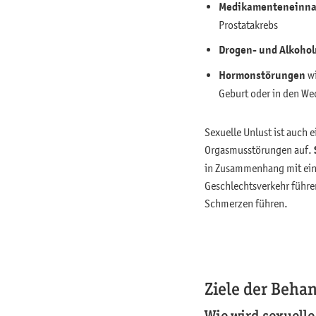
Medikamenteneinn
Prostatakrebs
Drogen- und Alkoho
Hormonstörungen
wi
Geburt oder in den We
Sexuelle Unlust ist auch
Orgasmusstörungen auf.
in Zusammenhang mit ein
Geschlechtsverkehr führe
Schmerzen führen.
Ziele der Beha
Wie wird sexuelle