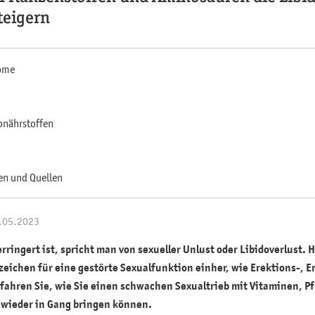
teigern
ome
onährstoffen
en und Quellen
4.05.2023
rringert ist, spricht man von sexueller Unlust oder Libidoverlust. 
zeichen für eine gestörte Sexualfunktion einher, wie Erektions-, E
ahren Sie, wie Sie einen schwachen Sexualtrieb mit Vitaminen, P
 wieder in Gang bringen können.