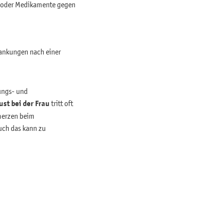
l oder Medikamente gegen
ankungen nach einer
gungs- und
ust bei der Frau
tritt oft
merzen beim
uch das kann zu