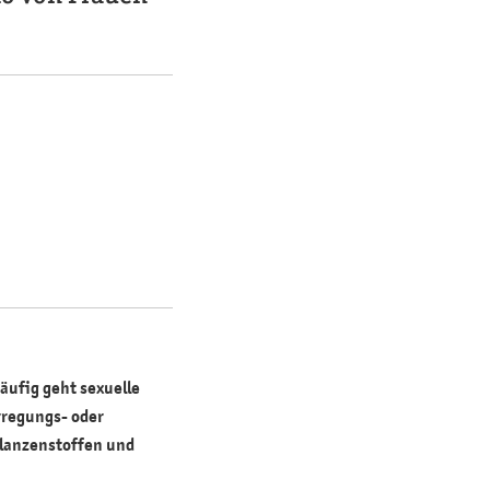
Häufig geht sexuelle
rregungs- oder
flanzenstoffen und