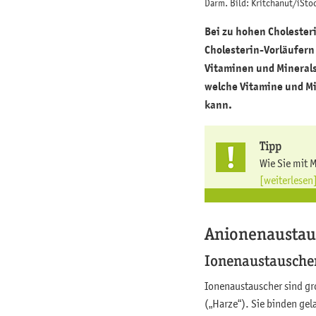
Darm. Bild: Kritchanut/iSto
Bei zu hohen Choleste
Cholesterin-Vorläufern
Vitaminen und Minerals
welche Vitamine und Mi
kann.
Tipp
Wie Sie mit 
[weiterlesen
Anionenaustau
Ionenaustauscher
Ionenaustauscher sind gr
(„Harze“). Sie binden gel