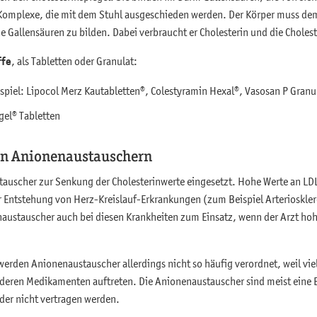
Komplexe, die mit dem Stuhl ausgeschieden werden. Der Körper muss dem
 Gallensäuren zu bilden. Dabei verbraucht er Cholesterin und die Cholest
ffe
, als Tabletten oder Granulat:
spiel: Lipocol Merz Kautabletten®, Colestyramin Hexal®, Vasosan P Granu
gel® Tabletten
on Anionenaustauschern
auscher zur Senkung der Cholesterinwerte eingesetzt. Hohe Werte an LDL
der Entstehung von Herz-Kreislauf-Erkrankungen (zum Beispiel Arterioskl
stauscher auch bei diesen Krankheiten zum Einsatz, wenn der Arzt hoh
erden Anionenaustauscher allerdings nicht so häufig verordnet, weil v
eren Medikamenten auftreten. Die Anionenaustauscher sind meist eine 
oder nicht vertragen werden.