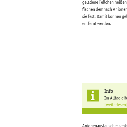
geladene Teilchen heiße
fischen demnach Anionen 
sie fest. Damit können g
entfernt werden.
Info
Im Alltag gib
[weiterlesen
Anionenaustauscher senke