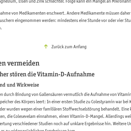
gnesium, Eisen und Zink schlechter. Folge kann ein Mangel an Mikronährs
fnahme von Medikamenten erschwert. Andere Medikamente müssen daher o
uschern eingenommen werden: mindestens eine Stunde vor oder vier St
n.
Zurück zum Anfang
en vermeiden
her stören die Vitamin-D-Aufnahme
und und Wirkweise
n durch Bindung von Gallensäuren vermutlich die Aufnahme von Vitamin 
peicher des Körpers leert: In einer ersten Studie zu Colestyramin war bei
nder wurden wegen einer familiären Stoffwechselstörung behandelt. Eine k
nten, die Colesevelam einnahmen, einen Vitamin-D-Mangel. Allerdings wei
tung verschiedener Studien noch auf unklare Ergebnisse hin. Weitere 
es zu widersprüchlichen Ergebnissen kam.