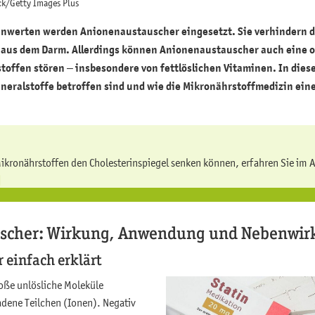
ck/Getty Images Plus
rinwerten werden Anionenaustauscher eingesetzt. Sie verhindern 
 aus dem Darm. Allerdings können Anionenaustauscher auch eine 
toffen stören – insbesondere von fettlöslichen Vitaminen. In diese
neralstoffe betroffen sind und wie die Mikronährstoffmedizin ei
Mikronährstoffen den Cholesterinspiegel senken können, erfahren Sie im Ar
]
scher: Wirkung, Anwendung und Nebenwi
 einfach erklärt
oße unlösliche Moleküle
adene Teilchen (Ionen). Negativ