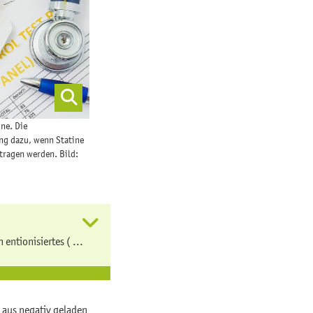
ine. Die
ng dazu, wenn Statine
rtragen werden. Bild:
 entionisiertes ( ...
 aus negativ geladen