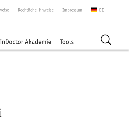
gen
weise
Rechtliche Hinweise
Impressum
DE
inDoctor Akademie
Tools
i
n