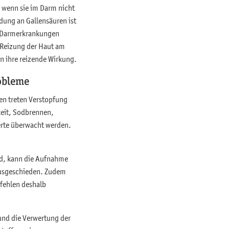
 wenn sie im Darm nicht
ung an Gallensäuren ist
e Darmerkrankungen
 Reizung der Haut am
n ihre reizende Wirkung.
obleme
en treten Verstopfung
keit, Sodbrennen,
erte überwacht werden.
nd, kann die Aufnahme
 ausgeschieden. Zudem
fehlen deshalb
und die Verwertung der