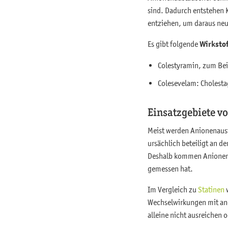
sind. Dadurch entstehen 
entziehen, um daraus neue
Es gibt folgende
Wirksto
Colestyramin, zum Bei
Colesevelam: Cholesta
Einsatzgebiete v
Meist werden Anionenaust
ursächlich beteiligt an 
Deshalb kommen Anionenau
gemessen hat.
Im Vergleich zu
Statinen
w
Wechselwirkungen mit and
alleine nicht ausreichen 