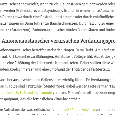
ustauscher angewendet, wenn zu viel Gallensäuren gebildet werden oder
werden (Gallensäureverlustsyndrom). Grund für eine erhöhte Ausscheid
s Darms (etwa durch eine Bestrahlungstherapie oder durch entzündlich
allensäuren im Darm führen zu Bauchschmerzen, Durchfall und zu einer
chmerz (Analekzem). Anionenaustauscher binden Gallensäuren und linder
 Anionenaustauscher verursachen Verdauungspr
Anionenaustauscher betreffen meist den Magen-Darm-Trakt. Am häufigst
auf. Oft kommt es zu Blähungen, Aufstoßen, Völlegefühl, Appetitlosig
Auch eine Erhöhung der Leberwerte kann auftreten. Daher sollten diese W
udem Kopfschmerzen und eine Erhöhung der Triglyceride festgestellt.
auscher ausgeschiedenen Gallensäuren wichtig für die Fettverdauung si
 sein. Folge sind Fettstühle (Steatorrhoe); dabei werden Fette vermehrt
itamine D, K, E, A und Carotinoide
verloren. Mikronährstoffmediziner emp
nspräparat, das alle fettlöslichen Vitamine enthält.
die Aufnahme der wasserlöslichen
Vitamine B12 und Folsäure
vermindert 