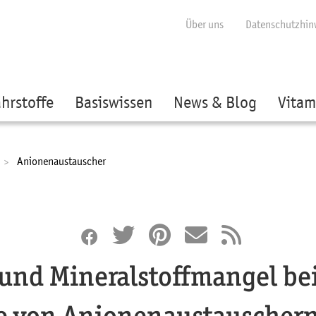
ige besser passende Version dieser Seite
Diese Meldung nicht mehr anzei
Über uns
Datenschutzhin
hrstoffe
Basiswissen
News & Blog
Vitam
Current:
Anionenaustauscher
und Mineralstoffmangel be
 von Anionenaustauscher