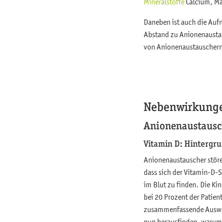
Mineralstoffe
Calcium, Ma
Daneben ist auch die Au
Abstand zu Anionenausta
von Anionenaustauscher
Nebenwirkung
Anionenaustausc
Vitamin D: Hintergr
Anionenaustauscher störe
dass sich der Vitamin-D-S
im Blut zu finden. Die Ki
bei 20 Prozent der Patie
zusammenfassende Auswer
nun herausfinden, warum 