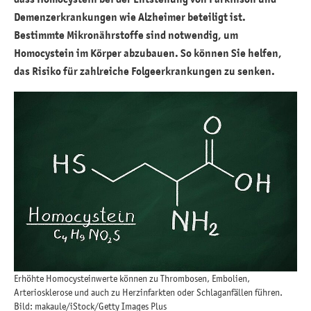
Demenzerkrankungen wie Alzheimer beteiligt ist.
Bestimmte Mikronährstoffe sind notwendig, um
Homocystein im Körper abzubauen. So können Sie helfen,
das Risiko für zahlreiche Folgeerkrankungen zu senken.
Erhöhte Homocysteinwerte können zu Thrombosen, Embolien,
Arteriosklerose und auch zu Herzinfarkten oder Schlaganfällen führen.
Bild: makaule/iStock/Getty Images Plus