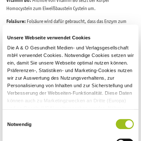
Vitamin B6:
Homocystein zum Eiweißbaustein Cystein um.
Folsäure:
Folsäure wird dafür gebraucht, dass das Enzym zum
Homocysteinabbau immer wieder von Neuem zur Verfügung
steht. Außerdem sind für diese Regeneration Vitamin B6 und
Unsere Webseite verwendet Cookies
Vitamin B2 unentbehrlich.
Die A & O Gesundheit Medien- und Verlagsgesellschaft
mbH verwendet Cookies. Notwendige Cookies setzen wir
Vitamin B2
: Folsäure muss erst aktiviert werden, um zu wirken.
ein, damit Sie unsere Webseite optimal nutzen können.
Der Körper benötigt dabei auch Vitamin B2. Ein Teil der Menschen
Präferenzen-, Statistiken- und Marketing-Cookies nutzen
hat genetisch bedingt eine Aktivierungsschwäche. Dann ist
wir zur Auswertung des Nutzungsverhaltens, zur
Vitamin B2 besonders wichtig.
Personalisierung von Inhalten und zur Sicherstellung und
Verbesserung der Webseiten-Funktionalität. Diese Daten
Die Wirkung von B-Vitaminen auf den Homocysteinspiegel ist gut
können auch zu Marketingzwecken an Dritte (Europa)
untersucht. Zahlreiche
Studien
belegen eine Senkung. Ob das
und an Google (USA) weitergegeben werden. Nähere
jedoch einen gesundheitlichen Nutzen hat, ist dagegen
Informationen finden Sie in
Einwilligungsauswahl
umstritten: Man kann nicht immer genau beziffern, ob und wie
unseren
Datenschutzhinweisen
und im
Impressum
.
Notwendig
gut Herzinfarkte, Schlaganfälle, Thrombosen oder
Wenn Sie auf "Alle Cookies akzeptieren" klicken,
Osteoporose
durch B-Vitamine vermieden werden. Einige
erlauben Sie uns die Nutzung aller Cookies für die