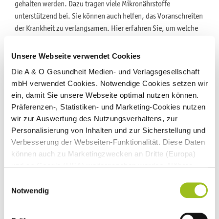
gehalten werden. Dazu tragen viele Mikronährstoffe
unterstützend bei. Sie können auch helfen, das Voranschreiten
der Krankheit zu verlangsamen. Hier erfahren Sie, um welche
Mikronährstoffe es geht und wie diese richtig eingesetzt
werden.
Unsere Webseite verwendet Cookies
Die A & O Gesundheit Medien- und Verlagsgesellschaft
Rückenschmerzen: Behandlungsmöglichkeiten mit
mbH verwendet Cookies. Notwendige Cookies setzen wir
Mikronährstoffen
ein, damit Sie unsere Webseite optimal nutzen können.
Rückenschmerzen ist eine Volkskrankheit. Mit der
Präferenzen-, Statistiken- und Marketing-Cookies nutzen
Mikronährstofftherapie sanft und schonend behandeln und
wir zur Auswertung des Nutzungsverhaltens, zur
Medikamente umgehen. Informieren Sie sich über Ursachen
Personalisierung von Inhalten und zur Sicherstellung und
Verbesserung der Webseiten-Funktionalität. Diese Daten
und Behandlungsmöglichkeiten und was Sie bei der Therapie
können auch zu Marketingzwecken an Dritte (Europa)
beachten müssen.
und an Google (USA) weitergegeben werden. Nähere
Informationen finden Sie in
Einwilligungsauswahl
Sehnenscheidenentzündung
unseren
Datenschutzhinweisen
und im
Impressum
.
Notwendig
Bei Überanstrengung bestimmter Sehnenabschnitte entsteht
Wenn Sie auf "Alle Cookies akzeptieren" klicken,
oftmals eine Sehnenscheidenentzündung. Oftmals tritt sie an
erlauben Sie uns die Nutzung aller Cookies für die