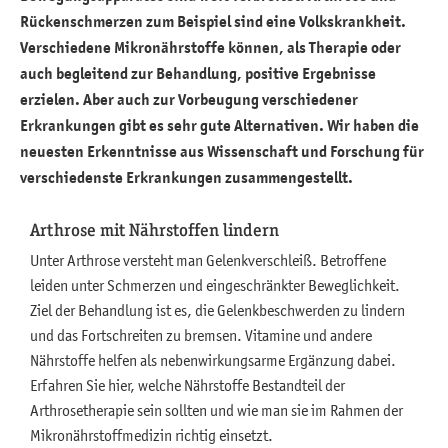
Rückenschmerzen zum Beispiel sind eine Volkskrankheit.
Herz-Kreislauf-System
Verschiedene Mikronährstoffe können, als Therapie oder
Immunsystem & Allergien
auch begleitend zur Behandlung, positive Ergebnisse
erzielen. Aber auch zur Vorbeugung verschiedener
Lunge und Atemwege
Erkrankungen gibt es sehr gute Alternativen. Wir haben die
Medikamenteneinnahme
neuesten Erkenntnisse aus Wissenschaft und Forschung für
verschiedenste Erkrankungen zusammengestellt.
Mund und Zähne
Arthrose mit Nährstoffen lindern
Nervensystem
Unter Arthrose versteht man Gelenkverschleiß. Betroffene
Nieren & ableitende Harnwege
leiden unter Schmerzen und eingeschränkter Beweglichkeit.
Psyche
Ziel der Behandlung ist es, die Gelenkbeschwerden zu lindern
und das Fortschreiten zu bremsen. Vitamine und andere
Stoffwechsel & Hormonsystem
Nährstoffe helfen als nebenwirkungsarme Ergänzung dabei.
Erfahren Sie hier, welche Nährstoffe Bestandteil der
Stütz- & Bewegungsapparat
Arthrosetherapie sein sollten und wie man sie im Rahmen der
Verdauung/Darm
Mikronährstoffmedizin richtig einsetzt.