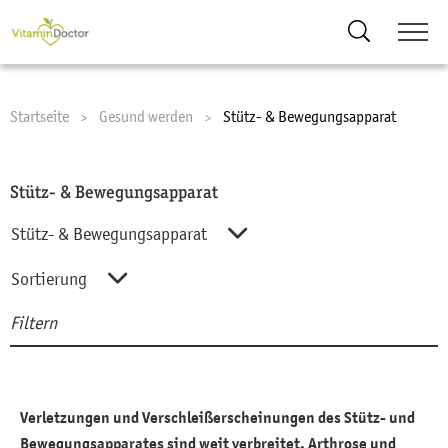
Suche
Startseite
Gesund werden
Current:
Stütz- & Bewegungsapparat
Stütz- & Bewegungsapparat
Stütz- & Bewegungsapparat
Alles zu "Gesund werden"
Sortierung
Filtern
Augen
Sortierung
Suc
Geschlechtsorgane und Sexualität
A-Z
Hals, Nasen & Ohren
Z-A
Verletzungen und Verschleißerscheinungen des Stütz- und
Haut & Haare
Bewegungsapparates sind weit verbreitet. Arthrose und