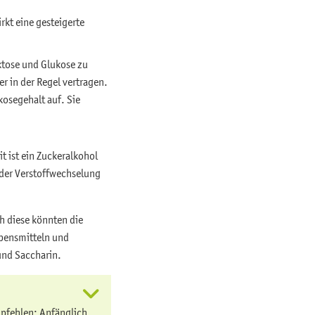
rkt eine gesteigerte
ktose und Glukose zu
r in der Regel vertragen.
osegehalt auf. Sie
t ist ein Zuckeralkohol
 der Verstoffwechselung
ch diese könnten die
ebensmitteln und
und Saccharin.
mpfehlen: Anfänglich