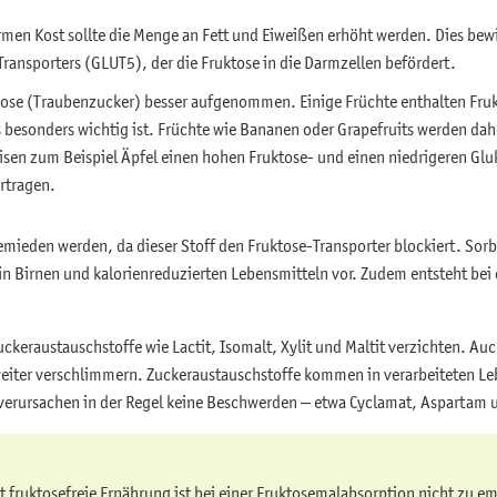
men Kost sollte die Menge an Fett und Eiweißen erhöht werden. Dies bewi
ransporters (GLUT5), der die Fruktose in die Darmzellen befördert.
kose (Traubenzucker) besser aufgenommen. Einige Früchte enthalten Fru
 besonders wichtig ist. Früchte wie Bananen oder Grapefruits werden dahe
sen zum Beispiel Äpfel einen hohen Fruktose- und einen niedrigeren Gluk
rtragen.
mieden werden, da dieser Stoff den Fruktose-Transporter blockiert. Sorbi
n Birnen und kalorienreduzierten Lebensmitteln vor. Zudem entsteht bei
ckeraustauschstoffe wie Lactit, Isomalt, Xylit und Maltit verzichten. Au
eiter verschlimmern. Zuckeraustauschstoffe kommen in verarbeiteten L
verursachen in der Regel keine Beschwerden – etwa Cyclamat, Aspartam 
t fruktosefreie Ernährung ist bei einer Fruktosemalabsorption nicht zu e