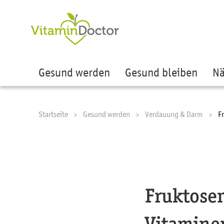
Ze
Gesund werden
Gesund bleiben
Nä
Startseite
Gesund werden
Verdauung & Darm
C
F
Fruktosem
Vitamine