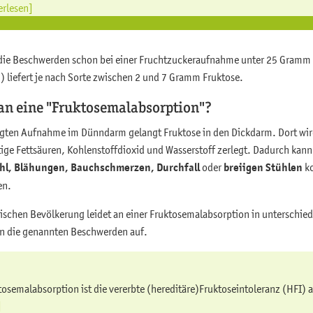
erlesen]
die Beschwerden schon bei einer Fruchtzuckeraufnahme unter 25 Gramm 
) liefert je nach Sorte zwischen 2 und 7 Gramm Fruktose.
n eine "Fruktosemalabsorption"?
tigten Aufnahme im Dünndarm gelangt Fruktose in den Dickdarm. Dort wir
ige Fettsäuren, Kohlenstoffdioxid und Wasserstoff zerlegt. Dadurch kann
ühl, Blähungen, Bauchschmerzen, Durchfall
oder
breiigen Stühlen
k
en.
päischen Bevölkerung leidet an einer Fruktosemalabsorption in unterschie
ten die genannten Beschwerden auf.
tosemalabsorption ist die vererbte (hereditäre)Fruktoseintoleranz (HFI) 
]