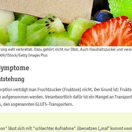
hrung weit verbreitet. Dazu gehört nicht nur Obst. Auch Haushaltszucker und vera
je09/iStock/Getty Images Plus
 Symptome
ntstehung
rption verträgt man Fruchtzucker (Fruktose) nicht. Der Grund ist: Frukto
aufgenommen werden. Verantwortlich dafür ist ein Mangel an Transporte
s, den sogenannten GLUT5-Transportern.
on" lässt sich mit "schlechter Aufnahme" übersetzen („mal“ kommt vom