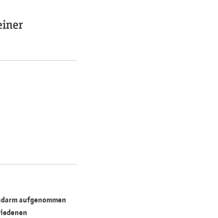
einer
ünndarm aufgenommen
chiedenen