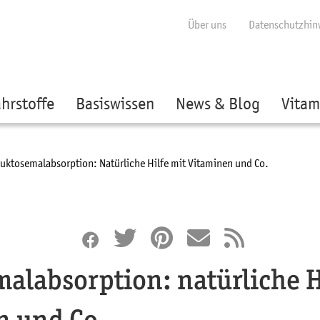
ige besser passende Version dieser Seite
Diese Meldung nicht mehr anzei
Über uns
Datenschutzhin
hrstoffe
Basiswissen
News & Blog
Vitam
urrent:
ruktosemalabsorption: Natürliche Hilfe mit Vitaminen und Co.
alabsorption: natürliche H
n und Co.