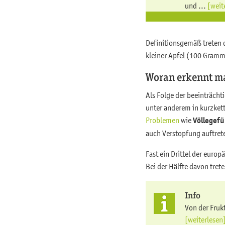
und ...
[weit
Definitionsgemäß treten 
kleiner Apfel (100 Gramm
Woran erkennt ma
Als Folge der beeinträch
unter anderem in kurzkett
Problemen
wie
Völlegef
auch Verstopfung auftret
Fast ein Drittel der euro
Bei der Hälfte davon tre
Info
Von der Fruk
[weiterlesen