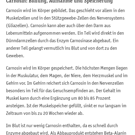
Carnosin: Bildung, Aufnahme und Speicherung
Carnosin wird im Körper gebildet. Das geschieht vor allem in den
Muskelzellen und in den Stützgewebe-Zellen des Nervensystems
(Gliazellen). Carnosin kann aber auch über den Darm aus
Lebensmitteln aufgenommen werden. Ein Teil wird direkt in den
Dünndarmzellen durch das Enzym Carnosinase abgebaut. Ein
anderer Teil gelangt vermutlich ins Blut und von dort zu den
Geweben.
Carnosin wird im Körper gespeichert. Die höchsten Mengen liegen
in der Muskulatur, dem Magen, der Niere, dem Herzmuskel und im
Gehirn vor. Im Gehirn reichert sich Carnosin in den Nervenzellen
besonders im Teil für das Geruchsempfinden an. Der Gehalt im
Muskel kann durch eine Ergänzung um 80 bis 85 Prozent
ansteigen. Ist der Muskelspeicher gefüllt, sinkt er nur langsam im
Zeitraum von bis zu 20 Wochen wieder ab.
Im Blut ist nur wenig Carnosin enthalten, da es schnell durch
Enzyme abgebaut wird. Als Abbauprodukt entstehen Beta-Alanin