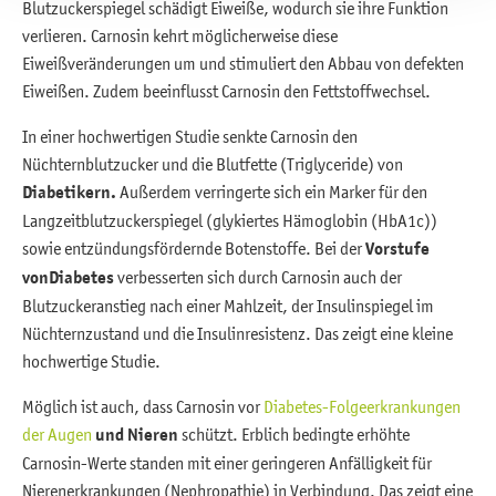
Blutzuckerspiegel schädigt Eiweiße, wodurch sie ihre Funktion
verlieren. Carnosin kehrt möglicherweise diese
Eiweißveränderungen um und stimuliert den Abbau von defekten
Eiweißen. Zudem beeinflusst Carnosin den Fettstoffwechsel.
In einer hochwertigen Studie senkte Carnosin den
Nüchternblutzucker und die Blutfette (Triglyceride) von
Diabetikern.
Außerdem verringerte sich ein Marker für den
Langzeitblutzuckerspiegel (glykiertes Hämoglobin (HbA1c))
sowie entzündungsfördernde Botenstoffe. Bei der
Vorstufe
von
Diabetes
verbesserten sich durch Carnosin auch der
Blutzuckeranstieg nach einer Mahlzeit, der Insulinspiegel im
Nüchternzustand und die Insulinresistenz. Das zeigt eine kleine
hochwertige Studie.
Möglich ist auch, dass Carnosin vor
Diabetes-Folgeerkrankungen
der Augen
und Nieren
schützt. Erblich bedingte erhöhte
Carnosin-Werte standen mit einer geringeren Anfälligkeit für
Nierenerkrankungen (Nephropathie) in Verbindung. Das zeigt eine