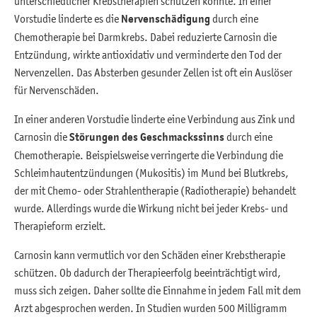
unterschiedlicher Krebstherapien schützen könnte. In einer
Vorstudie linderte es die
Nervenschädigung
durch eine
Chemotherapie bei Darmkrebs. Dabei reduzierte Carnosin die
Entzündung, wirkte antioxidativ und verminderte den Tod der
Nervenzellen. Das Absterben gesunder Zellen ist oft ein Auslöser
für Nervenschäden.
In einer anderen Vorstudie linderte eine Verbindung aus Zink und
Carnosin die
Störungen des Geschmackssinns
durch eine
Chemotherapie. Beispielsweise verringerte die Verbindung die
Schleimhautentzündungen (Mukositis) im Mund bei Blutkrebs,
der mit Chemo- oder Strahlentherapie (Radiotherapie) behandelt
wurde. Allerdings wurde die Wirkung nicht bei jeder Krebs- und
Therapieform erzielt.
Carnosin kann vermutlich vor den Schäden einer Krebstherapie
schützen. Ob dadurch der Therapieerfolg beeinträchtigt wird,
muss sich zeigen. Daher sollte die Einnahme in jedem Fall mit dem
Arzt abgesprochen werden. In Studien wurden 500 Milligramm