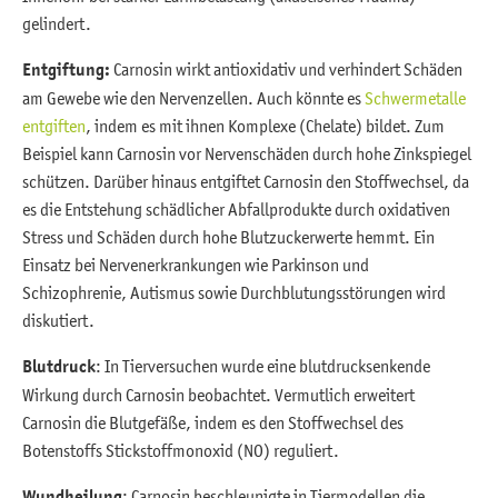
gelindert.
Entgiftung:
Carnosin wirkt antioxidativ und verhindert Schäden
am Gewebe wie den Nervenzellen. Auch könnte es
Schwermetalle
entgiften
, indem es mit ihnen Komplexe (Chelate) bildet. Zum
Beispiel kann Carnosin vor Nervenschäden durch hohe Zinkspiegel
schützen. Darüber hinaus entgiftet Carnosin den Stoffwechsel, da
es die Entstehung schädlicher Abfallprodukte durch oxidativen
Stress und Schäden durch hohe Blutzuckerwerte hemmt. Ein
Einsatz bei Nervenerkrankungen wie Parkinson und
Schizophrenie, Autismus sowie Durchblutungsstörungen wird
diskutiert.
Blutdruck
: In Tierversuchen wurde eine blutdrucksenkende
Wirkung durch Carnosin beobachtet. Vermutlich erweitert
Carnosin die Blutgefäße, indem es den Stoffwechsel des
Botenstoffs Stickstoffmonoxid (NO) reguliert.
Wundheilung
: Carnosin beschleunigte in Tiermodellen die