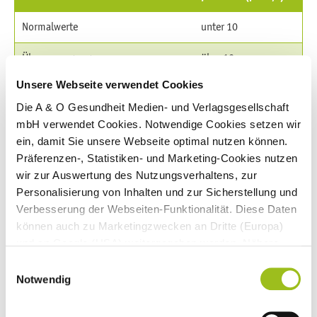
Normalwerte
unter 10
Überversorgung
über 10
Unsere Webseite verwendet Cookies
Unterversorgung mit Carnosin ausgleichen
Die A & O Gesundheit Medien- und Verlagsgesellschaft
mbH verwendet Cookies. Notwendige Cookies setzen wir
Da der Körper Carnosin selbst herstellen kann, gibt es keine klare
ein, damit Sie unsere Webseite optimal nutzen können.
Dosis-Empfehlungen bei einer Unterversorgung.
Präferenzen-, Statistiken- und Marketing-Cookies nutzen
wir zur Auswertung des Nutzungsverhaltens, zur
Eine gezielte Ergänzung im Rahmen der Mikronährstoffmedizin
Personalisierung von Inhalten und zur Sicherstellung und
kann jedoch positive Effekte auf die Gesundheit haben. Die
Verbesserung der Webseiten-Funktionalität. Diese Daten
Dosierung dabei liegt meist zwischen 500 bis 1.000 Milligramm
können auch zu Marketingzwecken an Dritte (Europa)
pro Tag.
und an Google (USA) weitergegeben werden. Nähere
Informationen finden Sie in
Einwilligungsauswahl
Zurück zum Anfang
unseren
Datenschutzhinweisen
und im
Impressum
.
Notwendig
Wenn Sie auf "Alle Cookies akzeptieren" klicken,
Einsatz bei Krankheiten, gesundem Altern und Sport
erlauben Sie uns die Nutzung aller Cookies für die