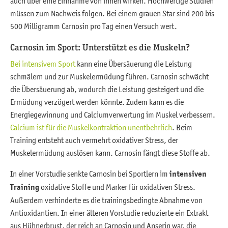
auch über eine Einnahme von innen wirken. Hochwertige Studien
müssen zum Nachweis folgen. Bei einem grauen Star sind 200 bis
500 Milligramm Carnosin pro Tag einen Versuch wert.
Carnosin im Sport: Unterstützt es die Muskeln?
Bei intensivem Sport
kann eine Übersäuerung die Leistung
schmälern und zur Muskelermüdung führen. Carnosin schwächt
die Übersäuerung ab, wodurch die Leistung gesteigert und die
Ermüdung verzögert werden könnte. Zudem kann es die
Energiegewinnung und Calciumverwertung im Muskel verbessern.
Calcium ist für die Muskelkontraktion unentbehrlich
. Beim
Training entsteht auch vermehrt oxidativer Stress, der
Muskelermüdung auslösen kann. Carnosin fängt diese Stoffe ab.
In einer Vorstudie senkte Carnosin bei Sportlern im
intensiven
Training
oxidative Stoffe und Marker für oxidativen Stress.
Außerdem verhinderte es die trainingsbedingte Abnahme von
Antioxidantien. In einer älteren Vorstudie reduzierte ein Extrakt
aus Hühnerbrust, der reich an Carnosin und Anserin war, die