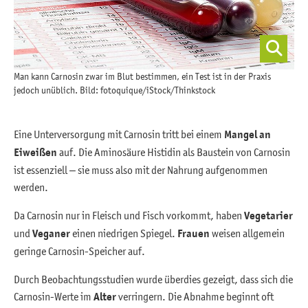
Man kann Carnosin zwar im Blut bestimmen, ein Test ist in der Praxis
jedoch unüblich. Bild: fotoquique/iStock/Thinkstock
Eine Unterversorgung mit Carnosin tritt bei einem
Mangel an
Eiweißen
auf. Die Aminosäure Histidin als Baustein von Carnosin
ist essenziell – sie muss also mit der Nahrung aufgenommen
werden.
Da Carnosin nur in Fleisch und Fisch vorkommt, haben
Vegetarier
und
Veganer
einen niedrigen Spiegel.
Frauen
weisen allgemein
geringe Carnosin-Speicher auf.
Durch Beobachtungsstudien wurde überdies gezeigt, dass sich die
Carnosin-Werte im
Alter
verringern. Die Abnahme beginnt oft