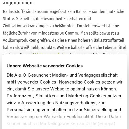
angenommen
Ballaststoffe sind zusammengefasst kein Ballast – sondern nützliche
Stoffe. Sie helfen, die Gesundheit zu erhalten und
Zivilisationserkrankungen zu bekämpfen. Empfehlenswert ist eine
tägliche Zufuhr von mindestens 30 Gramm. Man sollte bewusst zu
Vollkornprodukten greifen, da diese einen höheren Ballaststoffanteil
haben als Weißmehlprodukte. Weitere ballaststoffreiche Lebensmittel
sind zum Beispiel
Flohsamenschalen
, Leinsamen, Hafer, Obst und
Gemüse.
Unsere Webseite verwendet Cookies
Schafft man dies nicht, gibt es Präparate mit Ballaststoffen, um
Die A & O Gesundheit Medien- und Verlagsgesellschaft
Mahlzeiten gezielt anzureichern. Die empfohlene Dosis liegt meist
mbH verwendet Cookies. Notwendige Cookies setzen wir
zwischen 10 und 20 Gramm. Beachten sollte man jedoch, dass man
ein, damit Sie unsere Webseite optimal nutzen können.
sie situationsgerecht einsetzt: Vereinfacht gesagt, sind lösliche
Präferenzen-, Statistiken- und Marketing-Cookies nutzen
Ballaststoffe am besten, wenn die Darmflora unterstützt werden soll.
wir zur Auswertung des Nutzungsverhaltens, zur
Für einen therapeutischen Effekt müssen sie regelmäßig und in
Personalisierung von Inhalten und zur Sicherstellung und
ausreichender Menge ergänzt werden. Denn nur so werden alle
Verbesserung der Webseiten-Funktionalität. Diese Daten
können auch zu Marketingzwecken an Dritte (Europa)
gesundheitlichen Aspekte abgedeckt.