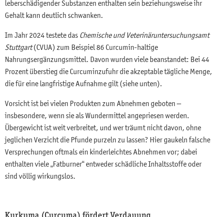
leberschädigender Substanzen enthalten sein beziehungsweise ihr
Gehalt kann deutlich schwanken.
Im Jahr 2024 testete das
Chemische und Veterinär­untersuchungsamt
Stuttgart
(CVUA) zum Beispiel 86 Curcumin-haltige
Nahrungsergänzungsmittel. Davon wurden viele beanstandet: Bei 44
Prozent überstieg die Curcuminzufuhr die akzeptable tägliche Menge,
die für eine langfristige Aufnahme gilt (siehe unten).
Vorsicht ist bei vielen Produkten zum Abnehmen geboten –
insbesondere, wenn sie als Wundermittel angepriesen werden.
Übergewicht ist weit verbreitet, und wer träumt nicht davon, ohne
jeglichen Verzicht die Pfunde purzeln zu lassen? Hier gaukeln falsche
Versprechungen oftmals ein kinderleichtes Abnehmen vor; dabei
enthalten viele „Fatburner“ entweder schädliche Inhaltsstoffe oder
sind völlig wirkungslos.
Kurkuma (Curcuma) fördert Verdauung