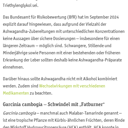
Triethylenglykol sei.
Das Bundesamt für Risikobewertung (BfR) hat im September 2024
explizit darauf hingewiesen, dass aufgrund der Vielzahl der
Ashwagandha-Zubereitungen mit unterschiedlichen Konzentrationen
keine Aussagen über sichere Dosierungen – insbesondere für einen
längeren Zeitraum – möglich sind. Schwangere, Stillende und
Minderjährige sowie Personen mit einer bestehenden oder früheren
Erkrankung der Leber sollten deshalb keine Ashwagandha-Präparate
einnehmen.
Darüber hinaus sollte Ashwagandha nicht mit Alkohol kombiniert
werden. Zudem sind
Wechselwirkungen mit verschiedenen
Medikamenten
zu beachten.
Garcinia cambogia – Schwindel mit „Fatburner“
Garcinia cambogia
– manchmal auch Malabar-Tamarinde genannt –
ist eine tropische Pflanze mit Kürbis-ähnlichen Früchten, deren Rinde
den Wirkstoff Hydroxycitronensäure (HCA) enthält. HCA konnte in