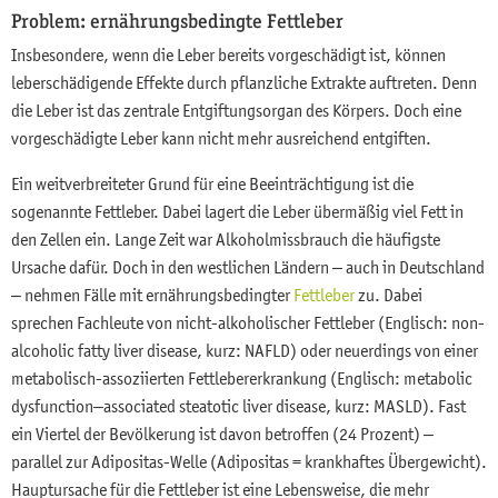
Problem: ernährungsbedingte Fettleber
Insbesondere, wenn die Leber bereits vorgeschädigt ist, können
leberschädigende Effekte durch pflanzliche Extrakte auftreten. Denn
die Leber ist das zentrale Entgiftungsorgan des Körpers. Doch eine
vorgeschädigte Leber kann nicht mehr ausreichend entgiften.
Ein weitverbreiteter Grund für eine Beeinträchtigung ist die
sogenannte Fettleber. Dabei lagert die Leber übermäßig viel Fett in
den Zellen ein. Lange Zeit war Alkoholmissbrauch die häufigste
Ursache dafür. Doch in den westlichen Ländern – auch in Deutschland
– nehmen Fälle mit ernährungsbedingter
Fettleber
zu. Dabei
sprechen Fachleute von nicht-alkoholischer Fettleber (Englisch: non-
alcoholic fatty liver disease, kurz: NAFLD) oder neuerdings von einer
metabolisch-assoziierten Fettlebererkrankung (Englisch: metabolic
dysfunction–associated steatotic liver disease, kurz: MASLD). Fast
ein Viertel der Bevölkerung ist davon betroffen (24 Prozent) –
parallel zur Adipositas-Welle (Adipositas = krankhaftes Übergewicht).
Hauptursache für die Fettleber ist eine Lebensweise, die mehr