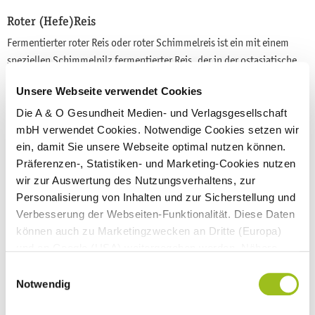
Roter (Hefe)Reis
Fermentierter roter Reis oder roter Schimmelreis ist ein mit einem
speziellen Schimmelpilz fermentierter Reis, der in der ostasiatische
Küche Verwendung findet – und nicht mit natürlichen rotschaligen
Unsere Webseite verwendet Cookies
Reissorten verwechselt werden darf. Mittlerweile wird
Rotschimmelreis auch bei uns als „Heilmittel“ beworben, da er
Die A & O Gesundheit Medien- und Verlagsgesellschaft
erhöhte Blutfettwerte senken kann.
mbH verwendet Cookies. Notwendige Cookies setzen wir
ein, damit Sie unsere Webseite optimal nutzen können.
Allerdings ist der Wirkstoff
Monacolin K
mit dem
Präferenzen-, Statistiken- und Marketing-Cookies nutzen
verschreibungspflichtigen Arzneistoff
Lovastatin
identisch – und
wir zur Auswertung des Nutzungsverhaltens, zur
kann die gleichen Nebenwirkungen aufweisen:
Personalisierung von Inhalten und zur Sicherstellung und
Verbesserung der Webseiten-Funktionalität. Diese Daten
Muskelschmerzen und -krämpfe
können auch zu Marketingzwecken an Dritte (Europa)
und an Google (USA) weitergegeben werden. Nähere
Kopfschmerzen
Informationen finden Sie in
Einwilligungsauswahl
Übelkeit und Durchfall
unseren
Datenschutzhinweisen
und im
Impressum
.
Notwendig
Schwäche
Wenn Sie auf "Alle Cookies akzeptieren" klicken,