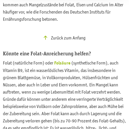
kommen auch Mangelzustände bei Folat, Eisen und Calcium im Alter
häufiger vor, wie die Forschenden des Deutschen Instituts für
Ernährungsforschung betonen.
Zurück zum Anfang
Könnte eine Folat-Anreicherung helfen?
Folat (natürliche Form) oder
Folsäure
(synthetische Form), auch
Vitamin B9, ist ein wasserlösliches Vitamin, das insbesondere in
grünem Blattgemüse, in Vollkornprodukten, Hülsenfrüchten und
Nüssen, aber auch in Leber und Eiern vorkommt. Ein Mangel kann
auftreten, wenn zu wenige Lebensmittel mit Folat verzehrt werden.
Gründe dafür können unter anderem eine verringerte Verträglichkeit
beispielsweise von Vollkorn oder Zahnprobleme, aber auch Mühe bei
der Zubereitung sein. Aber Folat kann auch durch Lagerung und die
Zubereitung verloren gehen (bis zu 70-90 Prozent des Folat-Gehalts),
da es sehr empfindlich ist: Es ist wasserlöslich, hitze-, licht- und