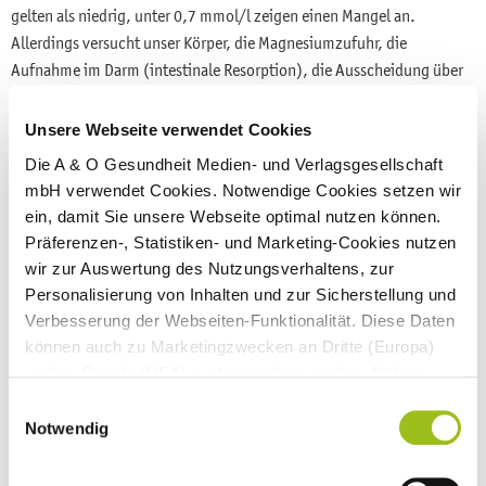
gelten als niedrig, unter 0,7 mmol/l zeigen einen Mangel an.
Allerdings versucht unser Körper, die Magnesiumzufuhr, die
Aufnahme im Darm (intestinale Resorption), die Ausscheidung über
die Nieren (renale Ausscheidung), die Speicherung von Magnesium in
den Knochen und den Magnesiumbedarf verschiedener Gewebe im
Unsere Webseite verwendet Cookies
Gleichgewicht zu halten. Ist zu wenig Magnesium vorhanden, wird
Die A & O Gesundheit Medien- und Verlagsgesellschaft
die Aufnahme im Darm erhöht und die Ausscheidung über die Nieren
mbH verwendet Cookies. Notwendige Cookies setzen wir
verringert. Oder Magnesium wird aus den Zellen oder sogar den
ein, damit Sie unsere Webseite optimal nutzen können.
Knochen freigesetzt, um den Spiegel aufrechtzuerhalten. Das führt
Präferenzen-, Statistiken- und Marketing-Cookies nutzen
auf Dauer zu einem zellulären Magnesiumdefizit und kann auch die
wir zur Auswertung des Nutzungsverhaltens, zur
Knochen schädigen. Gleichzeitig verschleiert dies den Mangel.
Personalisierung von Inhalten und zur Sicherstellung und
Verbesserung der Webseiten-Funktionalität. Diese Daten
Ist bei gleichbleibender Magnesiumkonzentration im Blutserum die
können auch zu Marketingzwecken an Dritte (Europa)
Magnesiumkonzentration in den Körperzellen vermindert, sprechen
und an Google (USA) weitergegeben werden. Nähere
Fachleute von einem chronischen latenten Magnesiummangel. Dieser
Informationen finden Sie in
Einwilligungsauswahl
ist bei älteren Erwachsenen in westlichen Ländern weit verbreitet, da
unseren
Datenschutzhinweisen
und im
Impressum
.
Notwendig
die empfohlene Zufuhr oft nicht erreicht wird und die Aufnahme im
Wenn Sie auf "Alle Cookies akzeptieren" klicken,
Darm altersbedingt nachlässt. Zudem kann eine eingeschränkte
erlauben Sie uns die Nutzung aller Cookies für die