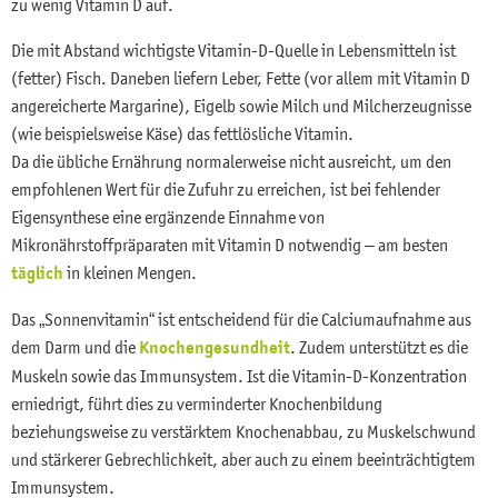
zu wenig Vitamin D auf.
Die mit Abstand wichtigste Vitamin-D-Quelle in Lebensmitteln ist
(fetter) Fisch. Daneben liefern Leber, Fette (vor allem mit Vitamin D
angereicherte Margarine), Eigelb sowie Milch und Milcherzeugnisse
(wie beispielsweise Käse) das fettlösliche Vitamin.
Da die übliche Ernährung normalerweise nicht ausreicht, um den
empfohlenen Wert für die Zufuhr zu erreichen, ist bei fehlender
Eigensynthese eine ergänzende Einnahme von
Mikronährstoffpräparaten mit Vitamin D notwendig – am besten
täglich
in kleinen Mengen.
Das „Sonnenvitamin“ ist entscheidend für die Calciumaufnahme aus
dem Darm und die
Knochengesundheit
. Zudem unterstützt es die
Muskeln sowie das Immunsystem. Ist die Vitamin-D-Konzentration
erniedrigt, führt dies zu verminderter Knochenbildung
beziehungsweise zu verstärktem Knochenabbau, zu Muskelschwund
und stärkerer Gebrechlichkeit, aber auch zu einem beeinträchtigtem
Immunsystem.