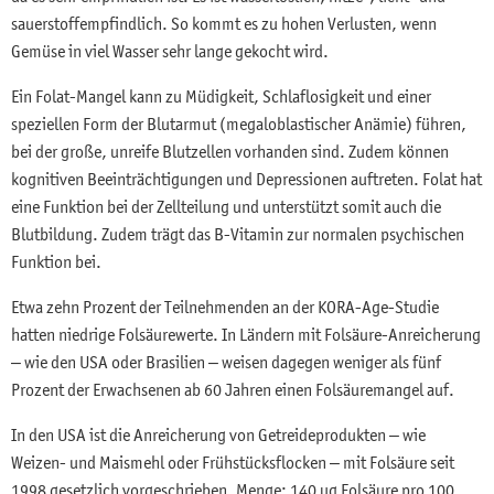
sauerstoffempfindlich. So kommt es zu hohen Verlusten, wenn
Gemüse in viel Wasser sehr lange gekocht wird.
Ein Folat-Mangel kann zu Müdigkeit, Schlaflosigkeit und einer
speziellen Form der Blutarmut (megaloblastischer Anämie) führen,
bei der große, unreife Blutzellen vorhanden sind. Zudem können
kognitiven Beeinträchtigungen und Depressionen auftreten. Folat hat
eine Funktion bei der Zellteilung und unterstützt somit auch die
Blutbildung. Zudem trägt das B-Vitamin zur normalen psychischen
Funktion bei.
Etwa zehn Prozent der Teilnehmenden an der KORA-Age-Studie
hatten niedrige Folsäurewerte. In Ländern mit Folsäure-Anreicherung
– wie den USA oder Brasilien – weisen dagegen weniger als fünf
Prozent der Erwachsenen ab 60 Jahren einen Folsäuremangel auf.
In den USA ist die Anreicherung von Getreideprodukten – wie
Weizen- und Maismehl oder Frühstücksflocken – mit Folsäure seit
1998 gesetzlich vorgeschrieben. Menge: 140 µg Folsäure pro 100