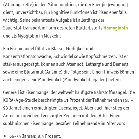
(Atmungskette) in den Mitochondrien, die der Energiegewinnung
dient, unverzichtbar. Für kognitive Funktionen ist Eisen ebenfalls
wichtig. Seine bekannteste Aufgabe ist allerdings der
Sauerstofftransport in Form des roten Blutfarbstoffs
Hämoglobin
–
und als Myoglobin in Muskeln.
Ein Eisenmangel führt zu Blässe, Müdigkeit und
Konzentrationsschwäche, Schwindel sowie Kopfschmerzen. Ist er
stärker ausgeprägt, können auch Atemnot, Lethargie und Demenz
sowie eine Blutarmut (Anämie) die Folge sein. Einen Hinweis können
auch eingerissene Mundwinkel (Mundwinkelrhagaden) liefern.
Generell ist Eisenmangel der weltweit häufigste Nährstoffmangel. Die
KORA-Age-Studie bescheinigte 11 Prozent der Teilnehmenden (65 –
93 Jahre) einen erniedrigten Eisenspiegel. Aber auch hier stieg der
Anteil unzureichend versorgter Personen mit dem Alter. Einen
subklinischen Eisenmangel besaßen Teilnehmende im Alter von:
65-74 Jahren: 8,4 Prozent,