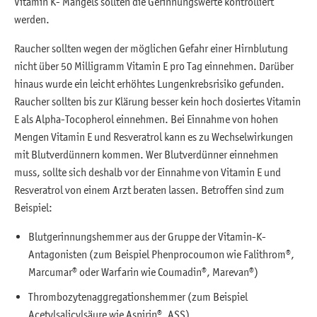
Vitamin K- Mangels sollten die Gerinnungswerte kontrolliert
werden.
Raucher sollten wegen der möglichen Gefahr einer Hirnblutung
nicht über 50 Milligramm Vitamin E pro Tag einnehmen. Darüber
hinaus wurde ein leicht erhöhtes Lungenkrebsrisiko gefunden.
Raucher sollten bis zur Klärung besser kein hoch dosiertes Vitamin
E als Alpha-Tocopherol einnehmen. Bei Einnahme von hohen
Mengen Vitamin E und Resveratrol kann es zu Wechselwirkungen
mit Blutverdünnern kommen. Wer Blutverdünner einnehmen
muss, sollte sich deshalb vor der Einnahme von Vitamin E und
Resveratrol von einem Arzt beraten lassen. Betroffen sind zum
Beispiel:
Blutgerinnungshemmer aus der Gruppe der Vitamin-K-
Antagonisten (zum Beispiel Phenprocoumon wie Falithrom®,
Marcumar® oder Warfarin wie Coumadin®, Marevan®)
Thrombozytenaggregationshemmer (zum Beispiel
Acetylsalicylsäure wie Aspirin®, ASS)