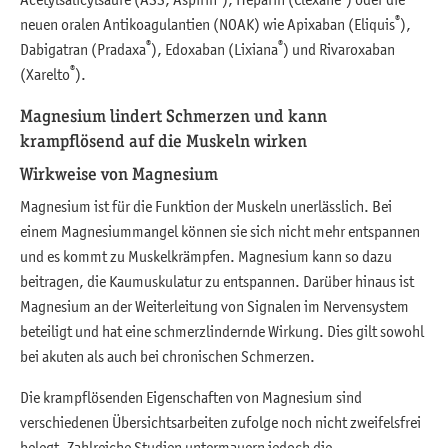
®
neuen oralen Antikoagulantien (NOAK) wie Apixaban (Eliquis
),
®
®
Dabigatran (Pradaxa
), Edoxaban (Lixiana
) und Rivaroxaban
®
(Xarelto
).
Magnesium lindert Schmerzen und kann
krampflösend auf die Muskeln wirken
Wirkweise von Magnesium
Magnesium ist für die Funktion der Muskeln unerlässlich. Bei
einem Magnesiummangel können sie sich nicht mehr entspannen
und es kommt zu Muskelkrämpfen. Magnesium kann so dazu
beitragen, die Kaumuskulatur zu entspannen. Darüber hinaus ist
Magnesium an der Weiterleitung von Signalen im Nervensystem
beteiligt und hat eine schmerzlindernde Wirkung. Dies gilt sowohl
bei akuten als auch bei chronischen Schmerzen.
Die krampflösenden Eigenschaften von Magnesium sind
verschiedenen Übersichtsarbeiten zufolge noch nicht zweifelsfrei
belegt. Zahlreiche Studien untermauern jedoch die