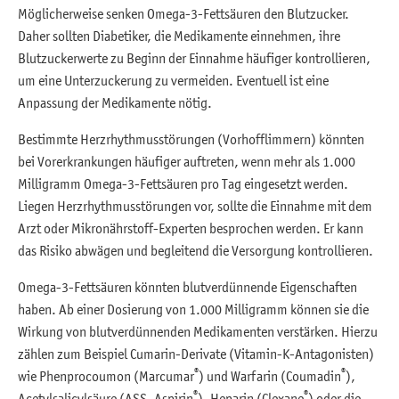
Möglicherweise senken Omega-3-Fettsäuren den Blutzucker.
Daher sollten Diabetiker, die Medikamente einnehmen, ihre
Blutzuckerwerte zu Beginn der Einnahme häufiger kontrollieren,
um eine Unterzuckerung zu vermeiden. Eventuell ist eine
Anpassung der Medikamente nötig.
Bestimmte Herzrhythmusstörungen (Vorhofflimmern) könnten
bei Vorerkrankungen häufiger auftreten, wenn mehr als 1.000
Milligramm Omega-3-Fettsäuren pro Tag eingesetzt werden.
Liegen Herzrhythmusstörungen vor, sollte die Einnahme mit dem
Arzt oder Mikronährstoff-Experten besprochen werden. Er kann
das Risiko abwägen und begleitend die Versorgung kontrollieren.
Omega-3-Fettsäuren könnten blutverdünnende Eigenschaften
haben. Ab einer Dosierung von 1.000 Milligramm können sie die
Wirkung von blutverdünnenden Medikamenten verstärken. Hierzu
zählen zum Beispiel Cumarin-Derivate (Vitamin-K-Antagonisten)
®
®
wie Phenprocoumon (Marcumar
) und Warfarin (Coumadin
),
®
®
Acetylsalicylsäure (ASS, Aspirin
), Heparin (Clexane
) oder die