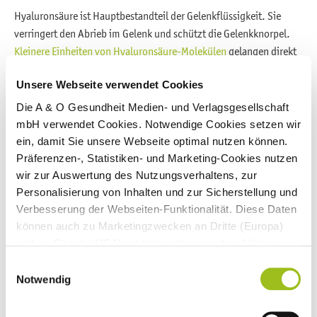
Hyaluronsäure ist Hauptbestandteil der Gelenkflüssigkeit. Sie
verringert den Abrieb im Gelenk und schützt die Gelenkknorpel.
Kleinere Einheiten von Hyaluronsäure-Molekülen
gelangen direkt
durch die Darmwand ins Blut. Zudem haben Forscher im Darm
Unsere Webseite verwendet Cookies
Andockstellen für Hyaluronsäure gefunden. Wenn sie sich daran
bindet, löst das die Freisetzung entzündungshemmender
Die A & O Gesundheit Medien- und Verlagsgesellschaft
Botenstoffe aus, wodurch Entzündungen im gesamten Körper
mbH verwendet Cookies. Notwendige Cookies setzen wir
gedämpft werden könnten. Hyaluronsäure würde also die Gelenke
ein, damit Sie unsere Webseite optimal nutzen können.
ernähren und dort auch die Entzündung dämpfen.
Präferenzen-, Statistiken- und Marketing-Cookies nutzen
wir zur Auswertung des Nutzungsverhaltens, zur
In den meisten Studien wurde Hyaluronsäure ins Gelenk
Personalisierung von Inhalten und zur Sicherstellung und
gespritzt. Eine hochwertige Studie und eine kleine hochwertige
Verbesserung der Webseiten-Funktionalität. Diese Daten
Studie liefern Hinweise, dass Hyaluronsäure bei einer Kniearthrose
können auch zu Marketingzwecken an Dritte (Europa)
zur Linderung der Schmerzen beiträgt. Dadurch konnte auch die
und an Google (USA) weitergegeben werden. Nähere
Funktion der Kniegelenke verbessert werden. Die positive Wirkung
Informationen finden Sie in
Einwilligungsauswahl
ist zum Teil auf eine verminderte Entzündungsreaktion in den
unseren
Datenschutzhinweisen
und im
Impressum
.
Notwendig
Gelenken zurückzuführen.
Wenn Sie auf "Alle Cookies akzeptieren" klicken,
erlauben Sie uns die Nutzung aller Cookies für die