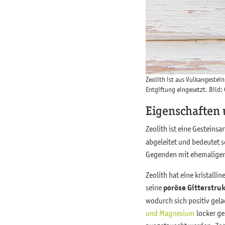
Zeolith ist aus Vulkangeste
Entgiftung eingesetzt. Bild:
Eigenschaften
Zeolith ist eine Gesteinsa
abgeleitet und bedeutet so
Gegenden mit ehemaliger 
Zeolith hat eine kristal
seine
poröse Gitterstru
wodurch sich positiv gela
und Magnesium
locker ge