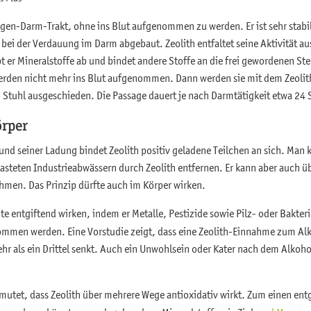
agen-Darm-Trakt, ohne ins Blut aufgenommen zu werden. Er ist sehr stabi
bei der Verdauung im Darm abgebaut. Zeolith entfaltet seine Aktivität au
t er Mineralstoffe ab und bindet andere Stoffe an die frei gewordenen Stel
werden nicht mehr ins Blut aufgenommen. Dann werden sie mit dem Zeol
m Stuhl ausgeschieden. Die Passage dauert je nach Darmtätigkeit etwa 24
örper
und seiner Ladung bindet Zeolith positiv geladene Teilchen an sich. Man 
asteten Industrieabwässern durch Zeolith entfernen. Er kann aber auch
ehmen. Das Prinzip dürfte auch im Körper wirken.
te entgiftend wirken, indem er Metalle, Pestizide sowie Pilz- oder Bakteri
mmen werden. Eine Vorstudie zeigt, dass eine Zeolith-Einnahme zum Al
hr als ein Drittel senkt. Auch ein Unwohlsein oder Kater nach dem Alkoh
rmutet, dass Zeolith über mehrere Wege antioxidativ wirkt. Zum einen ent