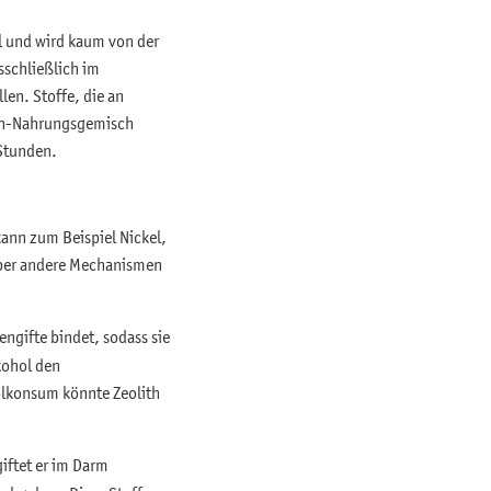
l und wird kaum von der
sschließlich im
len. Stoffe, die an
ith-Nahrungsgemisch
 Stunden.
kann zum Beispiel Nickel,
 über andere Mechanismen
engifte bindet, sodass sie
kohol den
olkonsum könnte Zeolith
giftet er im Darm