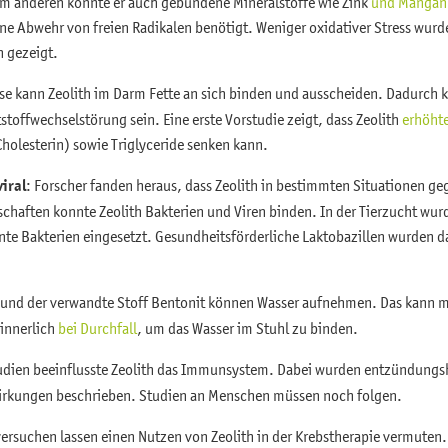
um anderen könnte er auch gebundene Mineralstoffe wie Zink
und Mangan
ne Abwehr von freien Radikalen benötigt. Weniger oxidativer Stress wurde
n gezeigt.
e kann Zeolith im Darm Fette an sich binden und ausscheiden. Dadurch kö
stoffwechselstörung sein. Eine erste Vorstudie zeigt, dass Zeolith
erhöhte
holesterin) sowie Triglyceride senken kann.
viral
: Forscher fanden heraus, dass Zeolith in bestimmten Situationen ge
schaften konnte Zeolith Bakterien und Viren binden. In der Tierzucht wurd
nte Bakterien eingesetzt. Gesundheitsförderliche Laktobazillen wurden d
h und der verwandte Stoff Bentonit können Wasser aufnehmen. Das kann 
 innerlich
bei Durchfall
, um das Wasser im Stuhl zu binden.
studien beeinflusste Zeolith das Immunsystem. Dabei wurden entzündu
rkungen beschrieben. Studien an Menschen müssen noch folgen.
versuchen lassen einen Nutzen von Zeolith in der Krebstherapie vermuten.