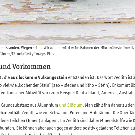
in entstanden. Wegen seiner Wirkungen wird er im Rahmen der Mikronährstoffmediz
 Giorez/iStock/Getty Images Plus
 und Vorkommen
rt, die
aus lockerem Vulkangestein
entstanden ist. Das Wort Zeolith ist
 viel wie „kochender Stein“ (zeo = sieden und litho = Stein). Er kommt übe
vulkanischer Aktivität vor (zum Beispiel Deutschland, Amerika, Australi
line Grundsubstanz aus Aluminium
und Silicium
. Man zählt ihn daher zu den
ktur
enthält Zeolith wie ein Schwamm Poren und Hohlräume. Die Oberfläch
dene Teilchen (Ionen) anlagern. Im Zeolith sind daher Mineralstoffe wie
bunden. Sie können aber auch gegen andere positiv geladene Teilchen 