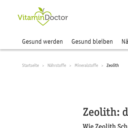
Ze
Gesund werden
Gesund bleiben
Nä
Startseite
Nährstoffe
Mineralstoffe
Current:
Zeolith
Zeolith: 
Wie Zeolith Sc