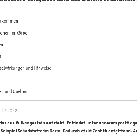
Vorkommen
onen im Körper
en
g
selwirkungen und Hinweise
en und Quellen
1.12.2022
, das aus Vulkangestein entsteht. Er bindet unter anderem positiv g
Beispiel Schadstoffe im Darm. Dadurch wirkt Zeolith entgiftend. Au