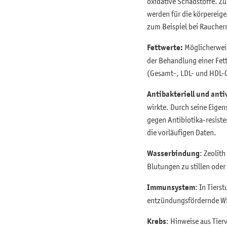
oxidative Schadstoffe. Z
werden für die körpereige
zum Beispiel bei Raucher
Fettwerte:
Möglicherweis
der Behandlung einer Fett
(Gesamt-, LDL- und HDL-C
Antibakteriell und anti
wirkte. Durch seine Eigen
gegen Antibiotika-resiste
die vorläufigen Daten.
Wasserbindung
: Zeolit
Blutungen zu stillen oder
Immunsystem
: In Tier
entzündungsfördernde Wi
Krebs
: Hinweise aus Tier