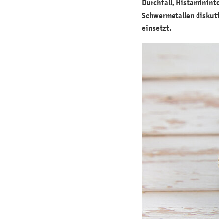
Durchfall, Histaminint
Schwermetallen diskutie
einsetzt.