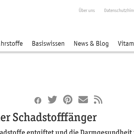
ige besser passende Version dieser Seite
Diese Meldung nicht mehr anzei
Über uns
Datenschutzhin
hrstoffe
Basiswissen
News & Blog
Vitam
der Schadstofffänger
hadstoffe entgiftet und die Darmgesundheit 