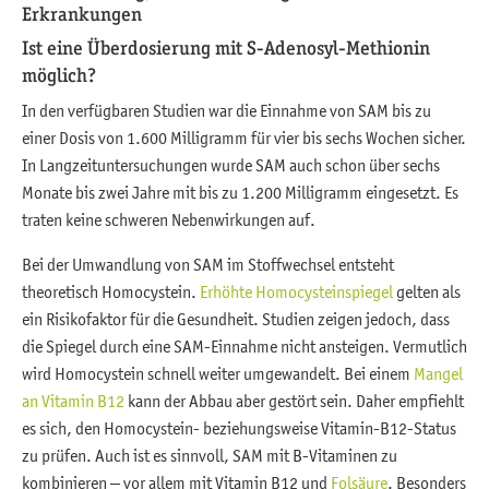
Erkrankungen
Ist eine Überdosierung mit S-Adenosyl-Methionin
möglich?
In den verfügbaren Studien war die Einnahme von SAM bis zu
einer Dosis von 1.600 Milligramm für vier bis sechs Wochen sicher.
In Langzeituntersuchungen wurde SAM auch schon über sechs
Monate bis zwei Jahre mit bis zu 1.200 Milligramm eingesetzt. Es
traten keine schweren Nebenwirkungen auf.
Bei der Umwandlung von SAM im Stoffwechsel entsteht
theoretisch Homocystein.
Erhöhte Homocysteinspiegel
gelten als
ein Risikofaktor für die Gesundheit. Studien zeigen jedoch, dass
die Spiegel durch eine SAM-Einnahme nicht ansteigen. Vermutlich
wird Homocystein schnell weiter umgewandelt. Bei einem
Mangel
an Vitamin B12
kann der Abbau aber gestört sein. Daher empfiehlt
es sich, den Homocystein- beziehungsweise Vitamin-B12-Status
zu prüfen. Auch ist es sinnvoll, SAM mit B-Vitaminen zu
kombinieren – vor allem mit Vitamin B12 und
Folsäure
. Besonders