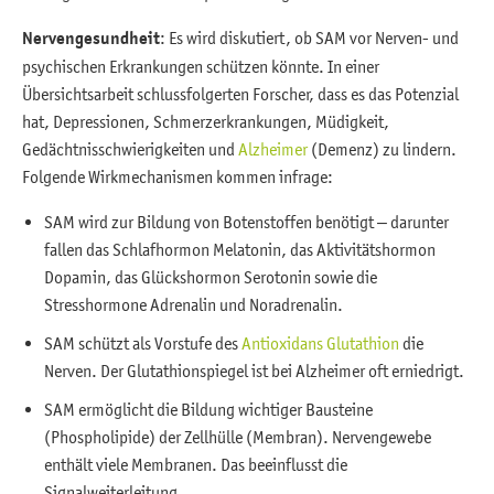
Nervengesundheit
: Es wird diskutiert, ob SAM vor Nerven- und
psychischen Erkrankungen schützen könnte. In einer
Übersichtsarbeit schlussfolgerten Forscher, dass es das Potenzial
hat, Depressionen, Schmerzerkrankungen, Müdigkeit,
Gedächtnisschwierigkeiten und
Alzheimer
(Demenz) zu lindern.
Folgende Wirkmechanismen kommen infrage:
SAM wird zur Bildung von Botenstoffen benötigt – darunter
fallen das Schlafhormon Melatonin, das Aktivitätshormon
Dopamin, das Glückshormon Serotonin sowie die
Stresshormone Adrenalin und Noradrenalin.
SAM schützt als Vorstufe des
Antioxidans Glutathion
die
Nerven. Der Glutathionspiegel ist bei Alzheimer oft erniedrigt.
SAM ermöglicht die Bildung wichtiger Bausteine
(Phospholipide) der Zellhülle (Membran). Nervengewebe
enthält viele Membranen. Das beeinflusst die
Signalweiterleitung.