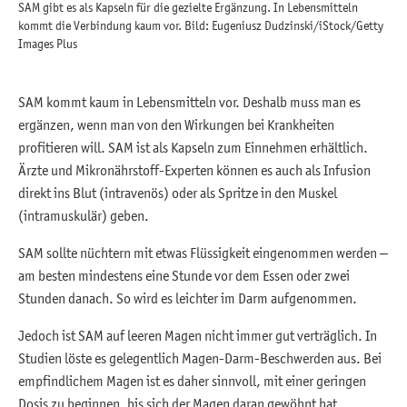
SAM gibt es als Kapseln für die gezielte Ergänzung. In Lebensmitteln
kommt die Verbindung kaum vor. Bild: Eugeniusz Dudzinski/iStock/Getty
Images Plus
SAM kommt kaum in Lebensmitteln vor. Deshalb muss man es
ergänzen, wenn man von den Wirkungen bei Krankheiten
profitieren will. SAM ist als Kapseln zum Einnehmen erhältlich.
Ärzte und Mikronährstoff-Experten können es auch als Infusion
direkt ins Blut (intravenös) oder als Spritze in den Muskel
(intramuskulär) geben.
SAM sollte nüchtern mit etwas Flüssigkeit eingenommen werden –
am besten mindestens eine Stunde vor dem Essen oder zwei
Stunden danach. So wird es leichter im Darm aufgenommen.
Jedoch ist SAM auf leeren Magen nicht immer gut verträglich. In
Studien löste es gelegentlich Magen-Darm-Beschwerden aus. Bei
empfindlichem Magen ist es daher sinnvoll, mit einer geringen
Dosis zu beginnen, bis sich der Magen daran gewöhnt hat.