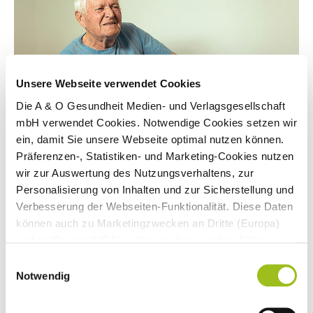
Unsere Webseite verwendet Cookies
Die A & O Gesundheit Medien- und Verlagsgesellschaft
mbH verwendet Cookies. Notwendige Cookies setzen wir
ein, damit Sie unsere Webseite optimal nutzen können.
SAM wird bei Arthrose eingesetzt. Es ist wahrscheinlich ebenso wirksam
Präferenzen-, Statistiken- und Marketing-Cookies nutzen
wie Medikamente und hat eine bessere Verträglichkeit. Bild:
wir zur Auswertung des Nutzungsverhaltens, zur
Jovanmandic/iStock/Getty Images Plus
Personalisierung von Inhalten und zur Sicherstellung und
Verbesserung der Webseiten-Funktionalität. Diese Daten
SAM ist seit den 80er-Jahren zur Linderung von Gelenkverschleiß
können auch zu Marketingzwecken an Dritte (Europa)
(
Arthrose
) bekannt. Es liefert Schwefel für die Bildung der
und an Google (USA) weitergegeben werden. Nähere
Knorpelbausteine (Proteoglykane). Somit unterstützt SAM den
Informationen finden Sie in
Einwilligungsauswahl
Stoffwechsel des Knorpels. Zudem verringert es Entzündungen,
unseren
Datenschutzhinweisen
und im
Impressum
.
Notwendig
indem es die Bildung des Antioxidans Glutathion ermöglicht.
Wenn Sie auf "Alle Cookies akzeptieren" klicken,
Durch SAM sinkt auch die Menge der entzündlichen Botenstoffe.
erlauben Sie uns die Nutzung aller Cookies für die