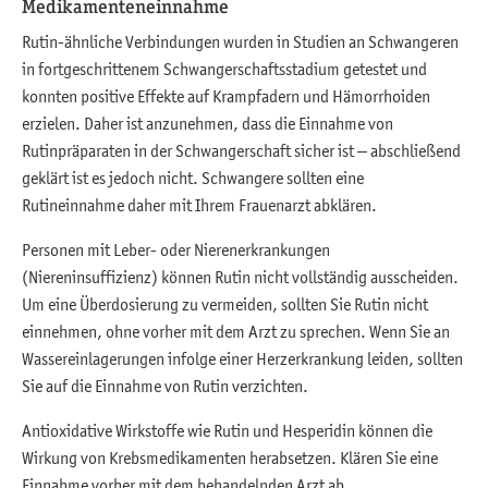
Medikamenteneinnahme
Rutin-ähnliche Verbindungen wurden in Studien an Schwangeren
in fortgeschrittenem Schwangerschaftsstadium getestet und
konnten positive Effekte auf Krampfadern und Hämorrhoiden
erzielen. Daher ist anzunehmen, dass die Einnahme von
Rutinpräparaten in der Schwangerschaft sicher ist – abschließend
geklärt ist es jedoch nicht. Schwangere sollten eine
Rutineinnahme daher mit Ihrem Frauenarzt abklären.
Personen mit Leber- oder Nierenerkrankungen
(Niereninsuffizienz) können Rutin nicht vollständig ausscheiden.
Um eine Überdosierung zu vermeiden, sollten Sie Rutin nicht
einnehmen, ohne vorher mit dem Arzt zu sprechen. Wenn Sie an
Wassereinlagerungen infolge einer Herzerkrankung leiden, sollten
Sie auf die Einnahme von Rutin verzichten.
Antioxidative Wirkstoffe wie Rutin und Hesperidin können die
Wirkung von Krebsmedikamenten herabsetzen. Klären Sie eine
Einnahme vorher mit dem behandelnden Arzt ab.