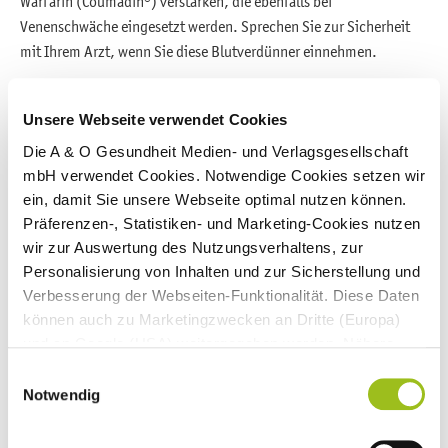
Warfarin (Coumadin®) verstärken, die ebenfalls bei
Venenschwäche eingesetzt werden. Sprechen Sie zur Sicherheit
mit Ihrem Arzt, wenn Sie diese Blutverdünner einnehmen.
Pinienrinden-Extrakt stützt die Gefäße
Unsere Webseite verwendet Cookies
Wirkweise von Pinienrinden-Extrakt bei
Venenschwäche
Die A & O Gesundheit Medien- und Verlagsgesellschaft
mbH verwendet Cookies. Notwendige Cookies setzen wir
ein, damit Sie unsere Webseite optimal nutzen können.
Präferenzen-, Statistiken- und Marketing-Cookies nutzen
wir zur Auswertung des Nutzungsverhaltens, zur
Personalisierung von Inhalten und zur Sicherstellung und
Verbesserung der Webseiten-Funktionalität. Diese Daten
können auch zu Marketingzwecken an Dritte (Europa)
und an Google (USA) weitergegeben werden. Nähere
Informationen finden Sie in
Einwilligungsauswahl
unseren
Datenschutzhinweisen
und im
Impressum
.
Notwendig
Wenn Sie auf "Alle Cookies akzeptieren" klicken,
erlauben Sie uns die Nutzung aller Cookies für die