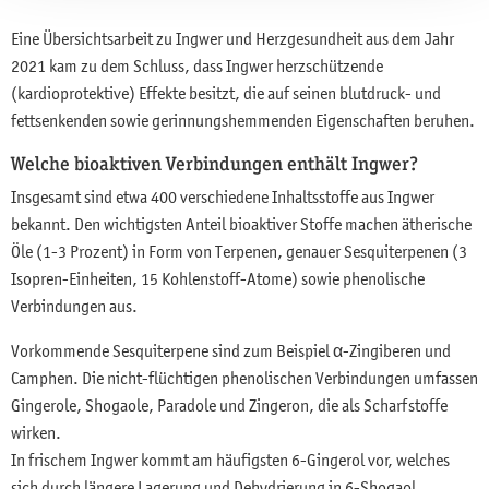
Eine Übersichtsarbeit zu Ingwer und Herzgesundheit aus dem Jahr
2021 kam zu dem Schluss, dass Ingwer herzschützende
(kardioprotektive) Effekte besitzt, die auf seinen blutdruck- und
fettsenkenden sowie gerinnungshemmenden Eigenschaften beruhen.
Welche bioaktiven Verbindungen enthält Ingwer?
Insgesamt sind etwa 400 verschiedene Inhaltsstoffe aus Ingwer
bekannt. Den wichtigsten Anteil bioaktiver Stoffe machen ätherische
Öle (1-3 Prozent) in Form von Terpenen, genauer Sesquiterpenen (3
Isopren-Einheiten, 15 Kohlenstoff-Atome) sowie phenolische
Verbindungen aus.
Vorkommende Sesquiterpene sind zum Beispiel α-Zingiberen und
Camphen. Die nicht-flüchtigen phenolischen Verbindungen umfassen
Gingerole, Shogaole, Paradole und Zingeron, die als Scharfstoffe
wirken.
In frischem Ingwer kommt am häufigsten 6-Gingerol vor, welches
sich durch längere Lagerung und Dehydrierung in 6-Shogaol