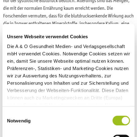
nur der systolische Blutdruck deutlich. Allerdings sind das Mengen,
die mit der normalen Ernährung kaum erreicht werden. Die
Forschenden vermuten, dass für die blutdrucksenkende Wirkung auch
die in Ingwer enthaltenen Mineralstoffe, insbesondere Kalium, eine
Rolle spielen.
Unsere Webseite verwendet Cookies
Eine Übersichtsarbeit über sechs randomisierte klinische Studien mit
Die A & O Gesundheit Medien- und Verlagsgesellschaft
zusammen 345 Teilnehmenden ergab ebenfalls, dass die Einnahme
mbH verwendet Cookies. Notwendige Cookies setzen wir
von Ingwerpräparaten sowohl den systolischen als auch den
ein, damit Sie unsere Webseite optimal nutzen können.
diastolischen Blutdruck senken kann. Nach Einteilung der Studien
Präferenzen-, Statistiken- und Marketing-Cookies nutzen
nach der Ingwerdosierung und der Einnahmedauer sowie dem
wir zur Auswertung des Nutzungsverhaltens, zur
mittleren Alter der Teilnehmenden zeigte sich eine signifikante
Personalisierung von Inhalten und zur Sicherstellung und
Senkung des systolischen und diastolischen Blutdrucks allerdings nur
Verbesserung der Webseiten-Funktionalität. Diese Daten
in einer Untergruppe: für Menschen mit einem mittleren Alter bis
können auch zu Marketingzwecken an Dritte (Europa)
maximal 50 Jahren, einer Nachbeobachtungsdauer von bis zu acht
und an Google (USA) weitergegeben werden. Nähere
Wochen und einer Ingwerdosierung von mindestens 3 g/Tag.
Informationen finden Sie in
Einwilligungsauswahl
unseren
Datenschutzhinweisen
und im
Impressum
.
Notwendig
Eine Querschnittsstudie, die den Zusammenhang zwischen dem
Wenn Sie auf "Alle Cookies akzeptieren" klicken,
täglichen Ingwerkonsum und dem Auftreten chronischer
erlauben Sie uns die Nutzung aller Cookies für die