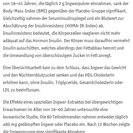
von 18–45 Jahren, die täglich 2 g Ingwerpulver einnahmen, sank der
Body-Mass-Index (BMI) gegenüber der Placebo-Gruppe signifikant.
Gleichzeitig nahmen der Seruminsulinspiegel und ein Blutwert zur
Abschätzung der Insulinresistenz (HOMA-IR-Index) ab.
Insulinresistenz bedeutet, die Körperzellen reagieren nicht mehr
adäquat auf das Hormon Insulin. Der Körper muss daraufhin vermehrt
Insulin ausschütten, welches allerdings den Fettabbau hemmt und
die Umwandlung von überschüssigem Zucker in Fett anregt.
Eine Übersichtsarbeit kam zu dem Schluss, dass Ingwer das Gewicht
und den Nüchternblutzucker senken und das HDL-Cholesterin
erhöhen kann, ohne Insulin, Triglyceride, Gesamtcholesterin oder
LDL zu beeinflussen.
Die Effekte eines speziellen Ingwer-Extraktes bei übergewichtigen
Erwachsenen im Alter von 18–60 Jahren untersuchte eine
koreanische Studie. Die 80 Teilnehmenden nahmen entweder täglich
480 mg gedämpften Ingwer oder Placebo ein. Nach 12 Wochen zeigte
die Ingwergruppe eine signifikante Abnahme