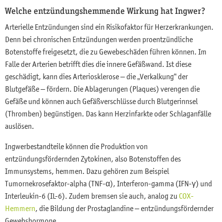
Welche entzündungshemmende Wirkung hat Ingwer?
Arterielle Entzündungen sind ein Risikofaktor für Herzerkrankungen.
Denn bei chronischen Entzündungen werden proentzündliche
Botenstoffe freigesetzt, die zu Gewebeschäden führen können. Im
Falle der Arterien betrifft dies die innere Gefäßwand. Ist diese
geschädigt, kann dies Arteriosklerose – die „Verkalkung“ der
Blutgefäße – fördern. Die Ablagerungen (Plaques) verengen die
Gefäße und können auch Gefäßverschlüsse durch Blutgerinnsel
(Thromben) begünstigen. Das kann Herzinfarkte oder Schlaganfälle
auslösen.
Ingwerbestandteile können die Produktion von
entzündungsfördernden Zytokinen, also Botenstoffen des
Immunsystems, hemmen. Dazu gehören zum Beispiel
Tumornekrosefaktor-alpha (TNF-α), Interferon-gamma (IFN-γ) und
Interleukin-6 (IL-6). Zudem bremsen sie auch, analog zu
COX-
Hemmern
, die Bildung der Prostaglandine – entzündungsfördernder
Gewebshormone.