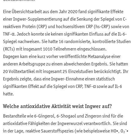
Eine Übersichtsarbeit aus dem Jahr 2020 fand signifikante Effekte
einer Ingwer-Supplementierung auf die Senkung der Spiegel von C-
reaktivem Protein (CRP) und hochsensitivem CRP (hs-CRP) sowie von
TNF-α. Jedoch konnte sie keinen signifikanten Einfluss auf die IL-6-
Spiegel nachweisen. Sie hatte 16 randomisierte, kontrollierte Studien
(RCTs) mit insgesamt 1010 Teilnehmern eingeschlossen.
Dagegen kam eine kurz vorher veröffentlichte Metaanalyse einer
anderen Arbeitsgruppe zu einem abweichenden Ergebnis. Sie hatten
20 Volltextartikel mit insgesamt 25 Einzelstudien berücksichtigt. Ihr
Ergebnis zeigte, dass eine Ingwer-Einnahme einen statistisch
signifikanten Effekt auf die Spiegel von CRP, TNF-α sowie auf IL-6
hatte.
Welche antioxidative Aktivität weist Ingwer auf?
Bestandteile wie 6-Gingerol, 6-Shogaol und Zingeron sind für die
antioxidative Fähigkeiten der Ingwerwurzel verantwortlich. Sie sind
in der Lage, reaktive Sauerstoffspezies (wie beispielsweise HO•, O₂⁻•