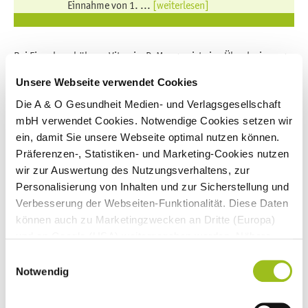
Einnahme von 1. ...
[weiterlesen]
Bei Einnahme höherer Vitamin-D-Mengen ist eine Überdosierung
möglich. Nehmen Sie nicht mehr als 4.000 Internationale
Unsere Webseite verwendet Cookies
Einheiten (100 Mikrogramm) pro Tag ein, ohne mit Ihrem Arzt
Die A & O Gesundheit Medien- und Verlagsgesellschaft
gesprochen zu haben.
mbH verwendet Cookies. Notwendige Cookies setzen wir
ein, damit Sie unsere Webseite optimal nutzen können.
Wie wird ein Vitamin-D-Mangel festgestellt?
Präferenzen-, Statistiken- und Marketing-Cookies nutzen
wir zur Auswertung des Nutzungsverhaltens, zur
Personalisierung von Inhalten und zur Sicherstellung und
Verbesserung der Webseiten-Funktionalität. Diese Daten
können auch zu Marketingzwecken an Dritte (Europa)
und an Google (USA) weitergegeben werden. Nähere
Informationen finden Sie in
Einwilligungsauswahl
unseren
Datenschutzhinweisen
und im
Impressum
.
Notwendig
Wenn Sie auf "Alle Cookies akzeptieren" klicken,
erlauben Sie uns die Nutzung aller Cookies für die