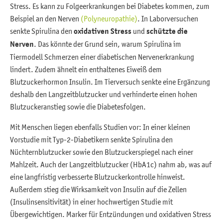
Stress. Es kann zu Folgeerkrankungen bei Diabetes kommen, zum
Beispiel an den Nerven
(Polyneuropathie)
. In Laborversuchen
senkte Spirulina den
oxidativen Stress
und
schützte die
Nerven
. Das könnte der Grund sein, warum Spirulina im
Tiermodell Schmerzen einer diabetischen Nervenerkrankung
lindert. Zudem ähnelt ein enthaltenes Eiweiß dem
Blutzuckerhormon Insulin. Im Tierversuch senkte eine Ergänzung
deshalb den Langzeitblutzucker und verhinderte einen hohen
Blutzuckeranstieg sowie die Diabetesfolgen.
Mit Menschen liegen ebenfalls Studien vor: In einer kleinen
Vorstudie mit Typ-2-Diabetikern senkte Spirulina den
Nüchternblutzucker sowie den Blutzuckerspiegel nach einer
Mahlzeit. Auch der Langzeitblutzucker (HbA1c) nahm ab, was auf
eine langfristig verbesserte Blutzuckerkontrolle hinweist.
Außerdem stieg die Wirksamkeit von Insulin auf die Zellen
(Insulinsensitivität) in einer hochwertigen Studie mit
Übergewichtigen. Marker für Entzündungen und oxidativen Stress