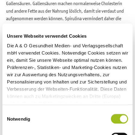
Gallensäuren. Gallensäuren machen normalerweise Cholesterin
und andere Fette aus der Nahrung löslich, damit sie verdaut und
aufgenommen werden können. Spirulina vermindert daher die
Verdauung von Fetten
. Im Tiermodell steigen die Fettwerte nach
dem Essen weniger an. Darüber hinaus werden Gallensäuren durch
Unsere Webseite verwendet Cookies
die Bindung an den Stoff Phycocyanin vermehrt ausgeschieden.
Die A & O Gesundheit Medien- und Verlagsgesellschaft
Das Gute daran ist: Der Körper muss Gallensäure ersetzen und
mbH verwendet Cookies. Notwendige Cookies setzen wir
verbraucht dazu Cholesterin aus dem Blut. Der Spiegel an
ein, damit Sie unsere Webseite optimal nutzen können.
Cholesterin sinkt auf natürliche Weise.
Präferenzen-, Statistiken- und Marketing-Cookies nutzen
wir zur Auswertung des Nutzungsverhaltens, zur
Mehrere Übersichtsarbeiten belegen, dass Spirulina die
Fettwerte
Personalisierung von Inhalten und zur Sicherstellung und
im Blut
bei Menschen senkt. Das galt für
Triglyceride
sowie
Verbesserung der Webseiten-Funktionalität. Diese Daten
Gesamt- und LDL-Cholesterin
. Auch hatte Spirulina eine
können auch zu Marketingzwecken an Dritte (Europa)
antioxidative und entzündungshemmende Wirkung. Dies könnte
und an Google (USA) weitergegeben werden. Nähere
die Folgen von
zu hohen Cholesterinwerten
mildern. Laut einer
Informationen finden Sie in
Einwilligungsauswahl
dieser Übersichten wurde durch Spirulina zusätzlich das nützliche
unseren
Datenschutzhinweisen
und im
Impressum
.
Notwendig
HDL-Cholesterin angehoben.
Wenn Sie auf "Alle Cookies akzeptieren" klicken,
erlauben Sie uns die Nutzung aller Cookies für die
Fazit
: Einige Daten deuten darauf hin, dass Spirulina die Fettwerte