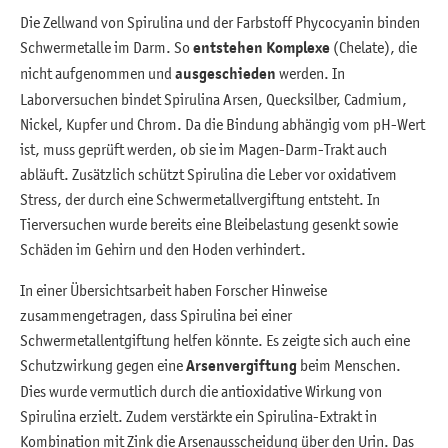
Die Zellwand von Spirulina und der Farbstoff Phycocyanin binden
Schwermetalle im Darm. So
entstehen Komplexe
(Chelate), die
nicht aufgenommen und
ausgeschieden
werden. In
Laborversuchen bindet Spirulina Arsen, Quecksilber, Cadmium,
Nickel, Kupfer und Chrom. Da die Bindung abhängig vom pH-Wert
ist, muss geprüft werden, ob sie im Magen-Darm-Trakt auch
abläuft. Zusätzlich schützt Spirulina die Leber vor oxidativem
Stress, der durch eine Schwermetallvergiftung entsteht. In
Tierversuchen wurde bereits eine Bleibelastung gesenkt sowie
Schäden im Gehirn und den Hoden verhindert.
In einer Übersichtsarbeit haben Forscher Hinweise
zusammengetragen, dass Spirulina bei einer
Schwermetallentgiftung helfen könnte. Es zeigte sich auch eine
Schutzwirkung gegen eine
Arsenvergiftung
beim Menschen.
Dies wurde vermutlich durch die antioxidative Wirkung von
Spirulina erzielt. Zudem verstärkte ein Spirulina-Extrakt in
Kombination mit Zink die Arsenausscheidung über den Urin. Das