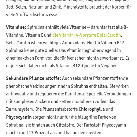
Jod, Selen, Natrium und Zink. Mineralstoffe braucht der Körper für
viele Stoffwechselprozesse.
Vitamine
: Spirulina enthält viele Vitamine – darunter fast alle B-
Vitamine, Vitamin E und
die Vitamin-A-Vorstufe Beta-Carotin
.
Beta-Carotin ist ein wichtiges Antioxidans. Nur für Vitamin B12 ist
Spirulina keine gute Quelle: Das Vitamin liegt überwiegend in
einer inaktiven Form vor, die für Menschen nicht verwertbar ist. Es
eignet sich daher nicht als Vitamin-B12-Quelle für Veganer.
Sekundäre Pflanzenstoffe
: Auch sekundäre Pflanzenstoffe wie
phenolische Verbindungen sind in Spirulina enthalten. Sie wirken
antioxidativ und regulieren die Darmflora. Spezielle Verbindungen
mit komplexen Zuckern und Fetten modulieren zudem das
Immunsystem. Die Pflanzenfarbstoffe
Chlorophyll a
und
Phycocyanin
sorgen nicht nur für die blaugrüne Farbe von
Spirulina, sie binden auch Giftstoffe. Der Farbstoff Phycocyanin
macht rund 17 Prozent aus und hat an den meisten