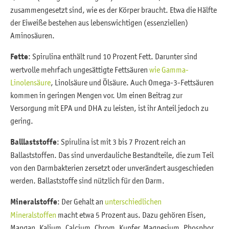
zusammengesetzt sind, wie es der Körper braucht. Etwa die Hälfte
der Eiweiße bestehen aus lebenswichtigen (essenziellen)
Aminosäuren.
Fette
: Spirulina enthält rund 10 Prozent Fett. Darunter sind
wertvolle mehrfach ungesättigte Fettsäuren
wie Gamma-
Linolensäure
, Linolsäure und Ölsäure. Auch Omega-3-Fettsäuren
kommen in geringen Mengen vor. Um einen Beitrag zur
Versorgung mit EPA und DHA zu leisten, ist ihr Anteil jedoch zu
gering.
Balllaststoffe
: Spirulina ist mit 3 bis 7 Prozent reich an
Ballaststoffen. Das sind unverdauliche Bestandteile, die zum Teil
von den Darmbakterien zersetzt oder unverändert ausgeschieden
werden. Ballaststoffe sind nützlich für den Darm.
Mineralstoffe
: Der Gehalt an
unterschiedlichen
Mineralstoffen
macht etwa 5 Prozent aus. Dazu gehören Eisen,
Mangan, Kalium, Calcium, Chrom, Kupfer, Magnesium, Phosphor,