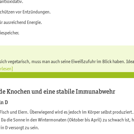
antioxidativ.
chützen vor Entzündungen.
für ausreichend Energie.
iespeicher.
sich vegetarisch, muss man auch seine Eiweißzufuhr im Blick haben. Idea
erlesen]
nde Knochen und eine stabile Immunabwehr
in D
 Fisch und Eiern. Überwiegend wird es jedoch im Körper selbst produziert.
 Da die Sonne in den Wintermonaten (Oktober bis April) zu schwach ist, h
in D versorgt zu sein.