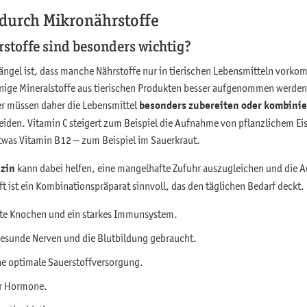
durch Mikronährstoffe
stoffe sind besonders wichtig?
ängel ist, dass manche Nährstoffe nur in tierischen Lebensmitteln vork
nige Mineralstoffe aus tierischen Produkten besser aufgenommen werden 
ier müssen daher die Lebensmittel
besonders zubereiten oder kombini
iden. Vitamin C steigert zum Beispiel die Aufnahme von pflanzlichem Ei
twas Vitamin B12 – zum Beispiel im Sauerkraut.
zin
kann dabei helfen, eine mangelhafte Zufuhr auszugleichen und die
ft ist ein Kombinationspräparat sinnvoll, das den täglichen Bedarf deckt.
este Knochen und ein starkes Immunsystem.
gesunde Nerven und die Blutbildung gebraucht.
ne optimale Sauerstoffversorgung.
ür Hormone.