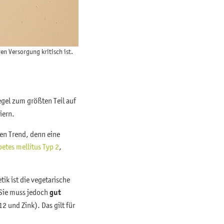
en Versorgung kritisch ist.
Regel zum größten Teil auf
iern.
en Trend, denn eine
betes mellitus Typ 2
,
ik ist die vegetarische
Sie muss jedoch
gut
 und Zink). Das gilt für