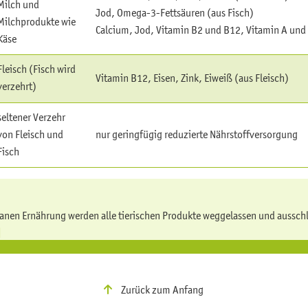
Milch und
Jod, Omega-3-Fettsäuren (aus Fisch)
Milchprodukte wie
Calcium, Jod, Vitamin B2 und B12, Vitamin A und
Käse
Fleisch (Fisch wird
Vitamin B12, Eisen, Zink, Eiweiß (aus Fleisch)
verzehrt)
seltener Verzehr
von Fleisch und
nur geringfügig reduzierte Nährstoffversorgung
Fisch
ganen Ernährung werden alle tierischen Produkte weggelassen und ausschli
]
Zurück zum Anfang