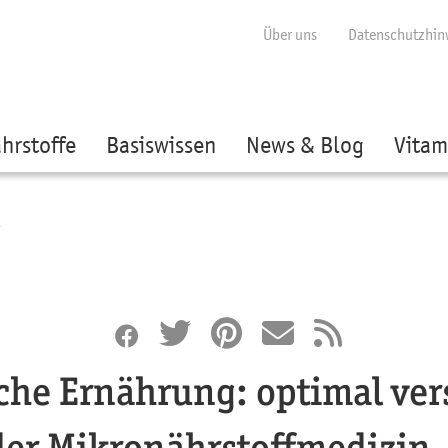
ige besser passende Version dieser Seite
Diese Meldung nicht mehr anzei
Über uns
Datenschutzhin
hrstoffe
Basiswissen
News & Blog
Vitam
che Ernährung: optimal ver
der Mikronährstoffmedizin