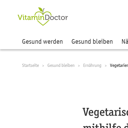
Ze
Gesund werden
Gesund bleiben
Nä
Startseite
Gesund bleiben
Ernährung
Current:
Vegetarier
Vegetaris
mithilfe 