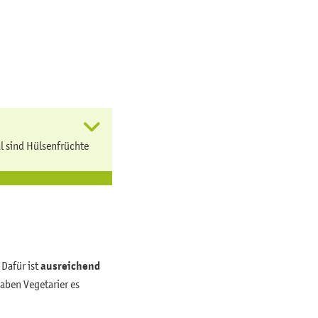
l sind Hülsenfrüchte
 Dafür ist
ausreichend
aben Vegetarier es