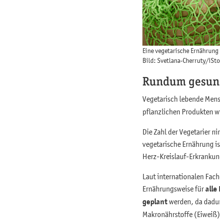
Eine vegetarische Ernährung 
Bild: Svetlana-Cherruty/iSt
Rundum gesund
Vegetarisch lebende Me
pflanzlichen Produkten w
Die Zahl der Vegetarier 
vegetarische Ernährung is
Herz-Kreislauf-Erkrankun
Laut internationalen Fach
Ernährungsweise für
alle
geplant
werden, da dadur
Makronährstoffe (Eiweiß)