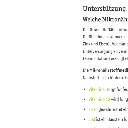
Unterstützung 
Welche Mikronähr
Der Grund für Nährstoffm
Darüber hinaus können ei
Zink und Eisen). Vegetar
Unterversorgung zu verme
(Fermentation) erzeugt e
Die
Mikronährstoffmedi
Nährstoffen zu fördern. O
Vitamin D
sorgt für f
Vitamin B12
wird für 
Eisen
gewährleistet ei
Jod
ist ein Baustein f