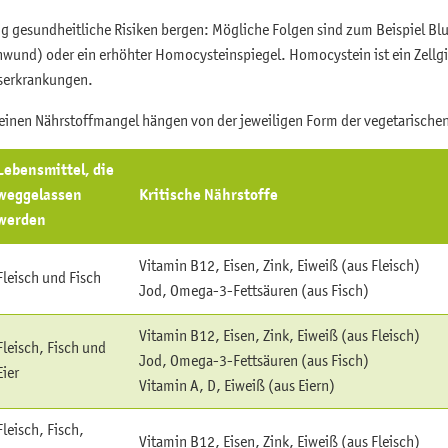
tig gesundheitliche Risiken bergen: Mögliche Folgen sind zum Beispiel B
und) oder ein erhöhter Homocysteinspiegel. Homocystein ist ein Zellgif
serkrankungen.
r einen Nährstoffmangel hängen von der jeweiligen Form der vegetarische
Lebensmittel, die
weggelassen
Kritische Nährstoffe
werden
Vitamin B12, Eisen, Zink, Eiweiß (aus Fleisch)
Fleisch und Fisch
Jod, Omega-3-Fettsäuren (aus Fisch)
Vitamin B12, Eisen, Zink, Eiweiß (aus Fleisch)
Fleisch, Fisch und
Jod, Omega-3-Fettsäuren (aus Fisch)
Eier
Vitamin A, D, Eiweiß (aus Eiern)
Fleisch, Fisch,
Vitamin B12, Eisen, Zink, Eiweiß (aus Fleisch)