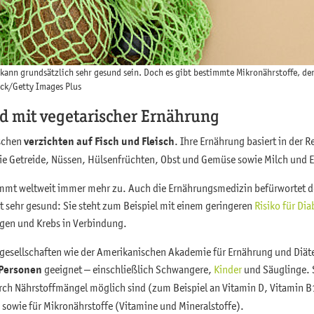
kann grundsätzlich sehr gesund sein. Doch es gibt bestimmte Mikronährstoffe, der
ock/Getty Images Plus
 mit vegetarischer Ernährung
nschen
verzichten auf Fisch und Fleisch
. Ihre Ernährung basiert in der 
ie Getreide, Nüssen, Hülsenfrüchten, Obst und Gemüse sowie Milch und E
nimmt weltweit immer mehr zu. Auch die Ernährungsmedizin befürwortet d
t sehr gesund: Sie steht zum Beispiel mit einem geringeren
Risiko für Dia
gen und Krebs in Verbindung.
gesellschaften wie der Amerikanischen Akademie für Ernährung und Diätet
 Personen
geeignet – einschließlich Schwangere,
Kinder
und Säuglinge. 
ch Nährstoffmängel möglich sind (zum Beispiel an Vitamin D, Vitamin B12
 sowie für Mikronährstoffe (Vitamine und Mineralstoffe).