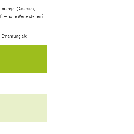
lutmangel (Anämie),
t – hohe Werte stehen in
n Ernährung ab: